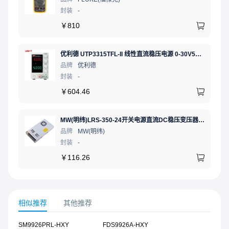
封装
-
￥
810
优利德 UTP3315TFL-II 线性直流稳压电源 0-30V5A 低噪声高精度实验电源
品牌
优利德
封装
-
￥
604.46
MW(明纬)LRS-350-24开关电源直流DC稳压变压器监控24V 14.6A
品牌
MW(明纬)
封装
-
￥
116.26
相似推荐
其他推荐
SM9926PRL-HXY
FDS9926A-HXY