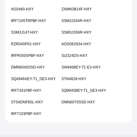
AO3480-HXY
ZXMN3B14F-HXY
IRF7105TRPBF-HXY
SSM3J334R-HXY
SSM3J14T-HXY
SSM3J358R-HXY
RZR040P01-HXY
AOSS62934-HXY
IRFR5505PBF-HXY
Si2324DS-HXY
DMN6040SSD-HXY
SI4946BEY-T1-E3-HXY
SQ4946AEY-T1_GE3-HXY
STN4828-HXY
IRF7341PBF-HXY
SQ9945BEY-T1_GE3-HXY
STS4DNF60L-HXY
DMN6070SSD-HXY
IRF7103PBF-HXY