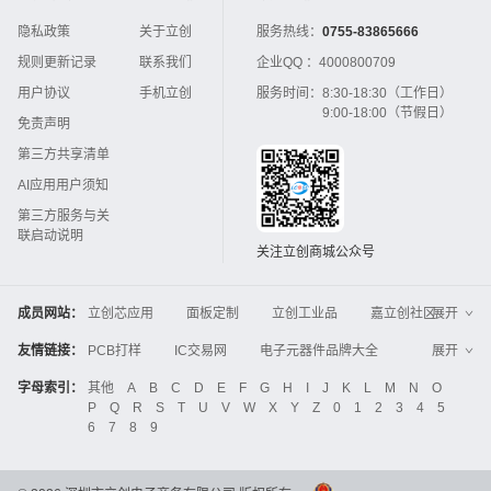
隐私政策
关于立创
服务热线：
0755-83865666
规则更新记录
联系我们
企业QQ ：
4000800709
用户协议
手机立创
服务时间：
8:30-18:30（工作日）
9:00-18:00（节假日）
免责声明
第三方共享清单
AI应用用户须知
第三方服务与关
联启动说明
关注立创商城公众号
成员网站：
立创芯应用
面板定制
立创工业品
嘉立创社区
展开
3D打印
嘉立创FPC
嘉立创PCB
嘉立创FA
友情链接：
PCB打样
IC交易网
电子元器件品牌大全
展开
立创电子设计大赛
立创开源硬件
中国IC网
智能电网
机电设备
电子工程网
字母索引：
其他
A
B
C
D
E
F
G
H
I
J
K
L
M
N
O
Global Website LCSC
ZXHPCB
P
Q
R
S
T
U
V
W
X
Y
Z
0
1
2
3
4
5
晶振
电子技术应用
21icsearch
电子展
6
7
8
9
液晶屏交易中心
中国包装网
电子元器件查询
工业品采购
IC电子网
锂电池
集成灶