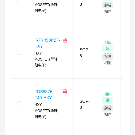
现货
96
%
8
MOSFET(华轩
封装
最快
阳电子)
4
小
相同
时发
货
现
货
IRF7458PBF-
相似
45
HXY
度
SOP-
现货
HXY
96
%
8
封装
最快
MOSFET(华轩
4
小
相同
阳电子)
时发
货
现
货
FDS8876-
相似
90
F40-HXY
度
SOP-
现货
HXY
96
%
8
封装
最快
MOSFET(华轩
4
小
相同
阳电子)
时发
货