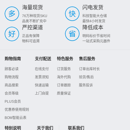
海量现货
闪电发货
76万种现货SKU
科技智能大仓储
品类不断扩充中
最快4小时发货
严控渠道
降低成本
正品有保障
明码标价节省时间
物料可追溯
一站式采购元器件
购物指南
支付配送
特色服务
售后服务
顾客必读
在线支付
订货服务
订单出库时长
购物流程
发票须知
海外代购
验货/售后
商品搜索
快递运输
订单跟踪
服务投诉
会员等级
上门自提
质量保证
PLUS会员
优惠券使用规则
BOM智能云表
特别说明
关于我们
联系我们