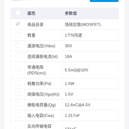
属性
参数值
商品目录
场效应管(MOSFET)
数量
1个N沟道
漏源电压(Vdss)
30V
连续漏极电流(Id)
18A
导通电阻
5.5mΩ@10V
(RDS(on))
耗散功率(Pd)
1.5W
阈值电压(Vgs(th))
1.5V
栅极电荷量(Qg)
12.6nC@4.5V
输入电容(Ciss)
1.317nF
反向传输电容