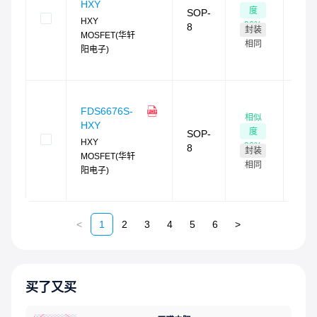
120
HXY
度
SOP-
现货
HXY
96
%
8
封装
最快
MOSFET(华轩
4
小
相同
阳电子)
时发
货
现
货
FDS6676S-
相似
180
HXY
度
SOP-
现货
HXY
96
%
8
封装
最快
MOSFET(华轩
4
小
相同
阳电子)
时发
货
<
1
2
3
4
5
6
>
买了又买