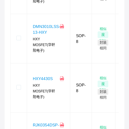
阳电子)
时发
货
现
货
DMN3010LSS-
相似
75
13-HXY
度
SOP-
现货
HXY
96
%
8
封装
最快
MOSFET(华轩
4
小
相同
阳电子)
时发
货
现
货
相似
HXY4430S
79
度
SOP-
HXY
现货
96
%
8
MOSFET(华轩
封装
最快
阳电子)
4
小
相同
时发
货
现
货
RJK0354DSP-
相似