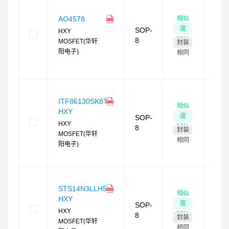
现
货
相似
AO4578
90
度
SOP-
HXY
现货
96
%
8
MOSFET(华轩
封装
最快
阳电子)
4
小
相同
时发
货
现
货
ITF86130SK8T-
相似
99
HXY
度
SOP-
现货
HXY
96
%
8
封装
最快
MOSFET(华轩
4
小
相同
阳电子)
时发
货
现
货
STS14N3LLH5-
相似
90
HXY
度
SOP-
现货
HXY
96
%
8
封装
最快
MOSFET(华轩
4
小
相同