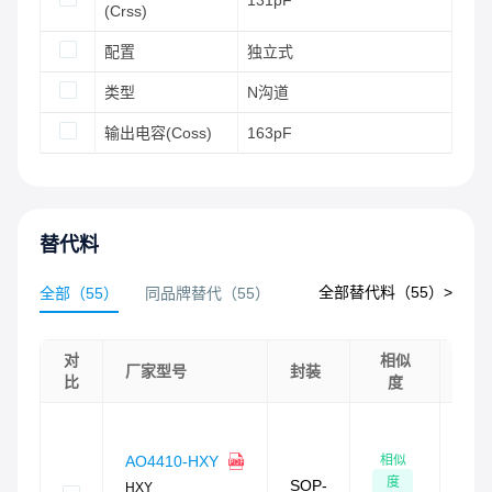
131pF
(Crss)
配置
独立式
类型
N沟道
输出电容(Coss)
163pF
替代料
全部替代料（
55
）>
全部
（
55
）
同品牌替代
（
55
）
对
相似
库
厂家型号
封装
比
度
总
现
货
相似
AO4410-HXY
479
度
SOP-
HXY