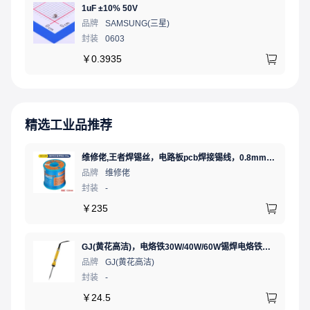
1uF ±10% 50V
品牌
SAMSUNG(三星)
封装
0603
￥
0.3935
精选工业品推荐
维修佬,王者焊锡丝，电路板pcb焊接锡线，0.8mm800g,1个
品牌
维修佬
封装
-
￥
235
GJ(黄花高洁)，电烙铁30W/40W/60W锡焊电烙铁焊接工具电焊笔手机电子维修（内热35W），NO.435(35W)
品牌
GJ(黄花高洁)
封装
-
￥
24.5