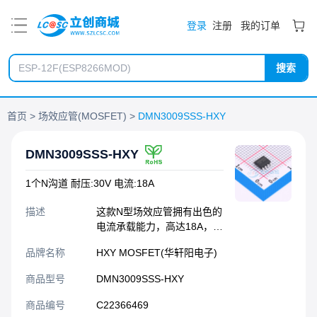
PDF
登录
注册
我的订单
搜索
首页
场效应管(MOSFET)
DMN3009SSS-HXY
DMN3009SSS-HXY
1个N沟道 耐压:30V 电流:18A
描述
这款N型场效应管拥有出色的
电流承载能力，高达18A，同
时具备30V的耐压特性。其内
品牌名称
HXY MOSFET(华轩阳电子)
阻典型值为5mΩ，确保了在
导通时具有较低的损耗。
商品型号
DMN3009SSS-HXY
VGS为20V，适用于大多数控
制电路。该产品广泛应用于
商品编号
C22366469
各类电子系统，能够提升电