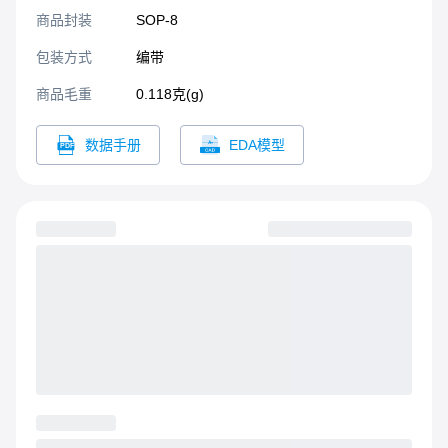
源转换效率，确保电路的稳
商品封装
SOP-8​
定运行。
包装方式
编带
商品毛重
0.118克(g)
数据手册
EDA模型