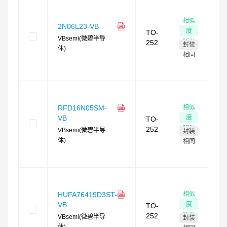
相似
2
2N06L23-VB
度
TO-
现
VBsemi(微碧半导
95
%
252
封装
最
体)
4
相同
时
货
相似
RFD16N05SM-
1
度
VB
TO-
现
95
%
252
VBsemi(微碧半导
封装
最
体)
4
相同
时
货
相似
HUFA76419D3ST-
3
度
VB
TO-
现
95
%
252
VBsemi(微碧半导
封装
最