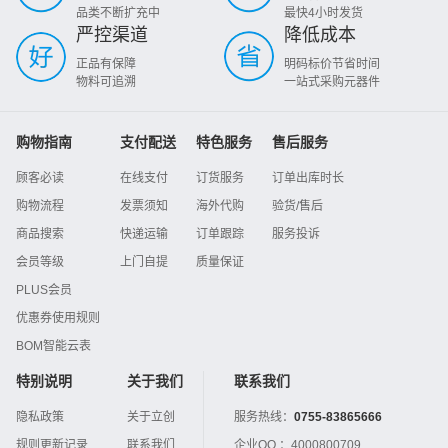
品类不断扩充中
最快4小时发货
严控渠道
降低成本
正品有保障
明码标价节省时间
物料可追溯
一站式采购元器件
购物指南
支付配送
特色服务
售后服务
顾客必读
在线支付
订货服务
订单出库时长
购物流程
发票须知
海外代购
验货/售后
商品搜索
快递运输
订单跟踪
服务投诉
会员等级
上门自提
质量保证
PLUS会员
优惠券使用规则
BOM智能云表
特别说明
关于我们
联系我们
隐私政策
关于立创
服务热线：
0755-83865666
规则更新记录
联系我们
企业QQ ：
4000800709