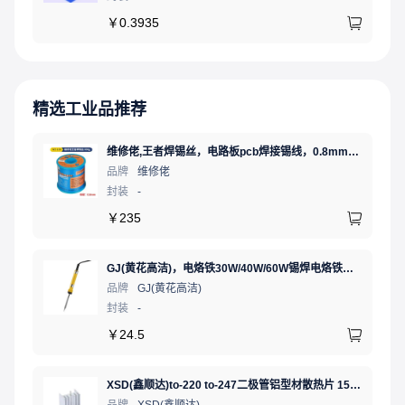
￥
0.3935
精选工业品推荐
维修佬,王者焊锡丝，电路板pcb焊接锡线，0.8mm800g,1个
品牌
维修佬
封装
-
￥
235
GJ(黄花高洁)，电烙铁30W/40W/60W锡焊电烙铁焊接工具电焊笔手机电子维修（内热35W），NO.435(35W)
品牌
GJ(黄花高洁)
封装
-
￥
24.5
XSD(鑫顺达)to-220 to-247二极管铝型材散热片 15.5*10.5*21 本色带针大功率电子散热器（可定制）