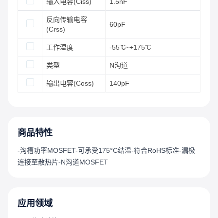
输入电容(Ciss)
1.5nF
反向传输电容
60pF
(Crss)
工作温度
-55℃~+175℃
类型
N沟道
输出电容(Coss)
140pF
商品特性
-沟槽功率MOSFET-可承受175°C结温-符合RoHS标准-漏极
连接至散热片-N沟道MOSFET
应用领域