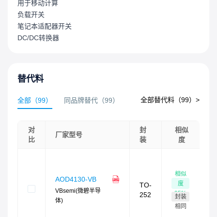
用于移动计算
负载开关
笔记本适配器开关
DC/DC转换器
替代料
全部替代料（
99
）>
全部
（
99
）
同品牌替代
（
99
）
对
封
相似
厂家型号
比
装
度
相似
6
AOD4130-VB
度
TO-
现
VBsemi(微碧半导
95
%
252
封装
最
体)
4
相同
时