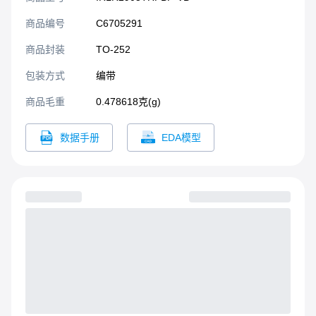
的电源供应模块、电动工
具、电动车控制器、LED照
商品编号
C6705291
明等领域。TO252；N—
Channel沟道,60V；45A；
商品封装
TO-252​
RDS(ON)=25mΩ@VGS=10V,VGS=20V；
包装方式
编带
Vth=1~3V；
商品毛重
0.478618克(g)
数据手册
EDA模型