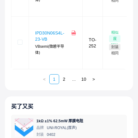
体)
4
相同
时
货
相似
IPD30N06S4L-
5
度
23-VB
TO-
现
95
%
252
VBsemi(微碧半导
封装
最
体)
4
相同
时
货
<
1
2
...
10
>
买了又买
1kΩ ±1% 62.5mW 厚膜电阻
品牌
UNI-ROYAL(厚声)
封装
0402