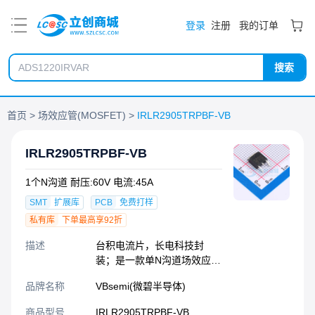
PDF
登录
注册
我的订单
搜索
首页
场效应管(MOSFET)
IRLR2905TRPBF-VB
IRLR2905TRPBF-VB
1个N沟道 耐压:60V 电流:45A
SMT
扩展库
PCB
免费打样
私有库
下单最高享92折
描述
台积电流片，长电科技封
装；是一款单N沟道场效应
管，具有高效、稳定和可靠
品牌名称
VBsemi(微碧半导体)
的特性，可满足不同应用的
需求，适用于设计稳定可靠
商品型号
IRLR2905TRPBF-VB