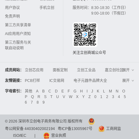
用户协议
手机立创
服务时间：
8:30-18:30（工作日）
9:00-18:00（节假日）
免责声明
第三方共享清单
AI应用用户须知
第三方服务与关
联启动说明
关注立创商城公众号
成员网站：
立创芯应用
面板定制
立创工业品
嘉立创社区
展开
3D打印
嘉立创FPC
嘉立创PCB
嘉立创FA
友情链接：
PCB打样
IC交易网
电子元器件品牌大全
展开
立创电子设计大赛
立创开源硬件
中国IC网
智能电网
机电设备
电子工程网
字母索引：
其他
A
B
C
D
E
F
G
H
I
J
K
L
M
N
O
Global Website LCSC
ZXHPCB
P
Q
R
S
T
U
V
W
X
Y
Z
0
1
2
3
4
5
晶振
电子技术应用
21icsearch
电子展
6
7
8
9
液晶屏交易中心
中国包装网
电子元器件查询
工业品采购
IC电子网
锂电池
集成灶
©
2026
深圳市立创电子商务有限公司 版权所有
中国机床商务网
DFRobot开源硬件商城
粤公网安备 44030402002194
粤ICP备13005967号
工商网监
分析测试百科网
开步睿思
串联谐振
更多
>>
ISO/IEC
|
营业执照