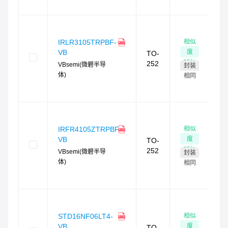
货
相似
IRLR3105TRPBF-
9
度
VB
TO-
现
95
%
252
VBsemi(微碧半导
封装
最
体)
4
相同
时
货
相似
IRFR4105ZTRPBF-
1
度
VB
TO-
现
95
%
252
VBsemi(微碧半导
封装
最
体)
4
相同
时
货
相似
STD16NF06LT4-
8
度
VB
TO-