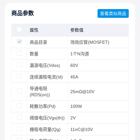
商品参数
查看类似商品
属性
参数值
商品目录
场效应管(MOSFET)
数量
1个N沟道
漏源电压(Vdss)
60V
连续漏极电流(Id)
45A
导通电阻
25mΩ@10V
(RDS(on))
耗散功率(Pd)
100W
阈值电压(Vgs(th))
2V
栅极电荷量(Qg)
11nC@10V