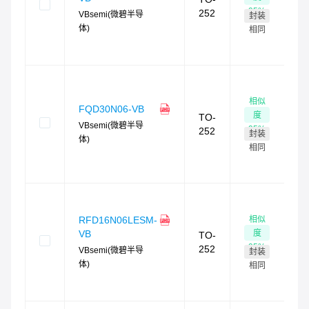
现
95
%
252
VBsemi(微碧半导
封装
最
体)
4
相同
时
货
相似
3
FQD30N06-VB
度
TO-
现
VBsemi(微碧半导
95
%
252
封装
最
体)
4
相同
时
货
相似
RFD16N06LESM-
8
度
VB
TO-
现
95
%
252
VBsemi(微碧半导
封装
最
体)
4
相同
时
货