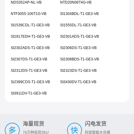
NDS352AP-NL-VB
NTD20N06T4G-VB
NTF3055-100T1G-VB
SI1304BDL-T1-GE3-VB
SI1539CDL-T1-GE3-VB
SI1555DL-T1-GE3-VB
SI1917EDH-T1-GE3-VB
SI2301ADS-T1-GE3-VB
SI2302ADS-T1-GE3-VB
SI2306DS-T1-GE3-VB
SI2307DS-T1-GE3-VB
SI2308BDS-T1-GE3-VB
SI2312DS-T1-GE3-VB
SI2323DS-T1-GE3-VB
Si2399CDS-T1-GE3-VB
SI3430DV-T1-GE3-VB
SI3911DV-T1-GE3-VB
海量现货
闪电发货
76万种现货SKU
科技智能大仓储