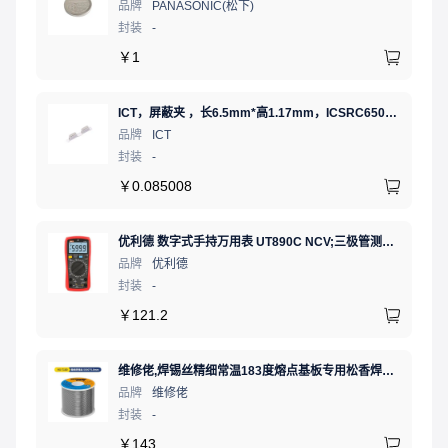
品牌
PANASONIC(松下)
封装
-
￥
1
ICT，屏蔽夹 ，长6.5mm*高1.17mm，ICSRC6508-015SFR
品牌
ICT
封装
-
￥
0.085008
优利德 数字式手持万用表 UT890C NCV;三极管测试;二极管测试;火线辨别;真有效值;通断测试
品牌
优利德
封装
-
￥
121.2
维修佬,焊锡丝精细常温183度熔点基板专用松香焊接锡线,500g0.8mm,1卷
品牌
维修佬
封装
-
￥
143