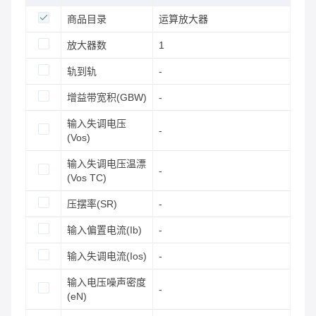
商品目录
运算放大器
放大器数
1
轨到轨
-
增益带宽积(GBW)
-
输入失调电压
-
(Vos)
输入失调电压温漂
-
(Vos TC)
压摆率(SR)
-
输入偏置电流(Ib)
-
输入失调电流(Ios)
-
输入电压噪声密度
-
(eN)