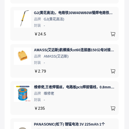
GJ(黄花高洁)，电烙铁30W/40W/60W锡焊电烙铁焊接工具电焊笔手机电子维修（内热35W），NO.435(35W)
品牌
GJ(黄花高洁)
封装
-
￥
24.5
AMASS(艾迈斯)航模插头xt60连接器150公母对接pw锂电池公头 接PCB板卧式 黄色 公头XT60PW-M.G.Y
品牌
AMASS(艾迈斯)
封装
-
￥
2.79
维修佬,王者焊锡丝，电路板pcb焊接锡线，0.8mm800g,1个
品牌
维修佬
封装
-
￥
235
PANASONIC(松下) 锂锰电池 3V 225mAh 1个