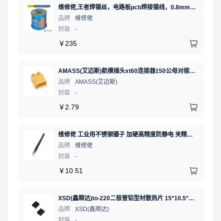
维修佬,王者焊锡丝，电路板pcb焊接锡线，0.8mm800g,1个
品牌
维修佬
封装
-
￥
235
AMASS(艾迈斯)航模插头xt60连接器150公母对接pw锂电池公头 接PCB板卧式 黄色 公头XT60PW-M.G.Y
品牌
AMASS(艾迈斯)
封装
-
￥
2.79
维修佬 工业用不锈钢镊子 加硬高精度防静电 夹精密电子元件弯细尖头电子专用夹子弯嘴镊子燕窝挑毛工具
品牌
维修佬
封装
-
￥
10.51
XSD(鑫顺达)to-220二极管铝型材散热片 15*10.5*21 黑色带针大功率电子散热器（可定制）
品牌
XSD(鑫顺达)
封装
-