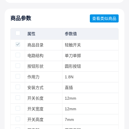
商品参数
查看类似商品
属性
参数值
商品目录
轻触开关
电路结构
单刀单掷
按钮形状
圆形按钮
作用力
1.8N
安装方式
直插
开关长度
12mm
开关宽度
12mm
开关高度
7mm