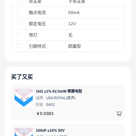
带支架
不带支架
触点电流
50mA
额定电压
12V
带灯
无
引脚样式
鸥翼型
买了又买
1kΩ ±1% 62.5mW 厚膜电阻
品牌
UNI-ROYAL(厚声)
封装
0402
￥
0.0383
100nF ±10% 50V