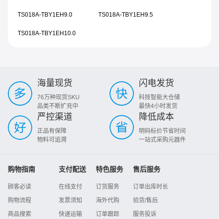
TS018A-TBY1EH9.0
TS018A-TBY1EH9.5
TS018A-TBY1EH10.0
海量现货
闪电发货
76万种现货SKU
科技智能大仓储
品类不断扩充中
最快4小时发货
严控渠道
降低成本
正品有保障
明码标价节省时间
物料可追溯
一站式采购元器件
购物指南
支付配送
特色服务
售后服务
顾客必读
在线支付
订货服务
订单出库时长
购物流程
发票须知
海外代购
验货/售后
商品搜索
快递运输
订单跟踪
服务投诉