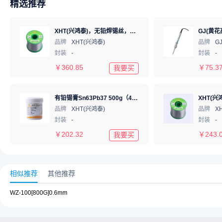
精选推荐
XHT(兴鸿泰)，无铅焊锡丝，Sn99.3Cu0.7 Φ1mm 750G，环保锡线， 免洗焊锡丝/锡线,1卷
品牌
XHT(兴鸿泰)
品牌
G
封装
-
封装
-
￥
360.85
￥
75.3
我要买
有铅锡膏Sn63Pb37 500g（4号粉）
品牌
XHT(兴鸿泰)
品牌
X
封装
-
封装
-
￥
202.32
￥
243.
我要买
相似推荐
其他推荐
WZ-100[800G]0.6mm