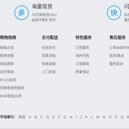
海量现货
76万种现货SKU
科
品类不断扩充中
最
购物指南
支付配送
特色服务
售后服务
顾客必读
在线支付
订货服务
订单出库时
购物流程
发票须知
海外代购
验货/售后
商品搜索
快递运输
订单跟踪
服务投诉
会员等级
上门自提
质量保证
PLUS会员
优惠券使用规则
BOM智能云表
字母索引：
其他
A
B
C
D
E
F
G
H
I
J
K
L
M
N
O
P
Q