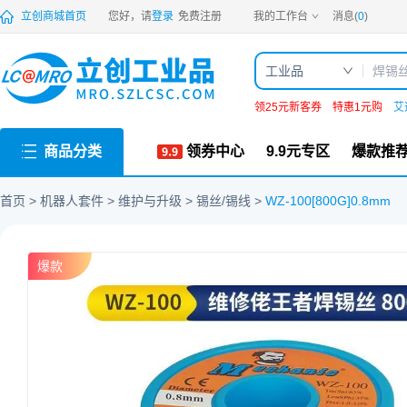
PDF
立创商城首页
您好，请
登录
免费注册
我的工作台
消息(
0
)
工业品
领25元新客券
特惠1元购
艾
商品分类
领券中心
9.9元专区
爆款推
首页
机器人套件
维护与升级
锡丝/锡线
WZ-100[800G]0.8mm
爆款