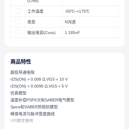
(Crss)
工作温度
-55℃~+175℃
类型
N沟道
输出电容(Coss)
1.185nF
商品特性
超低导通电阻
rDS(ON) = 0.008 Ω,VGS = 10 V
rDS(ON) = 0.0095 Ω,VGS = 5 V
仿真模型
温度补偿PSPICE和SABER电气模型
Spice和SABER热阻抗模型
峰值电流与脉冲宽度曲线
UIS额定曲线
开关时间与RGS曲线