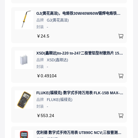
GJ(黄花高洁)，电烙铁30W/40W/60W锡焊电烙铁焊接工具电焊笔手机电子维修（内热35W），NO.435(35W)
品牌
GJ(黄花高洁)
封装
-
￥
24.5
XSD(鑫顺达)to-220 to-247二极管铝型材散热片 15.5*10.5*21 本色带针大功率电子散热器（可定制）
品牌
XSD(鑫顺达)
封装
-
￥
0.49104
FLUKE(福禄克) 数字式手持万用表 FLK-15B MAX-01/CN 二极管测试;通断测试
品牌
FLUKE(福禄克)
封装
-
￥
553.24
优利德 数字式手持万用表 UT890C NCV;三极管测试;二极管测试;火线辨别;真有效值;通断测试