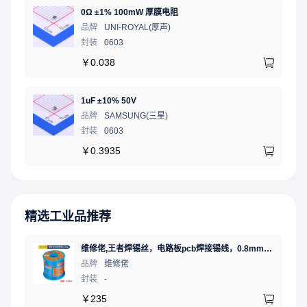
0Ω ±1% 100mW 厚膜电阻
品牌
UNI-ROYAL(厚声)
封装
0603
￥
0.038
1uF ±10% 50V
品牌
SAMSUNG(三星)
封装
0603
￥
0.3935
精选工业品推荐
维修佬,王者焊锡丝，电路板pcb焊接锡线，0.8mm800g,1个
品牌
维修佬
封装
-
￥
235