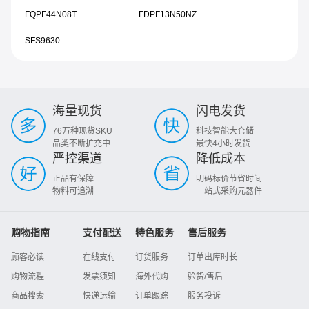
FQPF44N08T
FDPF13N50NZ
SFS9630
海量现货
闪电发货
76万种现货SKU
科技智能大仓储
品类不断扩充中
最快4小时发货
严控渠道
降低成本
正品有保障
明码标价节省时间
物料可追溯
一站式采购元器件
购物指南
支付配送
特色服务
售后服务
顾客必读
在线支付
订货服务
订单出库时长
购物流程
发票须知
海外代购
验货/售后
商品搜索
快递运输
订单跟踪
服务投诉