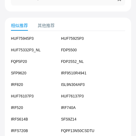
相似推荐
其他推荐
HUF75945P3
HUF75925P3
HUF75332P3_NL
FDP5500
FQP5P20
FDP2552_NL
SFP9620
IRF9510R4941
IRF820
ISL9N304AP3
HUF76107P3
HUF76137P3
IRF520
IRF740A
IRFS614B
SFS9Z14
IRFS720B
FQPF13N50CSDTU