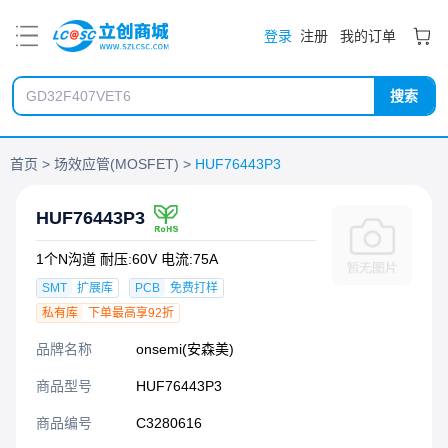
PDF
登录
注册
我的订单
搜索
首页
场效应管(MOSFET)
HUF76443P3
HUF76443P3
1个N沟道 耐压:60V 电流:75A
SMT
扩展库
PCB
免费打样
私有库
下单最高享92折
品牌名称
onsemi(安森美)
商品型号
HUF76443P3
商品编号
C3280616