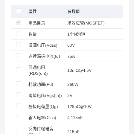
属性
参数值
商品目录
场效应管(MOSFET)
数量
1个N沟道
漏源电压(Vdss)
60V
连续漏极电流(Id)
75A
导通电阻
10mΩ@4.5V
(RDS(on))
耗散功率(Pd)
260W
阈值电压(Vgs(th))
3V
栅极电荷量(Qg)
129nC@10V
输入电容(Ciss)
4.115nF
反向传输电容
215pF