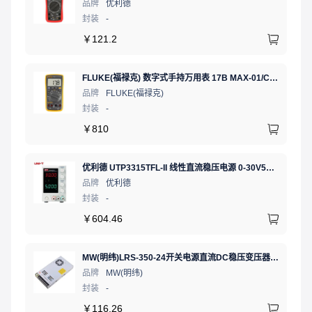
品牌
优利德
封装
-
￥
121.2
FLUKE(福禄克) 数字式手持万用表 17B MAX-01/CN 二极管测试;相对值;通断测试
品牌
FLUKE(福禄克)
封装
-
￥
810
优利德 UTP3315TFL-II 线性直流稳压电源 0-30V5A 低噪声高精度实验电源
品牌
优利德
封装
-
￥
604.46
MW(明纬)LRS-350-24开关电源直流DC稳压变压器监控24V 14.6A
品牌
MW(明纬)
封装
-
￥
116.26