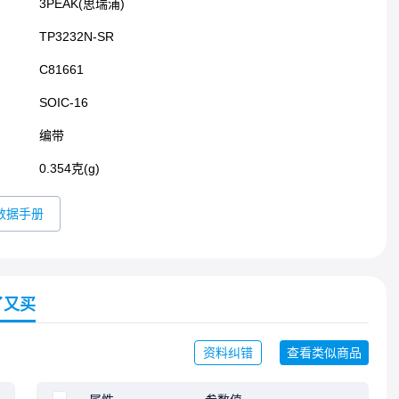
3PEAK(思瑞浦)
TP3232N-SR
C81661
SOIC-16​
编带
0.354克(g)
数据手册
了又买
资料纠错
查看类似商品