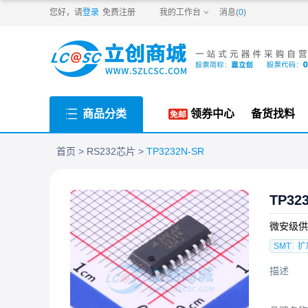
PDF
您好，请
登录
免费注册
我的工作台
消息(
0
)
商品分类
领券中心
备货找料
首页
RS232芯片
TP3232N-SR
TP32
微安级供电
SMT
扩
描述