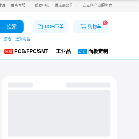
收藏
联系客服
帮助中心
供应商合作
嘉立创产业服务群
0
搜索
BOM下单
购物车
购
清仓
送采购晶
PCB/FPC/SMT
工业品
面板定制