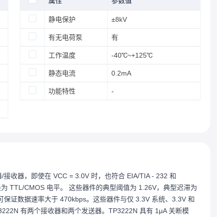
属性
参数值
静电保护
±8kV
有无电荷泵
有
工作温度
-40℃~+125℃
静态电流
0.2mA
功能特性
-
送器/接收器，即使在 VCC = 3.0V 时，也符合 EIA/TIA - 232 和
 输入转换为 TTL/CMOS 电平。 这些器件的典型阈值为 1.26V，典型迟滞为
证数据速率大于 470kbps。这些器件与仅 3.3V 系统、3.3V 和
TP3222N 有两个接收器和两个发送器。TP3222N 具有 1μA 关断模