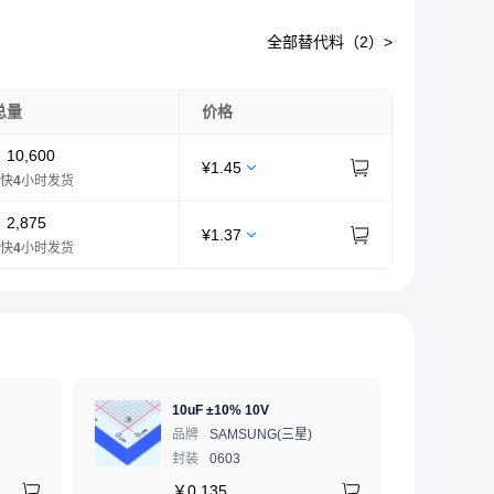
全部替代料（
2
）>
总量
价格
：
10,600
¥
1.45
快
4
小时发货
：
2,875
¥
1.37
快
4
小时发货
10uF ±10% 10V
品牌
SAMSUNG(三星)
封装
0603
￥
0.135