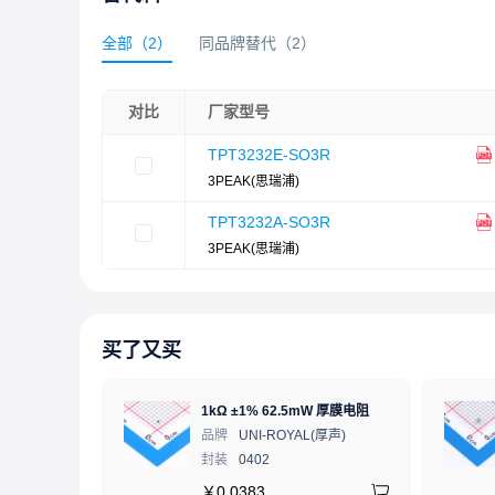
全部
（
2
）
同品牌替代
（
2
）
对比
厂家型号
TPT3232E-SO3R
3PEAK(思瑞浦)
TPT3232A-SO3R
3PEAK(思瑞浦)
买了又买
1kΩ ±1% 62.5mW 厚膜电阻
品牌
UNI-ROYAL(厚声)
封装
0402
￥
0.0383