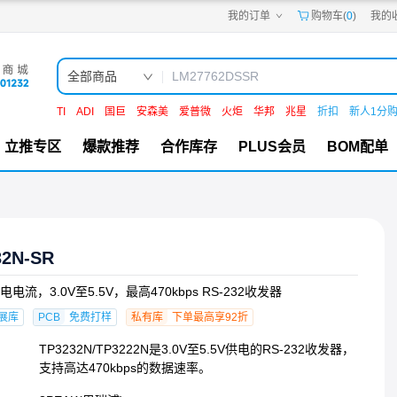
我的订单
购物车(
0
)
我的
嘉立创PCB
嘉立创FPC
嘉立创SMT
嘉立创FA
全部商品
嘉立创EDA
嘉立创社区
TI
ADI
国巨
安森美
爱普微
火炬
华邦
兆星
折扣
新人1分
机电工坊
立推专区
爆款推荐
合作库存
PLUS会员
BOM配单
32N-SR
电流，3.0V至5.5V，最高470kbps RS-232收发器
展库
PCB
免费打样
私有库
下单最高享92折
TP3232N/TP3222N是3.0V至5.5V供电的RS-232收发器，
支持高达470kbps的数据速率。