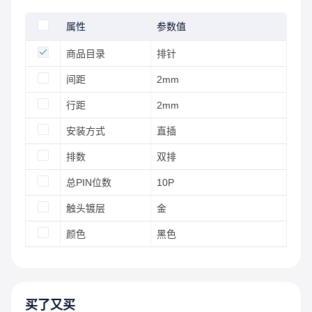
属性
参数值
商品目录
排针
间距
2mm
行距
2mm
安装方式
直插
排数
双排
总PIN位数
10P
触头镀层
金
颜色
黑色
买了又买