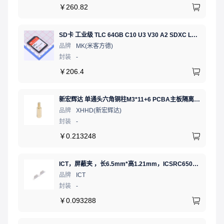
￥
260.82
SD卡 工业级 TLC 64GB C10 U3 V30 A2 SDXC LDPC纠错 PE 3K 无人机、行车记录仪、安防监控适配
品牌
MK(米客方德)
封装
-
￥
206.4
新宏辉达 单通头六角铜柱M3*11+6 PCBA主板隔离螺柱
品牌
XHHD(新宏辉达)
封装
-
￥
0.213248
ICT，屏蔽夹 ，长6.5mm*高1.21mm，ICSRC6508SFR
品牌
ICT
封装
-
￥
0.093288