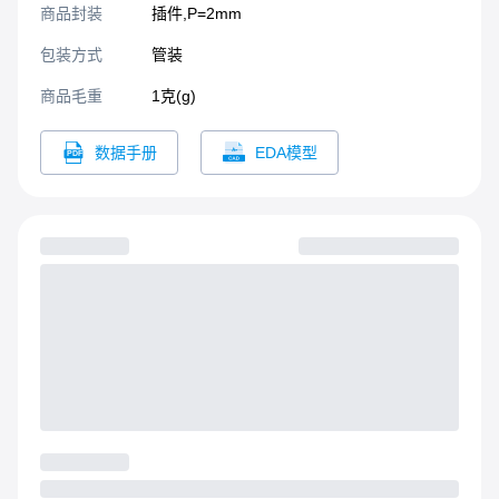
商品封装
插件,P=2mm​
包装方式
管装
商品毛重
1克(g)
数据手册
EDA模型