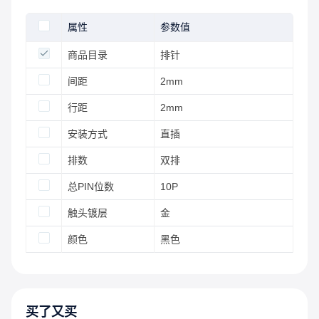
属性
参数值
商品目录
排针
间距
2mm
行距
2mm
安装方式
直插
排数
双排
总PIN位数
10P
触头镀层
金
颜色
黑色
买了又买