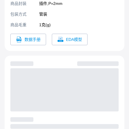
商品封装
插件,P=2mm​
包装方式
管装
商品毛重
1克(g)
数据手册
EDA模型