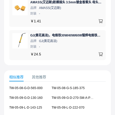
AMASS(艾迈斯)航模插头 3.5mm镀金香蕉头 母头XT60-F.G.Y
品牌
AMASS(艾迈斯)
封装
-
￥
1.41
GJ(黄花高洁)，电烙铁30W/40W/60W锡焊电烙铁焊接工具电焊笔手机电子维修（内热35W），NO.435(35W)
品牌
GJ(黄花高洁)
封装
-
￥
24.5
相似推荐
其他推荐
TW-05-08-G-D-565-000
TW-05-08-G-S-185-375
TW-05-09-G-D-130-160
TW-05-09-G-D-270-SM-A-P-TR
TW-05-09-L-D-143-125
TW-05-09-L-D-222-070