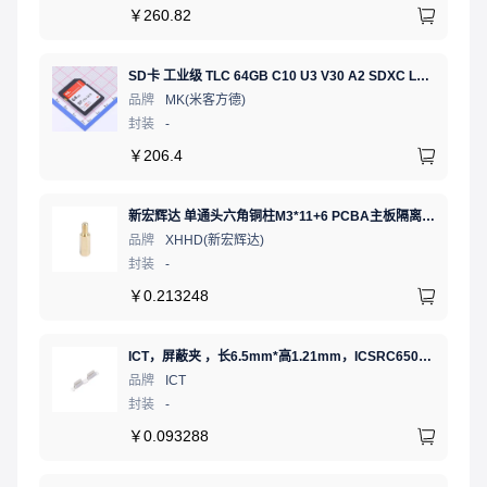
￥
260.82
SD卡 工业级 TLC 64GB C10 U3 V30 A2 SDXC LDPC纠错 PE 3K 无人机、行车记录仪、安防监控适配
品牌
MK(米客方德)
封装
-
￥
206.4
新宏辉达 单通头六角铜柱M3*11+6 PCBA主板隔离螺柱
品牌
XHHD(新宏辉达)
封装
-
￥
0.213248
ICT，屏蔽夹 ，长6.5mm*高1.21mm，ICSRC6508SFR
品牌
ICT
封装
-
￥
0.093288