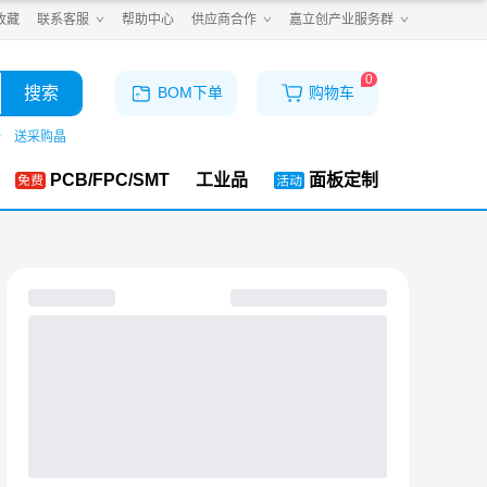
收藏
联系客服
帮助中心
供应商合作
嘉立创产业服务群
0
搜索
BOM下单
购物车
仓
送采购晶
PCB/FPC/SMT
工业品
面板定制