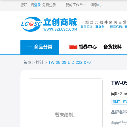
PDF
您好，请
登录
免费注册
我的工作台
消息(
0
)
商品分类
领券中心
备货找料
首页
排针
TW-05-09-L-D-222-070
TW-05
间距:2m
SMT
扩
品牌名称
暂未绘制...
商品型号