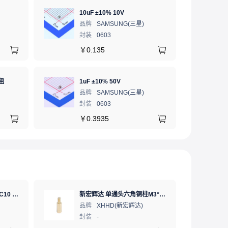
10uF ±10% 10V
品牌
SAMSUNG(三星)
封装
0603
￥
0.135
阻
1uF ±10% 50V
品牌
SAMSUNG(三星)
封装
0603
￥
0.3935
SD卡 工业级 TLC 64GB C10 U3 V30 A2 SDXC LDPC纠错 PE 3K 无人机、行车记录仪、安防监控适配
新宏辉达 单通头六角铜柱M3*11+6 PCBA主板隔离螺柱
品牌
XHHD(新宏辉达)
封装
-