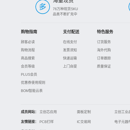
海量现货
76万种现货SKU
品类不断扩充中
购物指南
支付配送
特色服务
顾客必读
在线支付
订货服务
购物流程
发票须知
海外代购
商品搜索
快递运输
订单跟踪
会员等级
上门自提
质量保证
PLUS会员
优惠券使用规则
BOM智能云表
成员网站：
立创芯应用
面板定制
立创工业
立创电子设计大赛
立创开源硬件
友情链接：
PCB打样
IC交易网