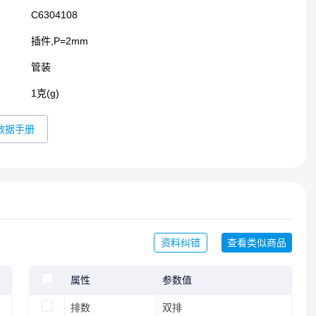
C6304108
插件,P=2mm​
管装
1克(g)
数据手册
资料纠错
查看类似商品
属性
参数值
排数
双排