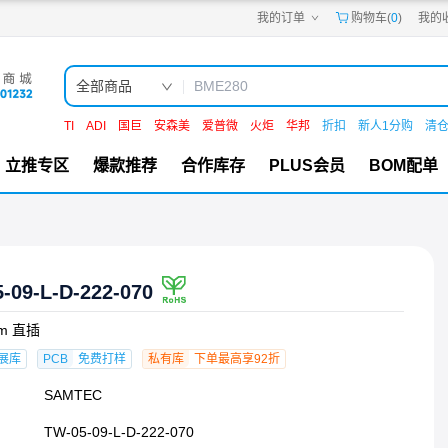
我的订单
购物车(
0
)
我的
嘉立创PCB
嘉立创FPC
嘉立创SMT
嘉立创FA
全部商品
嘉立创EDA
嘉立创社区
TI
ADI
国巨
安森美
爱普微
火炬
华邦
折扣
新人1分购
清
机电工坊
立推专区
爆款推荐
合作库存
PLUS会员
BOM配单
-09-L-D-222-070
m 直插
展库
PCB
免费打样
私有库
下单最高享92折
SAMTEC
TW-05-09-L-D-222-070