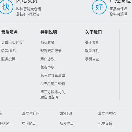
闪电发货
严控渠道
科技智能大仓储
正品有保障
最快4小时发货
物料可追溯
售后服务
特别说明
关于我们
订单出库时长
隐私政策
关于立创
验货/售后
规则更新记录
联系我们
服务投诉
用户协议
手机立创
免责声明
第三方共享清单
AI应用用户须知
第三方服务与关
联启动说明
品
嘉立创社区
3D打印
嘉立创FPC
Global Website LCSC
ZXHPCB
电子元器件品牌大全
中国IC网
智能电网
机电设备