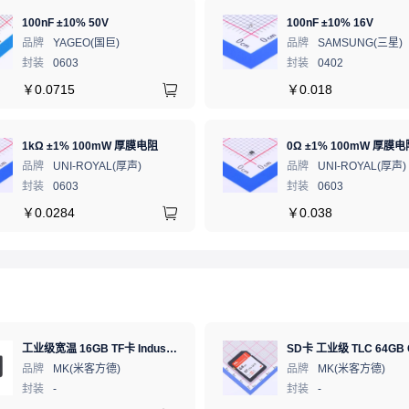
100nF ±10% 50V
100nF ±10% 16V
品牌
YAGEO(国巨)
品牌
SAMSUNG(三星)
封装
0603
封装
0402
￥
0.0715
￥
0.018
1kΩ ±1% 100mW 厚膜电阻
0Ω ±1% 100mW 厚膜电
品牌
UNI-ROYAL(厚声)
品牌
UNI-ROYAL(厚声)
封装
0603
封装
0603
￥
0.0284
￥
0.038
工业级宽温 16GB TF卡 Industrial WT pSLC 存储卡 MICRO SD LDPC纠错 PE 30K 无人机、行车记录仪、安防监控适配
品牌
MK(米客方德)
品牌
MK(米客方德)
封装
-
封装
-