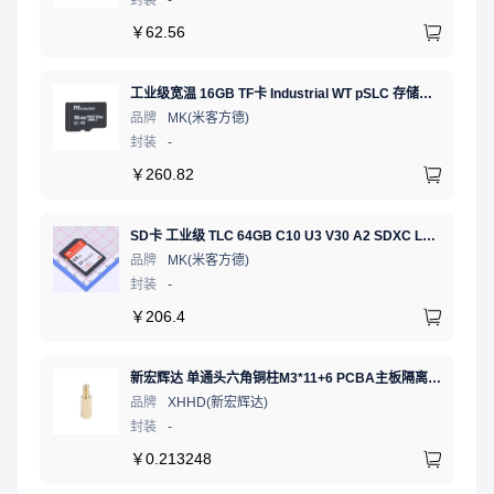
￥
62.56
工业级宽温 16GB TF卡 Industrial WT pSLC 存储卡 MICRO SD LDPC纠错 PE 30K 无人机、行车记录仪、安防监控适配
品牌
MK(米客方德)
封装
-
￥
260.82
SD卡 工业级 TLC 64GB C10 U3 V30 A2 SDXC LDPC纠错 PE 3K 无人机、行车记录仪、安防监控适配
品牌
MK(米客方德)
封装
-
￥
206.4
新宏辉达 单通头六角铜柱M3*11+6 PCBA主板隔离螺柱
品牌
XHHD(新宏辉达)
封装
-
￥
0.213248