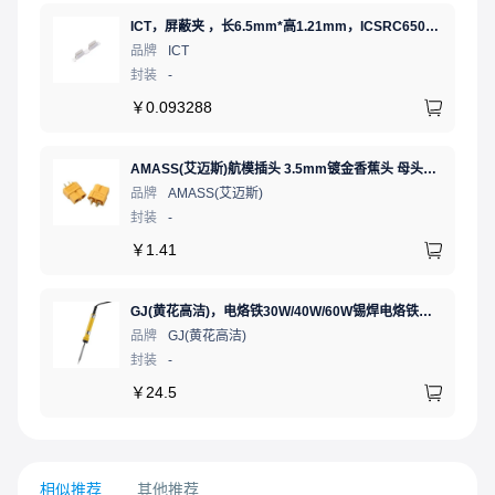
ICT，屏蔽夹 ，长6.5mm*高1.21mm，ICSRC6508SFR
品牌
ICT
封装
-
￥
0.093288
AMASS(艾迈斯)航模插头 3.5mm镀金香蕉头 母头XT60-F.G.Y
品牌
AMASS(艾迈斯)
封装
-
￥
1.41
GJ(黄花高洁)，电烙铁30W/40W/60W锡焊电烙铁焊接工具电焊笔手机电子维修（内热35W），NO.435(35W)
品牌
GJ(黄花高洁)
封装
-
￥
24.5
相似推荐
其他推荐