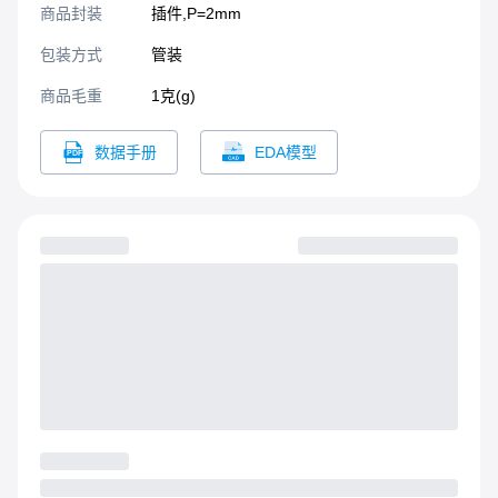
商品封装
插件,P=2mm​
包装方式
管装
商品毛重
1克(g)
数据手册
EDA模型