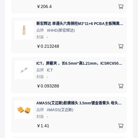
￥
206.4
新宏辉达 单通头六角铜柱M3*11+6 PCBA主板隔离螺柱
品牌
XHHD(新宏辉达)
封装
-
￥
0.213248
ICT，屏蔽夹 ，长6.5mm*高1.21mm，ICSRC6508SFR
品牌
ICT
封装
-
￥
0.093288
AMASS(艾迈斯)航模插头 3.5mm镀金香蕉头 母头XT60-F.G.Y
品牌
AMASS(艾迈斯)
封装
-
￥
1.41