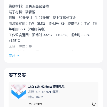
绝缘材料：黑色液晶聚合物
端子材料：磷青铜
镀层：50微英寸（1.27微米）镍上镀锡或镀金
电流额定值：TW - SM每引脚4.9A（2引脚供电）；TW - TH
每引脚5.2A（2引脚供电）
工作温度范围：镀锡时 -55°C ~ +105°C；镀金时 -55°C ~
+125°C
无铅可焊性：是
SMT引脚共面度：最大0.15mm（0.006英寸）
展开
买了又买
1kΩ ±1% 62.5mW 厚膜电阻
品牌
UNI-ROYAL(厚声)
封装
0402
￥
0.0383