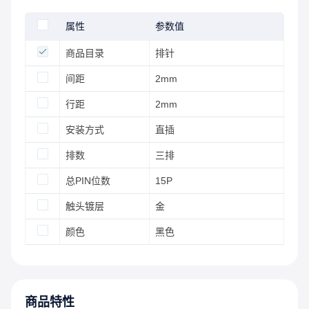
属性
参数值
商品目录
排针
间距
2mm
行距
2mm
安装方式
直插
排数
三排
总PIN位数
15P
触头镀层
金
颜色
黑色
商品特性