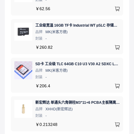
￥
62.56
工业级宽温 16GB TF卡 Industrial WT pSLC 存储卡 MICRO SD LDPC纠错 PE 30K 无人机、行车记录仪、安防监控适配
品牌
MK(米客方德)
封装
-
￥
260.82
SD卡 工业级 TLC 64GB C10 U3 V30 A2 SDXC LDPC纠错 PE 3K 无人机、行车记录仪、安防监控适配
品牌
MK(米客方德)
封装
-
￥
206.4
新宏辉达 单通头六角铜柱M3*11+6 PCBA主板隔离螺柱
品牌
XHHD(新宏辉达)
封装
-
￥
0.213248