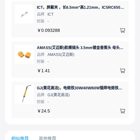
ICT，屏蔽夹 ，长6.5mm*高1.21mm，ICSRC6508SFR
品牌
ICT
封装
-
￥
0.093288
AMASS(艾迈斯)航模插头 3.5mm镀金香蕉头 母头XT60-F.G.Y
品牌
AMASS(艾迈斯)
封装
-
￥
1.41
GJ(黄花高洁)，电烙铁30W/40W/60W锡焊电烙铁焊接工具电焊笔手机电子维修（内热35W），NO.435(35W)
品牌
GJ(黄花高洁)
封装
-
￥
24.5
相似推荐
其他推荐