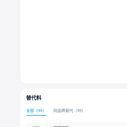
替代料
全部
（
99
）
同品牌替代
（
99
）