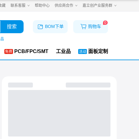
收藏
联系客服
帮助中心
供应商合作
嘉立创产业服务群
0
搜索
BOM下单
购物车
购晶
PCB/FPC/SMT
工业品
面板定制