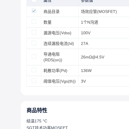
属性
参数值
商品目录
场效应管(MOSFET)
数量
1个N沟道
漏源电压(Vdss)
100V
连续漏极电流(Id)
27A
导通电阻
26mΩ@4.5V
(RDS(on))
耗散功率(Pd)
136W
阈值电压(Vgs(th))
3V
商品特性
结温175 °C
SGT技术功率MOSFET