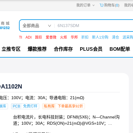
我的订单
购物车(
0
)
我的
嘉立创PCB
嘉立创FPC
嘉立创SMT
嘉立创FA
全部商品
嘉立创EDA
嘉立创社区
TI
ADI
国巨
爱普微
火炬
华邦
折扣
新人1分购
清仓
送采
机电工坊
立推专区
爆款推荐
合作库存
PLUS会员
BOM配单
A1102N
电压：100V；电流：30A；导通电阻：21(mΩ)
展库
PCB
免费打样
私有库
下单最高享92折
台积电流片，长电科技封装；DFN8(5X6)；N—Channel沟
道；100V；30A；RDS(ON)=21(mΩ)@VGS=10V；
VGS=±20V；Vth=1.8V；采用SGT技术；