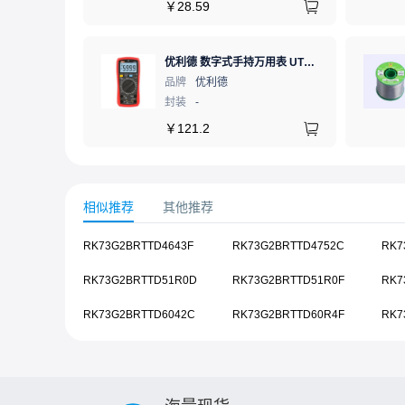
￥
28.59
优利德 数字式手持万用表 UT890C NCV;三极管测试;二极管测试;火线辨别;真有效值;通断测试
品牌
优利德
封装
-
￥
121.2
相似推荐
其他推荐
RK73G2BRTTD4643F
RK73G2BRTTD4752C
RK7
RK73G2BRTTD51R0D
RK73G2BRTTD51R0F
RK7
RK73G2BRTTD6042C
RK73G2BRTTD60R4F
RK7