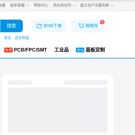
收藏
联系客服
帮助中心
供应商合作
嘉立创产业服务群
0
搜索
BOM下单
购物车
购
清仓
送采购晶
PCB/FPC/SMT
工业品
面板定制