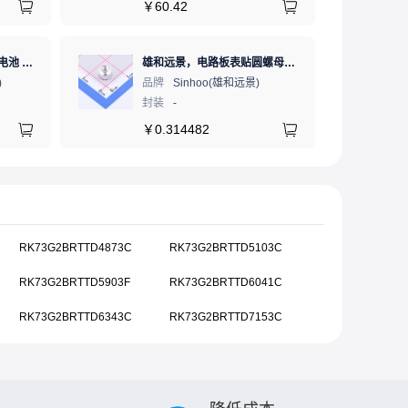
￥
60.42
PANASONIC(松下) 锂锰电池 3V 225mAh 1个
雄和远景，电路板表贴圆螺母柱，M3Xφ5.56X3+1.53，铜镀锡，编带装
)
品牌
Sinhoo(雄和远景)
封装
-
￥
0.314482
RK73G2BRTTD4873C
RK73G2BRTTD5103C
RK73G2BRTTD5903F
RK73G2BRTTD6041C
RK73G2BRTTD6343C
RK73G2BRTTD7153C