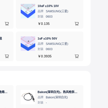
10uF ±10% 10V
品牌
SAMSUNG(三星)
封装
0603
￥
0.135
阻
1uF ±10% 50V
品牌
SAMSUNG(三星)
封装
0603
￥
0.3935
Bakon(深圳白光)，恒温电烙铁热风枪二合一数显可调温大功率无铅拆焊台，BK881（新老款交替发货）
Bakon(深圳白光)，热风枪拆焊台手柄全系列，拆焊台手柄(联合蓝)，HF850D-853B
品牌
Bakon(深圳白光)
封装
-