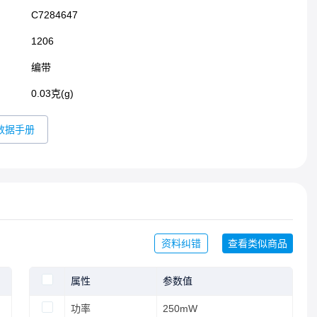
C7284647
1206​
编带
0.03克(g)
数据手册
资料纠错
查看类似商品
属性
参数值
功率
250mW