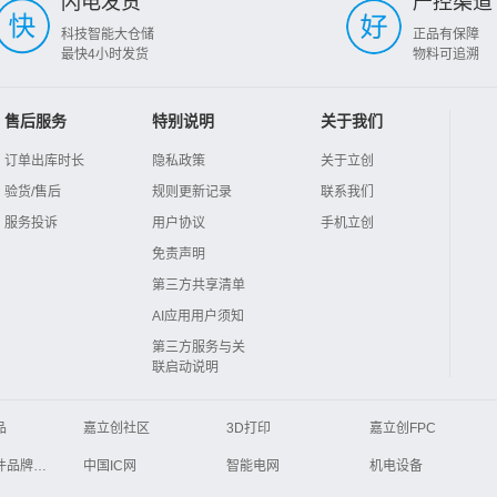
闪电发货
严控渠道
科技智能大仓储
正品有保障
最快4小时发货
物料可追溯
售后服务
特别说明
关于我们
订单出库时长
隐私政策
关于立创
验货/售后
规则更新记录
联系我们
服务投诉
用户协议
手机立创
免责声明
第三方共享清单
AI应用用户须知
第三方服务与关
联启动说明
品
嘉立创社区
3D打印
嘉立创FPC
Global Website LCSC
ZXHPCB
电子元器件品牌大全
中国IC网
智能电网
机电设备