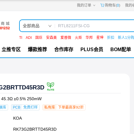
我的订单
购物车(
0
)
我的
嘉立创PCB
嘉立创FPC
嘉立创SMT
嘉立创FA
全部商品
嘉立创EDA
嘉立创社区
TI
ADI
国巨
安森美
爱普微
火炬
华邦
星坤
折扣
新人1分
机电工坊
立推专区
爆款推荐
合作库存
PLUS会员
BOM配单
G2BRTTD45R3D
5.3Ω ±0.5% 250mW
展库
PCB
免费打样
私有库
下单最高享92折
KOA
RK73G2BRTTD45R3D