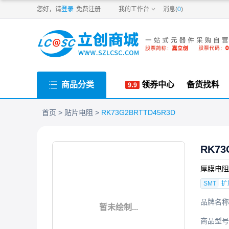
PDF
您好，请
登录
免费注册
我的工作台
消息(
0
)
商品分类
领券中心
备货找料
首页
贴片电阻
RK73G2BRTTD45R3D
RK73
厚膜电阻 4
SMT
扩
品牌名称
暂未绘制...
商品型号