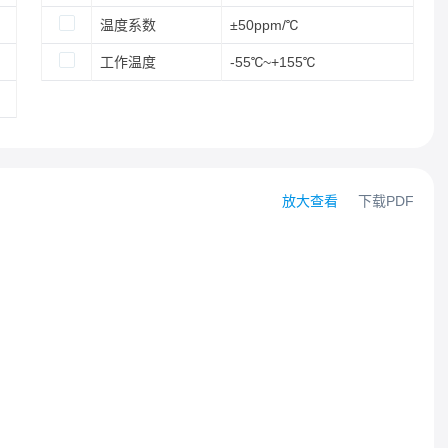
温度系数
±50ppm/℃
工作温度
-55℃~+155℃
放大查看
下载PDF