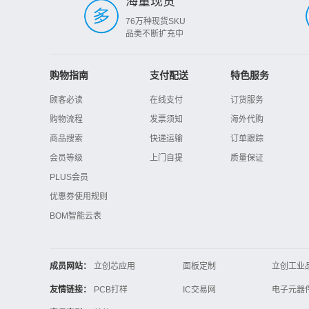
海量现货
76万种现货SKU
品类不断扩充中
购物指南
支付配送
特色服务
顾客必读
在线支付
订货服务
购物流程
发票须知
海外代购
商品搜索
快递运输
订单跟踪
会员等级
上门自提
质量保证
PLUS会员
优惠券使用规则
BOM智能云表
成员网站：
立创芯应用
面板定制
立创工业
立创电子设计大赛
立创开源硬件
友情链接：
PCB打样
IC交易网