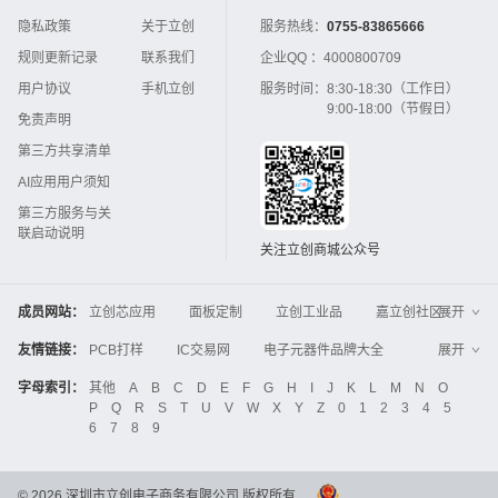
隐私政策
关于立创
服务热线：
0755-83865666
规则更新记录
联系我们
企业QQ ：
4000800709
用户协议
手机立创
服务时间：
8:30-18:30（工作日）
9:00-18:00（节假日）
免责声明
第三方共享清单
AI应用用户须知
第三方服务与关
联启动说明
关注立创商城公众号
成员网站：
立创芯应用
面板定制
立创工业品
嘉立创社区
展开
3D打印
嘉立创FPC
嘉立创PCB
嘉立创FA
友情链接：
PCB打样
IC交易网
电子元器件品牌大全
展开
立创电子设计大赛
立创开源硬件
中国IC网
智能电网
机电设备
电子工程网
字母索引：
其他
A
B
C
D
E
F
G
H
I
J
K
L
M
N
O
Global Website LCSC
ZXHPCB
P
Q
R
S
T
U
V
W
X
Y
Z
0
1
2
3
4
5
晶振
电子技术应用
21icsearch
电子展
6
7
8
9
液晶屏交易中心
中国包装网
电子元器件查询
工业品采购
IC电子网
锂电池
集成灶
©
2026
深圳市立创电子商务有限公司 版权所有