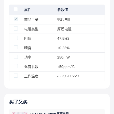
属性
参数值
商品目录
贴片电阻
电阻类型
厚膜电阻
阻值
47.5kΩ
精度
±0.25%
功率
250mW
温度系数
±50ppm/℃
工作温度
-55℃~+155℃
买了又买