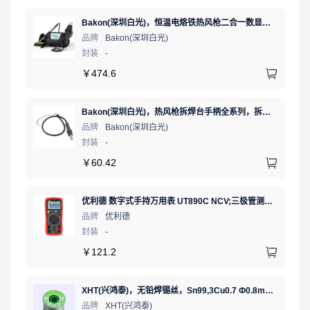
Bakon(深圳白光)，恒温电烙铁热风枪二合一数显可调温大功率无铅拆焊台，BK881（新老款交替发货）
品牌
Bakon(深圳白光)
封装
-
￥
474.6
Bakon(深圳白光)，热风枪拆焊台手柄全系列，拆焊台手柄(联合蓝)，HF850D-853B
品牌
Bakon(深圳白光)
封装
-
￥
60.42
优利德 数字式手持万用表 UT890C NCV;三极管测试;二极管测试;火线辨别;真有效值;通断测试
品牌
优利德
封装
-
￥
121.2
XHT(兴鸿泰)，无铅焊锡丝，Sn99,3Cu0.7 Ф0.8mm 500G，环保锡线，免洗焊锡丝/锡线,1卷（含松香）
品牌
XHT(兴鸿泰)