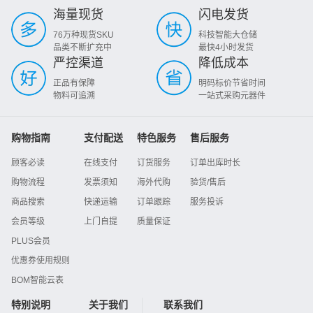
海量现货
闪电发货
76万种现货SKU
科技智能大仓储
品类不断扩充中
最快4小时发货
严控渠道
降低成本
正品有保障
明码标价节省时间
物料可追溯
一站式采购元器件
购物指南
支付配送
特色服务
售后服务
顾客必读
在线支付
订货服务
订单出库时长
购物流程
发票须知
海外代购
验货/售后
商品搜索
快递运输
订单跟踪
服务投诉
会员等级
上门自提
质量保证
PLUS会员
优惠券使用规则
BOM智能云表
特别说明
关于我们
联系我们