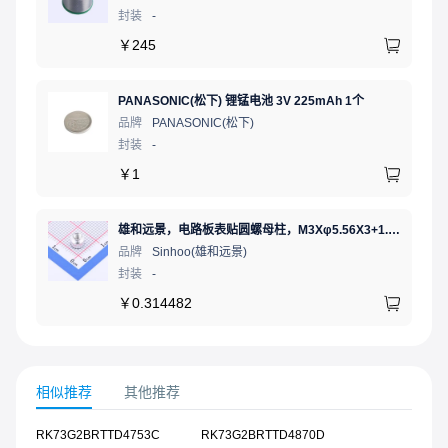
封装
-
￥
245
PANASONIC(松下) 锂锰电池 3V 225mAh 1个
品牌
PANASONIC(松下)
封装
-
￥
1
雄和远景，电路板表贴圆螺母柱，M3Xφ5.56X3+1.53，铜镀锡，编带装
品牌
Sinhoo(雄和远景)
封装
-
￥
0.314482
相似推荐
其他推荐
RK73G2BRTTD4753C
RK73G2BRTTD4870D