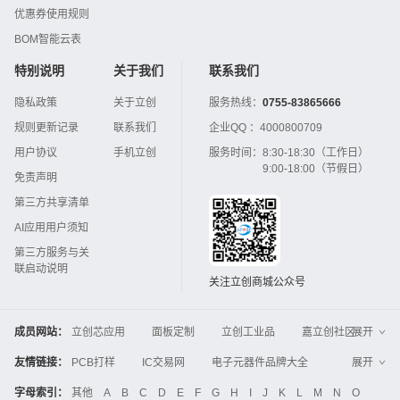
优惠券使用规则
BOM智能云表
特别说明
关于我们
联系我们
隐私政策
关于立创
服务热线：
0755-83865666
规则更新记录
联系我们
企业QQ ：
4000800709
用户协议
手机立创
服务时间：
8:30-18:30（工作日）
9:00-18:00（节假日）
免责声明
第三方共享清单
AI应用用户须知
第三方服务与关
联启动说明
关注立创商城公众号
成员网站：
立创芯应用
面板定制
立创工业品
嘉立创社区
展开
3D打印
嘉立创FPC
嘉立创PCB
嘉立创FA
友情链接：
PCB打样
IC交易网
电子元器件品牌大全
展开
立创电子设计大赛
立创开源硬件
中国IC网
智能电网
机电设备
电子工程网
字母索引：
其他
A
B
C
D
E
F
G
H
I
J
K
L
M
N
O