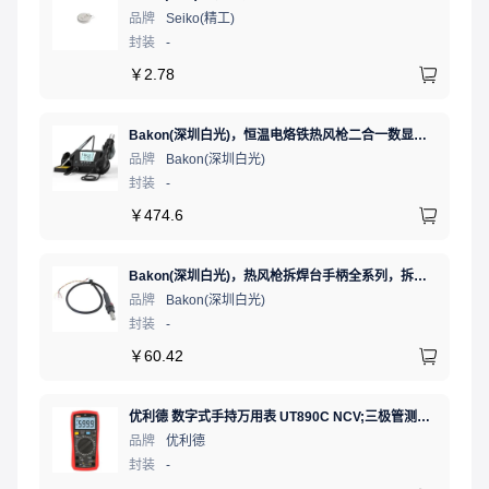
品牌
Seiko(精工)
封装
-
￥
2.78
Bakon(深圳白光)，恒温电烙铁热风枪二合一数显可调温大功率无铅拆焊台，BK881（新老款交替发货）
品牌
Bakon(深圳白光)
封装
-
￥
474.6
Bakon(深圳白光)，热风枪拆焊台手柄全系列，拆焊台手柄(联合蓝)，HF850D-853B
品牌
Bakon(深圳白光)
封装
-
￥
60.42
优利德 数字式手持万用表 UT890C NCV;三极管测试;二极管测试;火线辨别;真有效值;通断测试
品牌
优利德
封装
-