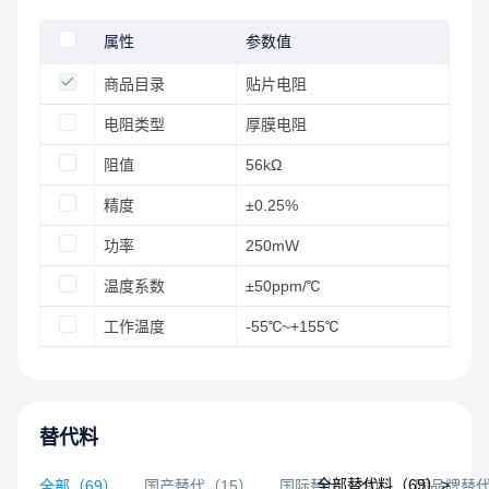
属性
参数值
商品目录
贴片电阻
电阻类型
厚膜电阻
阻值
56kΩ
精度
±0.25%
功率
250mW
温度系数
±50ppm/℃
工作温度
-55℃~+155℃
替代料
全部替代料（
69
）>
全部
（
69
）
国产替代
（
15
）
国际替代
（
29
）
同品牌替