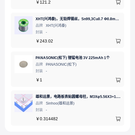
￥
121.2
XHT(兴鸿泰)，无铅焊锡丝，Sn99,3Cu0.7 Ф0.8mm 500G，环保锡线，免洗焊锡丝/锡线,1卷（含松香）
品牌
XHT(兴鸿泰)
封装
-
￥
243.02
PANASONIC(松下) 锂锰电池 3V 225mAh 1个
品牌
PANASONIC(松下)
封装
-
￥
1
雄和远景，电路板表贴圆螺母柱，M3Xφ5.56X3+1.53，铜镀锡，编带装
品牌
Sinhoo(雄和远景)
封装
-
￥
0.314482