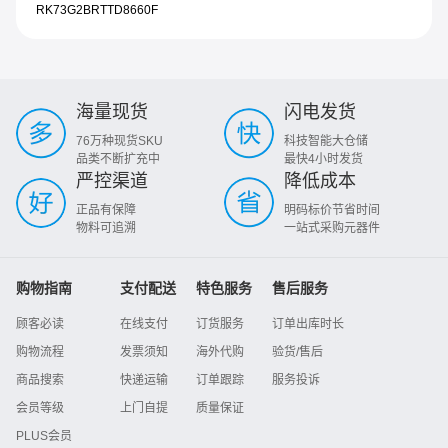
RK73G2BRTTD8660F
海量现货
闪电发货
76万种现货SKU
科技智能大仓储
品类不断扩充中
最快4小时发货
严控渠道
降低成本
正品有保障
明码标价节省时间
物料可追溯
一站式采购元器件
购物指南
支付配送
特色服务
售后服务
顾客必读
在线支付
订货服务
订单出库时长
购物流程
发票须知
海外代购
验货/售后
商品搜索
快递运输
订单跟踪
服务投诉
会员等级
上门自提
质量保证
PLUS会员