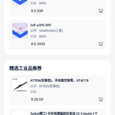
封装
0603
￥
0.038
1uF ±10% 50V
品牌
SAMSUNG(三星)
封装
0603
￥
0.3935
精选工业品推荐
ATTEN(安泰信)，手动真空吸笔，AT-B778
品牌
ATTEN(安泰信)
封装
-
￥
28.59
Seiko(精工) 可充电锂锰纽扣电池 3V 5.5mAh 1个