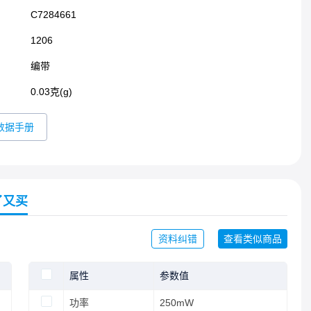
C7284661
1206​
编带
0.03克(g)
数据手册
了又买
资料纠错
查看类似商品
属性
参数值
功率
250mW