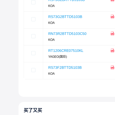
KOA
RS73G2BTTD5103B
KOA
RN73R2BTTD5103C50
KOA
RT1206CRE07510KL
YAGEO(国巨)
RS73F2BTTD5103B
KOA
买了又买