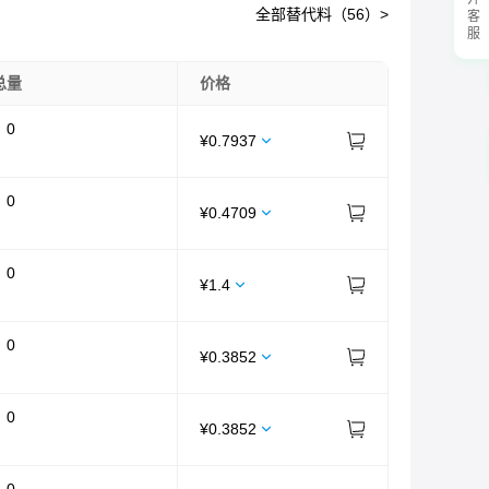
展开客服
全部替代料（
56
）>
总量
价格
：
0
¥
0.7937
：
0
¥
0.4709
：
0
¥
1.4
：
0
¥
0.3852
：
0
¥
0.3852