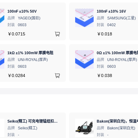
100nF ±10% 50V
100nF ±10% 16V
品牌
YAGEO(国巨)
品牌
SAMSUNG(三星)
封装
0603
封装
0402
￥
0.0715
￥
0.018
1kΩ ±1% 100mW 厚膜电阻
0Ω ±1% 100mW 厚膜电
品牌
UNI-ROYAL(厚声)
品牌
UNI-ROYAL(厚声)
封装
0603
封装
0603
￥
0.0284
￥
0.038
Seiko(精工) 可充电锂锰纽扣电池 3V 5.5mAh 1个
品牌
Seiko(精工)
品牌
Bakon(深圳白光)
封装
-
封装
-