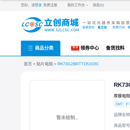
PDF
您好，请
登录
免费注册
我的工作台
消息(
0
)
商品分类
领券中心
备货找料
首页
贴片电阻
RK73G2BRTTD5103C
RK73
厚膜电阻 5
SMT
扩
品牌名称
暂未绘制...
商品型号