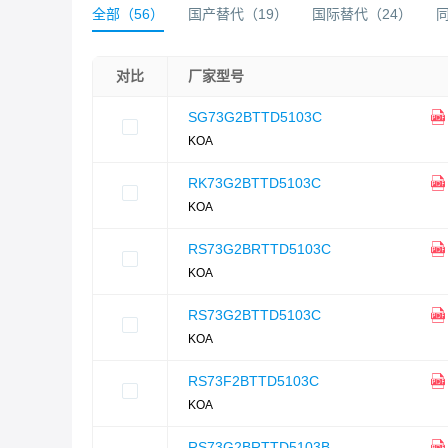
全部
（
56
）
国产替代
（
19
）
国际替代
（
24
）
对比
厂家型号
SG73G2BTTD5103C
KOA
RK73G2BTTD5103C
KOA
RS73G2BRTTD5103C
KOA
RS73G2BTTD5103C
KOA
RS73F2BTTD5103C
KOA
RS73G2BRTTD5103B