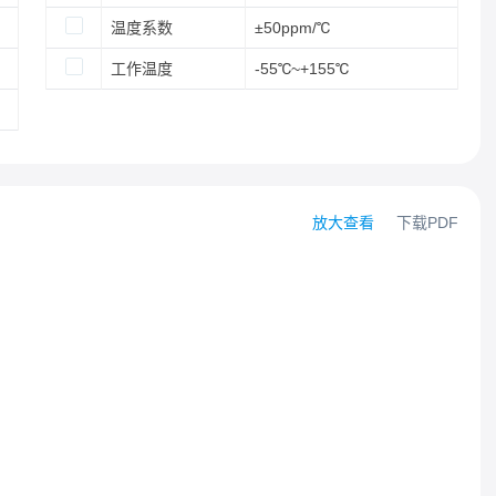
温度系数
±50ppm/℃
工作温度
-55℃~+155℃
放大查看
下载PDF