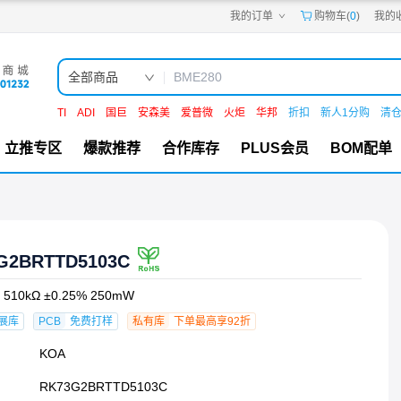
我的订单
购物车(
0
)
我的
嘉立创PCB
嘉立创FPC
嘉立创SMT
嘉立创FA
全部商品
嘉立创EDA
嘉立创社区
TI
ADI
国巨
安森美
爱普微
火炬
华邦
折扣
新人1分购
清
机电工坊
立推专区
爆款推荐
合作库存
PLUS会员
BOM配单
G2BRTTD5103C
10kΩ ±0.25% 250mW
展库
PCB
免费打样
私有库
下单最高享92折
KOA
RK73G2BRTTD5103C