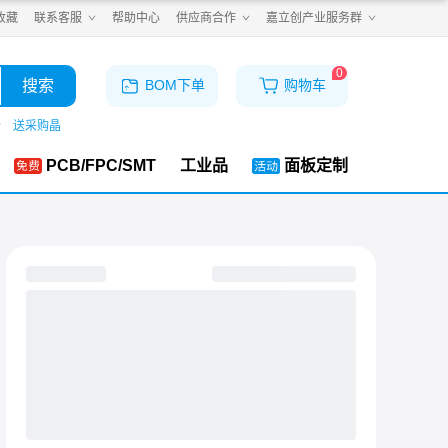
收藏
联系客服
帮助中心
供应商合作
嘉立创产业服务群
0
搜索
BOM下单
购物车
仓
送采购晶
PCB/FPC/SMT
工业品
面板定制