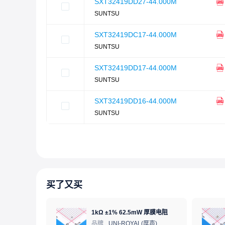
SXT32419DD27-44.000M
SUNTSU
SXT32419DC17-44.000M
SUNTSU
SXT32419DD17-44.000M
SUNTSU
SXT32419DD16-44.000M
SUNTSU
买了又买
1kΩ ±1% 62.5mW 厚膜电阻
品牌
UNI-ROYAL(厚声)