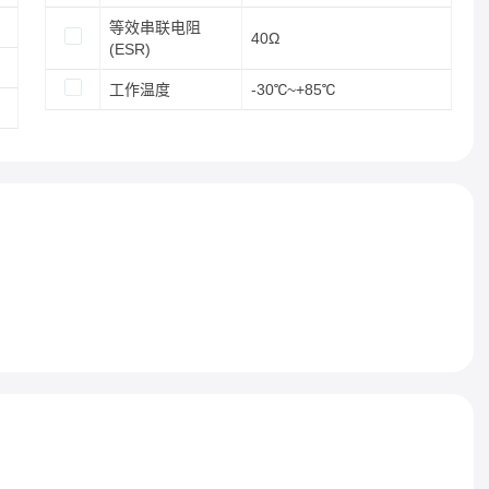
等效串联电阻
40Ω
(ESR)
工作温度
-30℃~+85℃