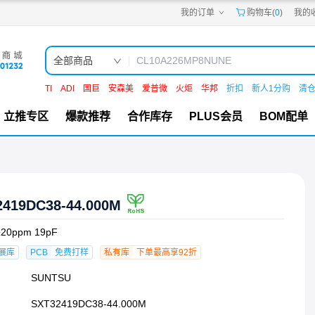
我的订单
购物车(
0
)
我的
嘉立创PCB
嘉立创FPC
嘉立创SMT
嘉立创FA
全部商品
嘉立创EDA
嘉立创社区
TI
ADI
国巨
安森美
爱普微
火炬
华邦
折扣
新人1分购
清
机电工坊
立推专区
爆款推荐
合作库存
PLUS会员
BOM配单
2419DC38-44.000M
±20ppm 19pF
展库
PCB
免费打样
私有库
下单最高享92折
SUNTSU
SXT32419DC38-44.000M