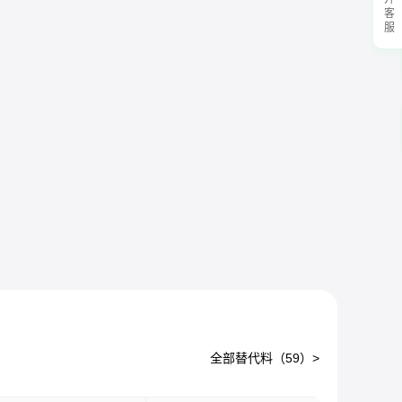
展开客服
全部替代料（
59
）>