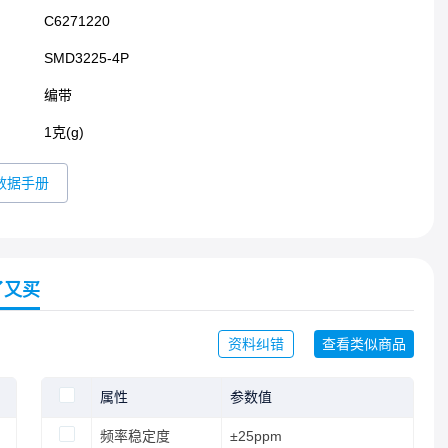
C6271220
SMD3225-4P​
编带
1克(g)
数据手册
了又买
资料纠错
查看类似商品
属性
参数值
频率稳定度
±25ppm