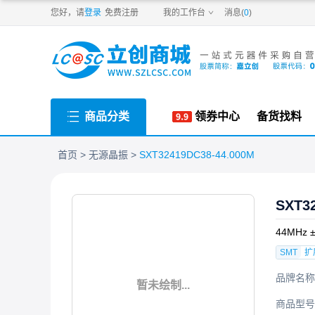
PDF
您好，请
登录
免费注册
我的工作台
消息(
0
)
商品分类
领券中心
备货找料
首页
无源晶振
SXT32419DC38-44.000M
SXT3
44MHz 
SMT
扩
品牌名称
暂未绘制...
商品型号