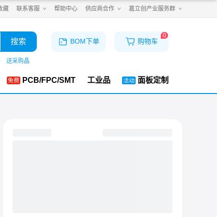
收藏
联系客服
帮助中心
供应商合作
嘉立创产业服务群
0
搜索
BOM下单
购物车
仓
送采购晶
PCB/FPC/SMT
工业品
面板定制