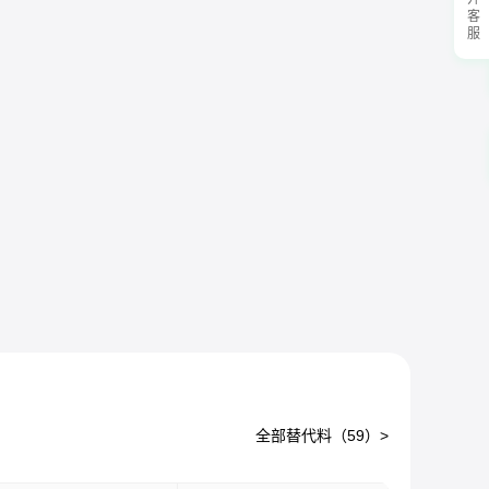
展开客服
全部替代料（
59
）>