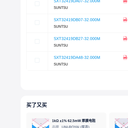
SXT32419DA07-32.000M
SUNTSU
SXT32419DB07-32.000M
SUNTSU
SXT32419DB27-32.000M
SUNTSU
SXT32419DA48-32.000M
SUNTSU
买了又买
1kΩ ±1% 62.5mW 厚膜电阻
品牌
UNI-ROYAL(厚声)