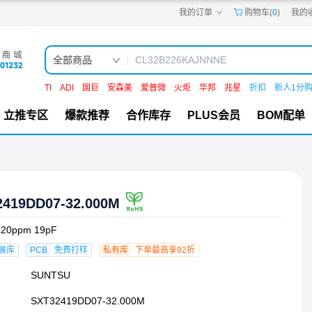
我的订单
购物车(
0
)
我的
嘉立创PCB
嘉立创FPC
嘉立创SMT
嘉立创FA
全部商品
嘉立创EDA
嘉立创社区
TI
ADI
国巨
安森美
爱普微
火炬
华邦
兆星
折扣
新人1分
机电工坊
立推专区
爆款推荐
合作库存
PLUS会员
BOM配单
2419DD07-32.000M
±20ppm 19pF
展库
PCB
免费打样
私有库
下单最高享92折
SUNTSU
SXT32419DD07-32.000M