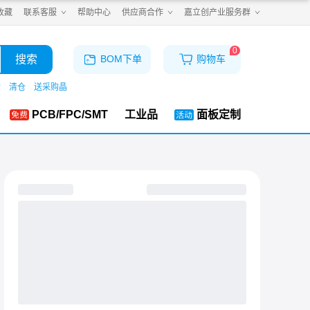
收藏
联系客服
帮助中心
供应商合作
嘉立创产业服务群
0
搜索
BOM下单
购物车
购
清仓
送采购晶
PCB/FPC/SMT
工业品
面板定制