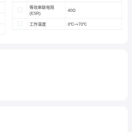
等效串联电阻
40Ω
(ESR)
工作温度
0℃~+70℃