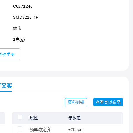
C6271246
SMD3225-4P​
编带
1克(g)
数据手册
了又买
资料纠错
查看类似商品
属性
参数值
频率稳定度
±20ppm