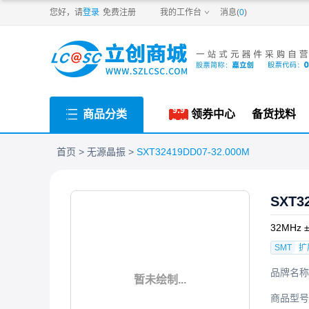
PDF
您好，请
登录
免费注册
我的工作台
消息(
0
)
商品分类
领券中心
备货找料
首页
无源晶振
SXT32419DD07-32.000M
SXT3
32MHz 
SMT
扩
品牌名称
暂未绘制...
商品型号