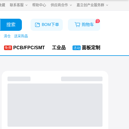
收藏
联系客服
帮助中心
供应商合作
嘉立创产业服务群
0
搜索
BOM下单
购物车
购
清仓
送采购晶
PCB/FPC/SMT
工业品
面板定制