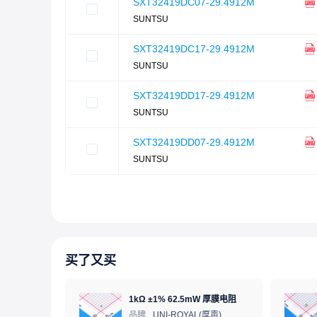
SXT32419DC07-29.4912M
SUNTSU
SXT32419DC17-29.4912M
SUNTSU
SXT32419DD17-29.4912M
SUNTSU
SXT32419DD07-29.4912M
SUNTSU
买了又买
1kΩ ±1% 62.5mW 厚膜电阻
品牌
UNI-ROYAL(厚声)