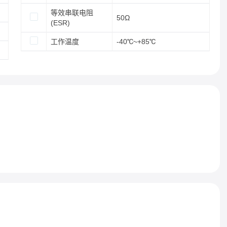
等效串联电阻
50Ω
(ESR)
工作温度
-40℃~+85℃