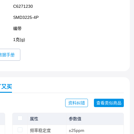
C6271230
SMD3225-4P​
编带
1克(g)
数据手册
了又买
资料纠错
查看类似商品
属性
参数值
频率稳定度
±25ppm