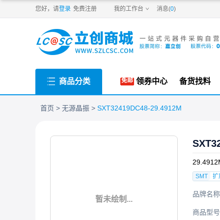
PDF
您好，请
登录
免费注册
我的工作台
消息(
0
)
商品分类
领券中心
备货找料
首页
无源晶振
SXT32419DC48-29.4912M
SXT3
29.4912
SMT
扩
品牌名称
暂未绘制...
商品型号