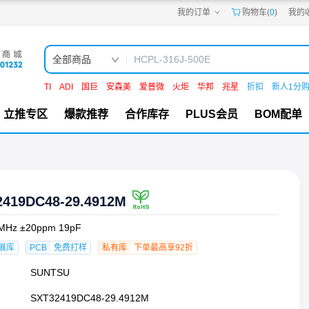
我的订单
购物车(
0
)
我的
嘉立创PCB
嘉立创FPC
嘉立创SMT
嘉立创FA
全部商品
嘉立创EDA
嘉立创社区
TI
ADI
国巨
安森美
爱普微
火炬
华邦
兆星
折扣
新人1分
机电工坊
立推专区
爆款推荐
合作库存
PLUS会员
BOM配单
2419DC48-29.4912M
MHz ±20ppm 19pF
展库
PCB
免费打样
私有库
下单最高享92折
SUNTSU
SXT32419DC48-29.4912M