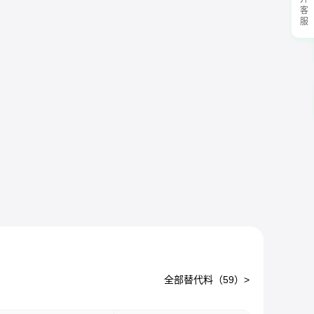
展开客服
全部替代料（
59
）>