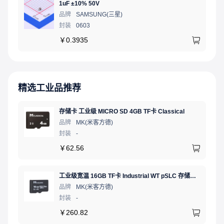
1uF ±10% 50V
品牌
SAMSUNG(三星)
封装
0603
￥
0.3935
精选工业品推荐
存储卡 工业级 MICRO SD 4GB TF卡 Classical
品牌
MK(米客方德)
封装
-
￥
62.56
工业级宽温 16GB TF卡 Industrial WT pSLC 存储卡 MICRO SD LDPC纠错 PE 30K 无人机、行车记录仪、安防监控适配
品牌
MK(米客方德)
封装
-
￥
260.82