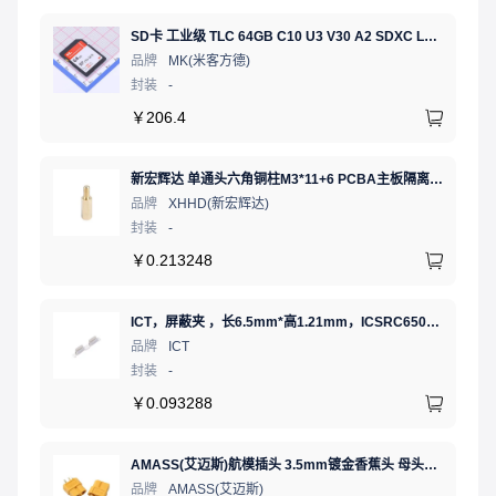
SD卡 工业级 TLC 64GB C10 U3 V30 A2 SDXC LDPC纠错 PE 3K 无人机、行车记录仪、安防监控适配
品牌
MK(米客方德)
封装
-
￥
206.4
新宏辉达 单通头六角铜柱M3*11+6 PCBA主板隔离螺柱
品牌
XHHD(新宏辉达)
封装
-
￥
0.213248
ICT，屏蔽夹 ，长6.5mm*高1.21mm，ICSRC6508SFR
品牌
ICT
封装
-
￥
0.093288
AMASS(艾迈斯)航模插头 3.5mm镀金香蕉头 母头XT60-F.G.Y
品牌
AMASS(艾迈斯)