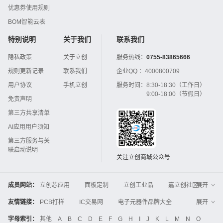
优惠券使用规则
BOM智能云表
特别说明
关于我们
联系我们
隐私政策
关于立创
服务热线：
0755-83865666
规则更新记录
联系我们
企业QQ ：
4000800709
用户协议
手机立创
服务时间：
8:30-18:30（工作日）
9:00-18:00（节假日）
免责声明
第三方共享清单
AI应用用户须知
第三方服务与关
联启动说明
关注立创商城公众号
成员网站：
立创芯应用
面板定制
立创工业品
嘉立创社区
展开
3D打印
嘉立创FPC
嘉立创PCB
嘉立创FA
友情链接：
PCB打样
IC交易网
电子元器件品牌大全
展开
立创电子设计大赛
立创开源硬件
中国IC网
智能电网
机电设备
电子工程网
字母索引：
其他
A
B
C
D
E
F
G
H
I
J
K
L
M
N
O