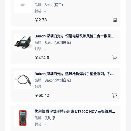
品牌
Seiko(精工)
封装
-
￥
2.78
Bakon(深圳白光)，恒温电烙铁热风枪二合一数显可调温大功率无铅拆焊台，BK881（新老款交替发货）
品牌
Bakon(深圳白光)
封装
-
￥
474.6
Bakon(深圳白光)，热风枪拆焊台手柄全系列，拆焊台手柄(联合蓝)，HF850D-853B
品牌
Bakon(深圳白光)
封装
-
￥
60.42
优利德 数字式手持万用表 UT890C NCV;三极管测试;二极管测试;火线辨别;真有效值;通断测试
品牌
优利德
封装
-