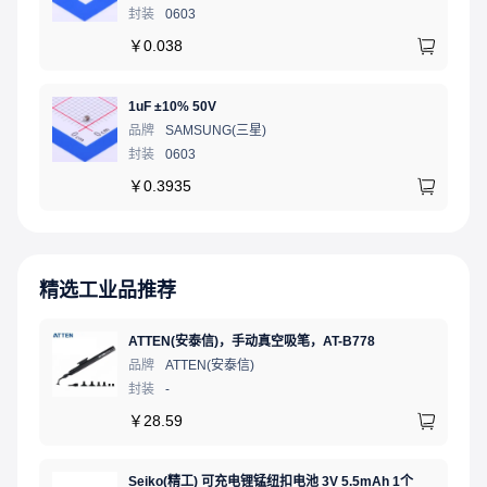
封装
0603
￥
0.038
1uF ±10% 50V
品牌
SAMSUNG(三星)
封装
0603
￥
0.3935
精选工业品推荐
ATTEN(安泰信)，手动真空吸笔，AT-B778
品牌
ATTEN(安泰信)
封装
-
￥
28.59
Seiko(精工) 可充电锂锰纽扣电池 3V 5.5mAh 1个