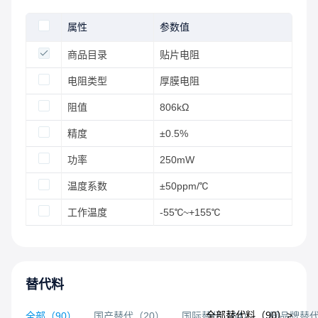
属性
参数值
商品目录
贴片电阻
电阻类型
厚膜电阻
阻值
806kΩ
精度
±0.5%
功率
250mW
温度系数
±50ppm/℃
工作温度
-55℃~+155℃
替代料
全部替代料（
90
）>
全部
（
90
）
国产替代
（
20
）
国际替代
（
64
）
同品牌替