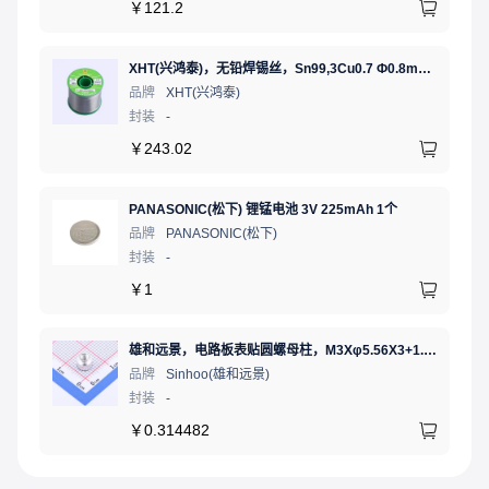
￥
121.2
XHT(兴鸿泰)，无铅焊锡丝，Sn99,3Cu0.7 Ф0.8mm 500G，环保锡线，免洗焊锡丝/锡线,1卷（含松香）
品牌
XHT(兴鸿泰)
封装
-
￥
243.02
PANASONIC(松下) 锂锰电池 3V 225mAh 1个
品牌
PANASONIC(松下)
封装
-
￥
1
雄和远景，电路板表贴圆螺母柱，M3Xφ5.56X3+1.53，铜镀锡，编带装
品牌
Sinhoo(雄和远景)
封装
-
￥
0.314482