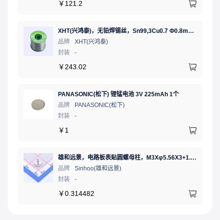
￥
121.2
XHT(兴鸿泰)，无铅焊锡丝，Sn99,3Cu0.7 Ф0.8mm 500G，环保锡线，免洗焊锡丝/锡线,1卷（含松香）
品牌
XHT(兴鸿泰)
封装
-
￥
243.02
PANASONIC(松下) 锂锰电池 3V 225mAh 1个
品牌
PANASONIC(松下)
封装
-
￥
1
雄和远景，电路板表贴圆螺母柱，M3Xφ5.56X3+1.53，铜镀锡，编带装
品牌
Sinhoo(雄和远景)
封装
-
￥
0.314482