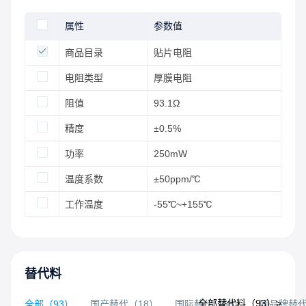
属性
参数值
商品目录
贴片电阻
电阻类型
厚膜电阻
阻值
93.1Ω
精度
±0.5%
功率
250mW
温度系数
±50ppm/℃
工作温度
-55℃~+155℃
替代料
全部替代料（
93
）>
全部
（
93
）
国产替代
（
18
）
国际替代
（
68
）
同品牌替