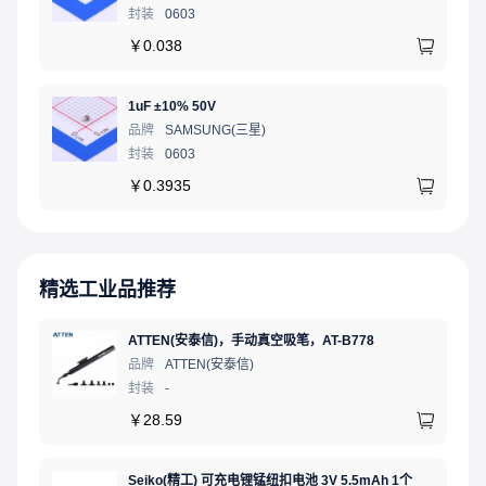
封装
0603
￥
0.038
1uF ±10% 50V
品牌
SAMSUNG(三星)
封装
0603
￥
0.3935
精选工业品推荐
ATTEN(安泰信)，手动真空吸笔，AT-B778
品牌
ATTEN(安泰信)
封装
-
￥
28.59
Seiko(精工) 可充电锂锰纽扣电池 3V 5.5mAh 1个