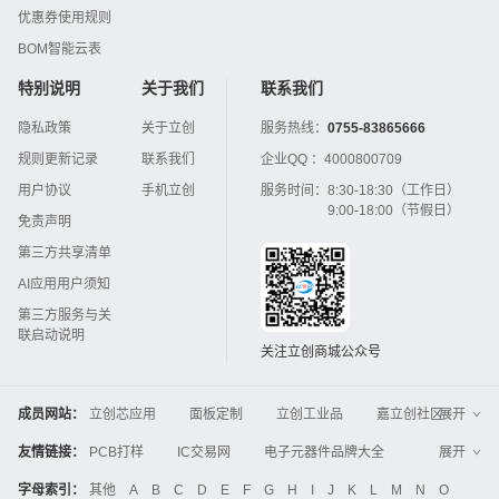
优惠券使用规则
BOM智能云表
特别说明
关于我们
联系我们
隐私政策
关于立创
服务热线：
0755-83865666
规则更新记录
联系我们
企业QQ ：
4000800709
用户协议
手机立创
服务时间：
8:30-18:30（工作日）
9:00-18:00（节假日）
免责声明
第三方共享清单
AI应用用户须知
第三方服务与关
联启动说明
关注立创商城公众号
成员网站：
立创芯应用
面板定制
立创工业品
嘉立创社区
展开
3D打印
嘉立创FPC
嘉立创PCB
嘉立创FA
友情链接：
PCB打样
IC交易网
电子元器件品牌大全
展开
立创电子设计大赛
立创开源硬件
中国IC网
智能电网
机电设备
电子工程网
字母索引：
其他
A
B
C
D
E
F
G
H
I
J
K
L
M
N
O