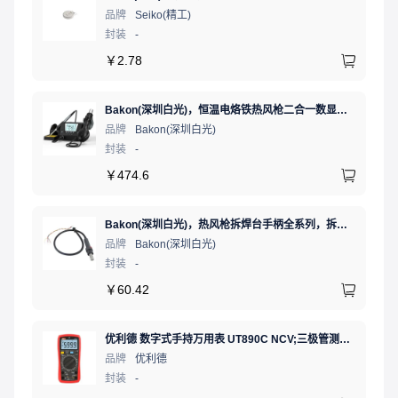
品牌
Seiko(精工)
封装
-
￥
2.78
Bakon(深圳白光)，恒温电烙铁热风枪二合一数显可调温大功率无铅拆焊台，BK881（新老款交替发货）
品牌
Bakon(深圳白光)
封装
-
￥
474.6
Bakon(深圳白光)，热风枪拆焊台手柄全系列，拆焊台手柄(联合蓝)，HF850D-853B
品牌
Bakon(深圳白光)
封装
-
￥
60.42
优利德 数字式手持万用表 UT890C NCV;三极管测试;二极管测试;火线辨别;真有效值;通断测试
品牌
优利德
封装
-