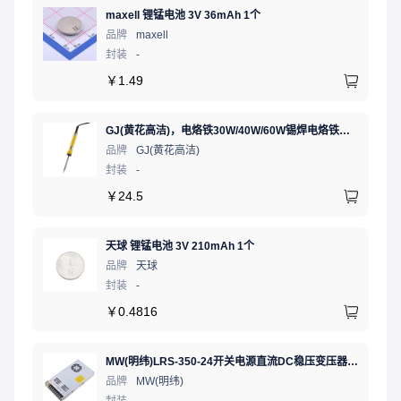
maxell 锂锰电池 3V 36mAh 1个
品牌
maxell
封装
-
￥
1.49
GJ(黄花高洁)，电烙铁30W/40W/60W锡焊电烙铁焊接工具电焊笔手机电子维修（内热35W），NO.435(35W)
品牌
GJ(黄花高洁)
封装
-
￥
24.5
天球 锂锰电池 3V 210mAh 1个
品牌
天球
封装
-
￥
0.4816
MW(明纬)LRS-350-24开关电源直流DC稳压变压器监控24V 14.6A
品牌
MW(明纬)