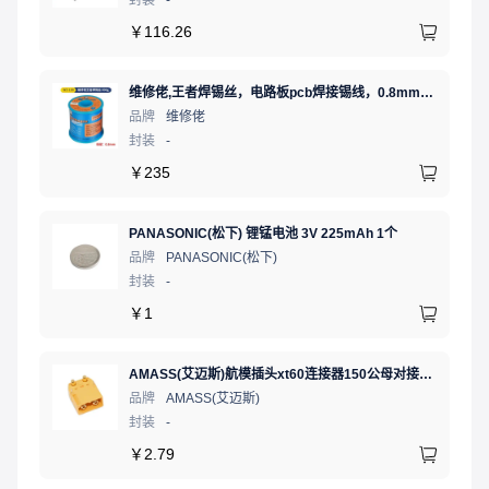
封装
-
￥
116.26
维修佬,王者焊锡丝，电路板pcb焊接锡线，0.8mm800g,1个
品牌
维修佬
封装
-
￥
235
PANASONIC(松下) 锂锰电池 3V 225mAh 1个
品牌
PANASONIC(松下)
封装
-
￥
1
AMASS(艾迈斯)航模插头xt60连接器150公母对接pw锂电池公头 接PCB板卧式 黄色 公头XT60PW-M.G.Y
品牌
AMASS(艾迈斯)
封装
-
￥
2.79