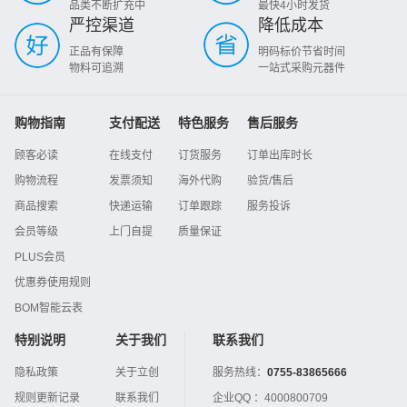
品类不断扩充中
最快4小时发货
严控渠道
降低成本
正品有保障
明码标价节省时间
物料可追溯
一站式采购元器件
购物指南
支付配送
特色服务
售后服务
顾客必读
在线支付
订货服务
订单出库时长
购物流程
发票须知
海外代购
验货/售后
商品搜索
快递运输
订单跟踪
服务投诉
会员等级
上门自提
质量保证
PLUS会员
优惠券使用规则
BOM智能云表
特别说明
关于我们
联系我们
隐私政策
关于立创
服务热线：
0755-83865666
规则更新记录
联系我们
企业QQ ：
4000800709