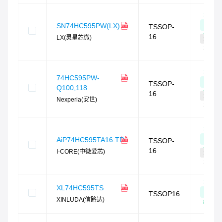
相似
度
SN74HC595PW(LX)
TSSOP-
81
%
16
LX(灵星芯微)
封装
相同
相似
74HC595PW-
度
TSSOP-
Q100,118
81
%
16
封装
Nexperia(安世)
相同
相似
度
AiP74HC595TA16.TR
TSSOP-
80
%
16
I-CORE(中微爱芯)
封装
相同
相似
XL74HC595TS
度
TSSOP16
XINLUDA(信路达)
80
%