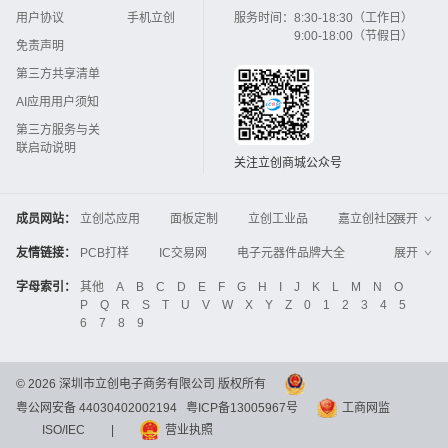
用户协议
手机立创
服务时间：
8:30-18:30（工作日）
9:00-18:00（节假日）
免责声明
第三方共享清单
AI应用用户须知
第三方服务与关
联启动说明
关注立创商城公众号
成员网站：
立创芯应用
面板定制
立创工业品
嘉立创社区
展开
3D打印
嘉立创FPC
嘉立创PCB
嘉立创FA
友情链接：
PCB打样
IC交易网
电子元器件品牌大全
展开
立创电子设计大赛
立创开源硬件
中国IC网
智能电网
机电设备
电子工程网
字母索引：
其他
A
B
C
D
E
F
G
H
I
J
K
L
M
N
O
Global Website LCSC
ZXHPCB
P
Q
R
S
T
U
V
W
X
Y
Z
0
1
2
3
4
5
晶振
电子技术应用
21icsearch
电子展
6
7
8
9
液晶屏交易中心
中国包装网
电子元器件查询
工业品采购
IC电子网
锂电池
集成灶
©
2026
深圳市立创电子商务有限公司 版权所有
中国机床商务网
DFRobot开源硬件商城
粤公网安备 44030402002194
粤ICP备13005967号
工商网监
分析测试百科网
开步睿思
串联谐振
更多
>>
ISO/IEC
|
营业执照