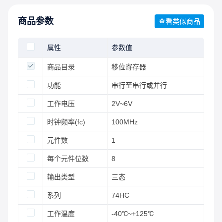
商品参数
查看类似商品
属性
参数值
商品目录
移位寄存器
功能
串行至串行或并行
工作电压
2V~6V
时钟频率(fc)
100MHz
元件数
1
每个元件位数
8
输出类型
三态
系列
74HC
工作温度
-40℃~+125℃