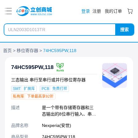
PDF
登录
注册
我的订单
搜索
首页
移位寄存器
74HC595PW,118
74HC595PW,118
三态输出 串行至串行或并行移位寄存器
SMT
扩展库
PCB
免费打样
私有库
下单最高享92折
描述
是一个带有存储寄存器和三
态输出的8位串行输入、串行
或并行输出移位寄存器。移
品牌名称
Nexperia(安世)
位寄存器和存储寄存器都有
独立的时钟。该器件具有一
商品型号
74HC595PW,118