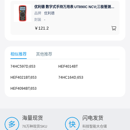
优利德 数字式手持万用表 UT890C NCV;三极管测试;二极管测试;火线辨别;真有效值;通断测试
品牌
优利德
封装
-
￥
121.2
相似推荐
其他推荐
74HC597D,653
HEF4014BT
HEF4021BT,653
74HC164D,653
HEF4094BT,653
海量现货
闪电发货
76万种现货SKU
科技智能大仓储