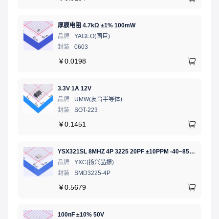
厚膜电阻 4.7kΩ ±1% 100mW
品牌
YAGEO(国巨)
封装
0603
￥
0.0198
3.3V 1A 12V
品牌
UMW(友台半导体)
封装
SOT-223
￥
0.1451
YSX321SL 8MHZ 4P 3225 20PF ±10PPM -40~85℃ (±20PPM)
品牌
YXC(扬兴晶振)
封装
SMD3225-4P
￥
0.5679
100nF ±10% 50V