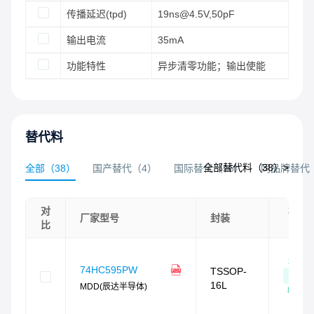
传播延迟(tpd)
19ns@4.5V,50pF
输出电流
35mA
功能特性
异步清零功能；输出使能
替代料
全部替代料（
38
）>
全部
（
38
）
国产替代
（
4
）
国际替代
（
26
）
同品牌替代
对
相似
厂家型号
封装
比
度
相似
74HC595PW
TSSOP-
度
16L
MDD(辰达半导体)
87
%