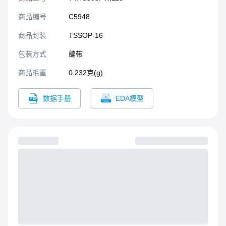
个串行输入 (DS) 和一个串行
输出 (Q7S) 以实现级联，并
商品编号
C5948
具有一个异步复位 MR 输
入。MR 上的低电平将复位移
商品封装
TSSOP-16​
位寄存器。数据在 SHCP 输
包装方式
编带
入的低到高转换时移位。当
输出使能输入 (OE) 为低电平
商品毛重
0.232克(g)
时，存储寄存器中的数据会
出现在输出端。OE 上的高电
数据手册
EDA模型
平使输出呈现高阻抗关断状
态。OE 输入的操作不影响寄
存器的状态。输入包括钳位
二极管，这使得可以使用限
流电阻将输入连接到超过
VCC 的电压。