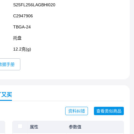
命令。此外，QIO和QPI有双倍数据速率（DDR）读取命
S25FL256LAGBHI020
令，可在时钟的两个边沿传输地址和读取数据。架构具有
页面编程缓冲区，允许一次操作中编程最多256字节，并提
C2947906
供单独的4KB扇区、32KB半块、64KB块或整个芯片擦除功
能
TBGA-24​
托盘
12.2克(g)
数据手册
了又买
资料纠错
查看类似商品
属性
参数值