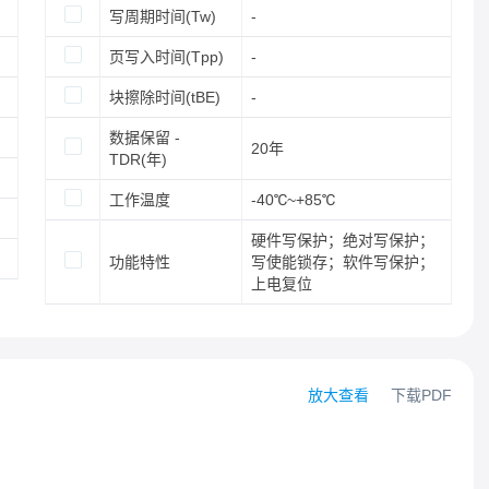
写周期时间(Tw)
-
页写入时间(Tpp)
-
块擦除时间(tBE)
-
数据保留 -
20年
TDR(年)
工作温度
-40℃~+85℃
硬件写保护；绝对写保护；
功能特性
写使能锁存；软件写保护；
上电复位
放大查看
下载PDF