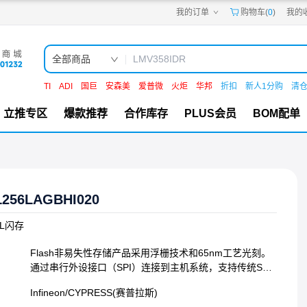
我的订单
购物车(
0
)
我的
嘉立创PCB
嘉立创FPC
嘉立创SMT
嘉立创FA
全部商品
嘉立创EDA
嘉立创社区
TI
ADI
国巨
安森美
爱普微
火炬
华邦
折扣
新人1分购
清
机电工坊
立推专区
爆款推荐
合作库存
PLUS会员
BOM配单
L256LAGBHI020
L-L闪存
Flash非易失性存储产品采用浮栅技术和65nm工艺光刻。
通过串行外设接口（SPI）连接到主机系统，支持传统SPI
单比特串行输入输出（SIO），以及可选的双比特（DIO）
Infineon/CYPRESS(赛普拉斯)
和四比特宽的Quad I/O（QIO）和Quad外设接口（QPI）