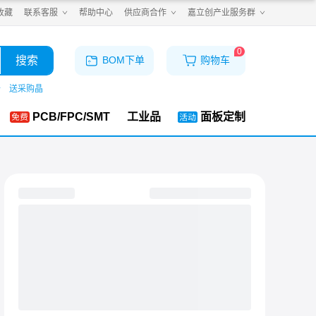
收藏
联系客服
帮助中心
供应商合作
嘉立创产业服务群
0
搜索
BOM下单
购物车
仓
送采购晶
PCB/FPC/SMT
工业品
面板定制