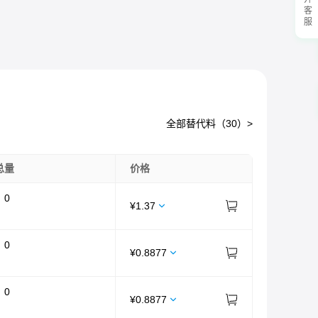
展开客服
全部替代料（
30
）>
总量
价格
：
0
¥
1.37
：
0
¥
0.8877
：
0
¥
0.8877