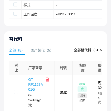
样式
-
工作温度
-40℃~+90℃
替代料
全部替代料（
5
）>
全部
（
5
）
国产替代
（
5
）
对
相似
库存总
厂家型号
封装
比
度
量
GT-
现货：
相似
RF1125A-
326,860
度
01G
SMD
现货最快
80
%
G-
封装
4
小时发
Switch(品
相同
货
赞)