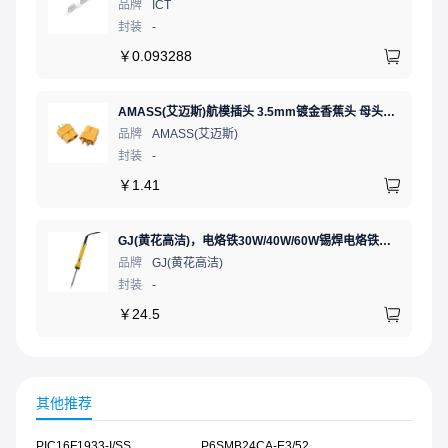
品牌
ICT
封装
-
￥
0.093288
AMASS(艾迈斯)航模插头 3.5mm镀金香蕉头 母头XT60-F.G.Y
品牌
AMASS(艾迈斯)
封装
-
￥
1.41
GJ(黄花高洁)，电烙铁30W/40W/60W锡焊电烙铁焊接工具电焊笔手机电子维修（内热35W），NO.435(35W)
品牌
GJ(黄花高洁)
封装
-
￥
24.5
其他推荐
PIC16F1933-I/SS
P6SMB24CA-E3/52