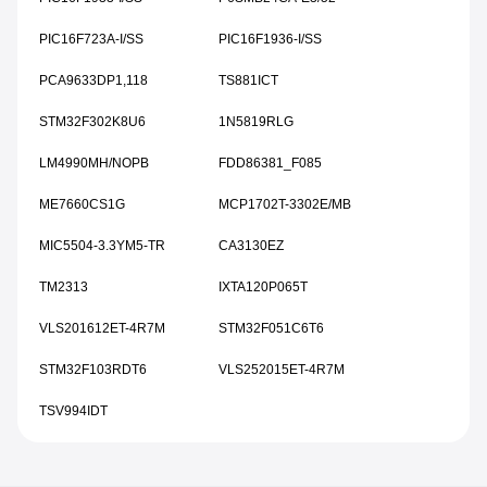
PIC16F723A-I/SS
PIC16F1936-I/SS
PCA9633DP1,118
TS881ICT
STM32F302K8U6
1N5819RLG
LM4990MH/NOPB
FDD86381_F085
ME7660CS1G
MCP1702T-3302E/MB
MIC5504-3.3YM5-TR
CA3130EZ
TM2313
IXTA120P065T
VLS201612ET-4R7M
STM32F051C6T6
STM32F103RDT6
VLS252015ET-4R7M
TSV994IDT