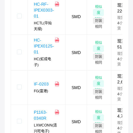
HC-RF-
现货：
相似
IPEX0303-
226,840
度
01
SMD
现货最快
80
%
封装
HCTL(华灿
4
小时发
相同
货
天禄)
HC-
现货：
相似
IPEX0125-
51,440
度
01
SMD
现货最快
80
%
封装
HC(虹成电
4
小时发
相同
货
子)
现货：
相似
2,685
度
IF-0203
SMD
现货最快
80
%
FG(富港)
封装
4
小时发
相同
货
现货：
相似
P1163-
4,700
度
0340R
SMD
现货最快
80
%
LXWCONN(连
封装
4
小时发
兴旺电子)
相同