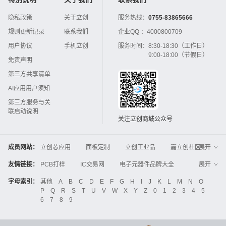
隐私政策
关于立创
服务热线：
0755-83865666
规则更新记录
联系我们
企业QQ ：
4000800709
用户协议
手机立创
服务时间：
8:30-18:30（工作日）
9:00-18:00（节假日）
免责声明
第三方共享清单
AI应用用户须知
第三方服务与关
联启动说明
关注立创商城公众号
成员网站：
立创芯应用
面板定制
立创工业品
嘉立创社区
展开
3D打印
嘉立创FPC
嘉立创PCB
嘉立创FA
友情链接：
PCB打样
IC交易网
电子元器件品牌大全
展开
立创电子设计大赛
立创开源硬件
中国IC网
智能电网
机电设备
电子工程网
字母索引：
其他
A
B
C
D
E
F
G
H
I
J
K
L
M
N
O
Global Website LCSC
ZXHPCB
P
Q
R
S
T
U
V
W
X
Y
Z
0
1
2
3
4
5
晶振
电子技术应用
21icsearch
电子展
6
7
8
9
液晶屏交易中心
中国包装网
电子元器件查询
工业品采购
IC电子网
锂电池
集成灶