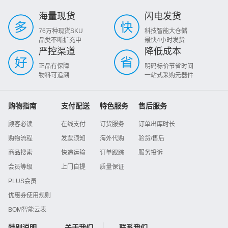
海量现货
闪电发货
76万种现货SKU
科技智能大仓储
品类不断扩充中
最快4小时发货
严控渠道
降低成本
正品有保障
明码标价节省时间
物料可追溯
一站式采购元器件
购物指南
支付配送
特色服务
售后服务
顾客必读
在线支付
订货服务
订单出库时长
购物流程
发票须知
海外代购
验货/售后
商品搜索
快递运输
订单跟踪
服务投诉
会员等级
上门自提
质量保证
PLUS会员
优惠券使用规则
BOM智能云表
特别说明
关于我们
联系我们