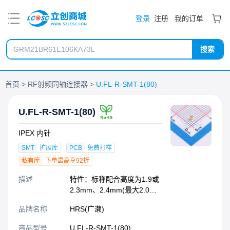
PDF
登录
注册
我的订单
搜索
首页
RF射频同轴连接器
U.FL-R-SMT-1(80)
U.FL-R-SMT-1(80)
IPEX 内针
SMT
扩展库
PCB
免费打样
私有库
下单最高享92折
描述
特性：标称配合高度为1.9或
2.3mm、2.4mm(最大2.0或
2.4mm、2.5mm)。安装面积
品牌名称
HRS(广濑)
小,插座占用面积为
7.7mm2。重量轻,插座重
商品型号
U.FL-R-SMT-1(80)