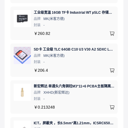
工业级宽温 16GB TF卡 Industrial WT pSLC 存储卡 MICRO SD LDPC纠错 PE 30K 无人机、行车记录仪、安防监控适配
品牌
MK(米客方德)
封装
-
￥
260.82
SD卡 工业级 TLC 64GB C10 U3 V30 A2 SDXC LDPC纠错 PE 3K 无人机、行车记录仪、安防监控适配
品牌
MK(米客方德)
封装
-
￥
206.4
新宏辉达 单通头六角铜柱M3*11+6 PCBA主板隔离螺柱
品牌
XHHD(新宏辉达)
封装
-
￥
0.213248
ICT，屏蔽夹 ，长6.5mm*高1.21mm，ICSRC6508SFR