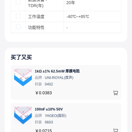
20年
TDR(年)
工作温度
-40℃~+85℃
功能特性
-
买了又买
1kΩ ±1% 62.5mW 厚膜电阻
品牌
UNI-ROYAL(厚声)
封装
0402
￥
0.0383
100nF ±10% 50V
品牌
YAGEO(国巨)
封装
0603
￥
0.0715