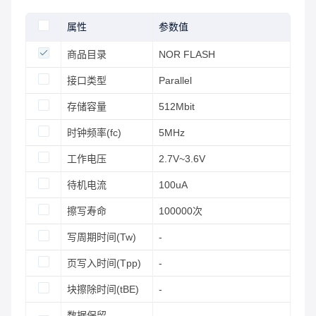
属性
参数值
商品目录
NOR FLASH
接口类型
Parallel
存储容量
512Mbit
时钟频率(fc)
5MHz
工作电压
2.7V~3.6V
待机电流
100uA
擦写寿命
100000次
写周期时间(Tw)
-
页写入时间(Tpp)
-
块擦除时间(tBE)
-
数据保留 -