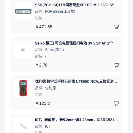
SSD(PCIe G4)1TB固态硬盘XP2100 M.2 2280 SSD NVMe
品牌
FORESEE(江波龙)
封装
-
￥
471.85
Seiko(精工) 可充电锂锰纽扣电池 3V 5.5mAh 1个
品牌
Seiko(精工)
封装
-
￥
2.78
优利德 数字式手持万用表 UT890C NCV;三极管测试;二极管测试;火线辨别;真有效值;通断测试
品牌
优利德
封装
-
￥
121.2
ICT，屏蔽夹 ，长5.2mm*高1.28mm，ICSRC52128SFR
品牌
ICT