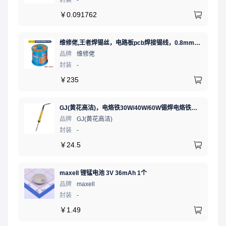
封装
-
￥
0.091762
维修佬,王者焊锡丝，电路板pcb焊接锡线，0.8mm800g,1个
品牌
维修佬
封装
-
￥
235
GJ(黄花高洁)，电烙铁30W/40W/60W锡焊电烙铁焊接工具电焊笔手机电子维修（内热35W），NO.435(35W)
品牌
GJ(黄花高洁)
封装
-
￥
24.5
maxell 锂锰电池 3V 36mAh 1个
品牌
maxell
封装
-
￥
1.49