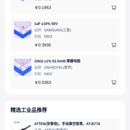
￥
0.1953
1uF ±10% 50V
品牌
SAMSUNG(三星)
封装
0603
￥
0.3935
10kΩ ±1% 62.5mW 厚膜电阻
品牌
UNI-ROYAL(厚声)
封装
0402
￥
0.0363
精选工业品推荐
ATTEN(安泰信)，手动真空吸笔，AT-B778