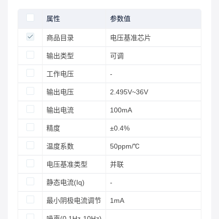
属性
参数值
商品目录
电压基准芯片
输出类型
可调
工作电压
-
输出电压
2.495V~36V
输出电流
100mA
精度
±0.4%
温度系数
50ppm/℃
电压基准类型
并联
静态电流(Iq)
-
最小阴极电流调节
1mA
噪声(0.1Hz-10Hz)
-