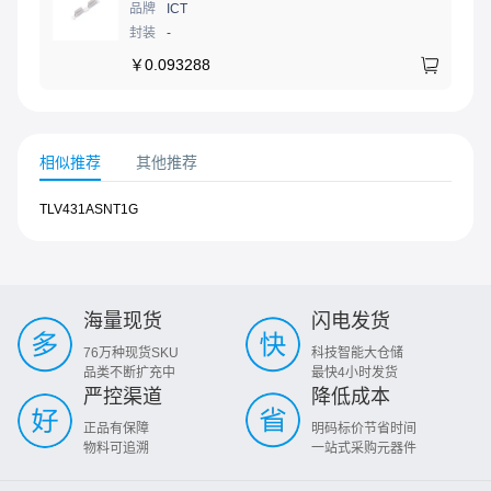
品牌
ICT
封装
-
￥
0.093288
相似推荐
其他推荐
TLV431ASNT1G
海量现货
闪电发货
76万种现货SKU
科技智能大仓储
品类不断扩充中
最快4小时发货
严控渠道
降低成本
正品有保障
明码标价节省时间
物料可追溯
一站式采购元器件