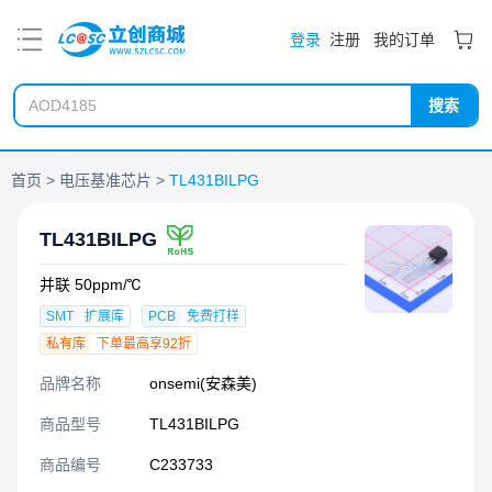
PDF
登录
注册
我的订单
搜索
首页
电压基准芯片
TL431BILPG
TL431BILPG
并联 50ppm/℃
SMT
扩展库
PCB
免费打样
私有库
下单最高享92折
品牌名称
onsemi(安森美)
商品型号
TL431BILPG
商品编号
C233733