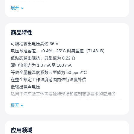
也可用作负电压基准。
展开
商品特性
可编程输出电压高达 36 V
电压基准容差：±0.4%，25°C 时典型值（TL431B）
低动态输出阻抗，典型值为 0.22 Ω
灌电流能力为 1.0 mA 至 100 mA
等效全量程温度系数典型值为 50 ppm/°C
在整个额定工作温度范围内进行温度补偿
低输出噪声电压
适用于汽车及其他需要独特现场和控制变更要求的应用的
NCV/SCV 前缀；符合 AEC - Q100 标准且具备生产件批准程
展开
序（PPAP）能力
这些器件无铅、无卤素/无溴化阻燃剂（BFR），并符合
RoHS 标准
应用领域