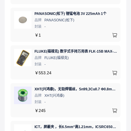
PANASONIC(松下) 锂锰电池 3V 225mAh 1个
品牌
PANASONIC(松下)
封装
-
￥
1
FLUKE(福禄克) 数字式手持万用表 FLK-15B MAX-01/CN 二极管测试;通断测试
品牌
FLUKE(福禄克)
封装
-
￥
553.24
XHT(兴鸿泰)，无铅焊锡丝，Sn99,3Cu0.7 Ф0.8mm 500G，环保锡线，免洗焊锡丝/锡线,1卷（含松香）
品牌
XHT(兴鸿泰)
封装
-
￥
245
ICT，屏蔽夹 ，长6.5mm*高1.21mm，ICSRC6508SFR