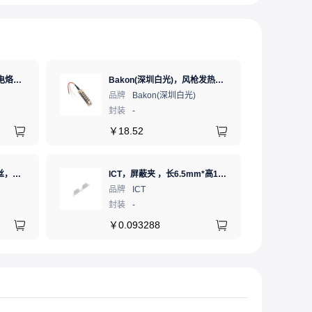
Bakon(深圳白光)，恒温电烙铁热风枪二合一数显可调温大功率无铅拆焊台，BK881（新老款交替发货）
Bakon(深圳白光)，风枪发热芯，853B
品牌
Bakon(深圳白光)
封装
-
￥
18.52
XHT(兴鸿泰)，无铅焊锡丝，Sn99,3Cu0.7 Ф0.8mm 500G，环保锡线，免洗焊锡丝/锡线,1卷（含松香）
ICT，屏蔽夹 ，长6.5mm*高1.21mm，ICSRC6508SFR
品牌
ICT
封装
-
￥
0.093288