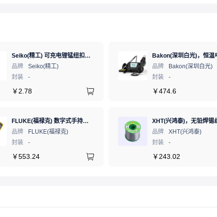
Seiko(精工) 可充电锂锰纽扣电池 3V 5.5mAh 1个
品牌
Seiko(精工)
品牌
Bakon(深圳白光)
封装
-
封装
-
￥
2.78
￥
474.6
FLUKE(福禄克) 数字式手持万用表 FLK-15B MAX-01/CN 二极管测试;通断测试
品牌
FLUKE(福禄克)
品牌
XHT(兴鸿泰)
封装
-
封装
-
￥
553.24
￥
243.02