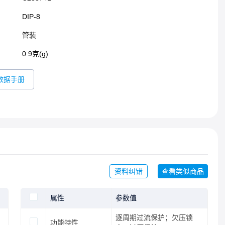
DIP-8​
管装
0.9克(g)
数据手册
资料纠错
查看类似商品
属性
参数值
逐周期过流保护；欠压锁
功能特性