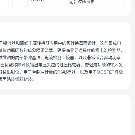
定；过压保护
用作电子镇流器和离线电源转换器应用中的预转换器而设计。这些集成电
单位功率因数的单象限乘法器、确保临界导通操作的零电流检测器、
过微调的内部带隙基准、电流检测比较器，以及非常适合驱动功率
消除因负载移除导致输出电压失控的过压比较器、带迟滞功能的输入欠
输出钳位、用于单脉冲计量的RS锁存器，以及用于MOSFET栅极
表面贴装塑料封装。