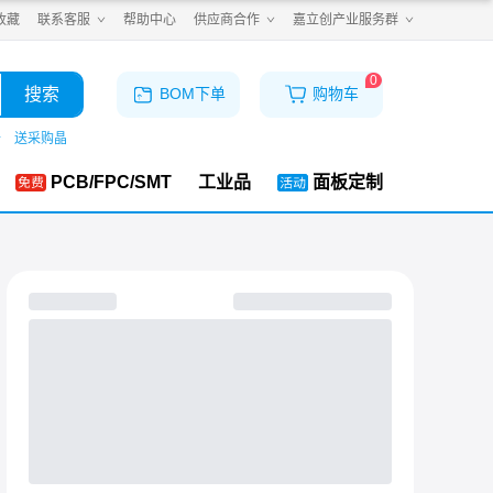
收藏
联系客服
帮助中心
供应商合作
嘉立创产业服务群
0
搜索
BOM下单
购物车
仓
送采购晶
PCB/FPC/SMT
工业品
面板定制