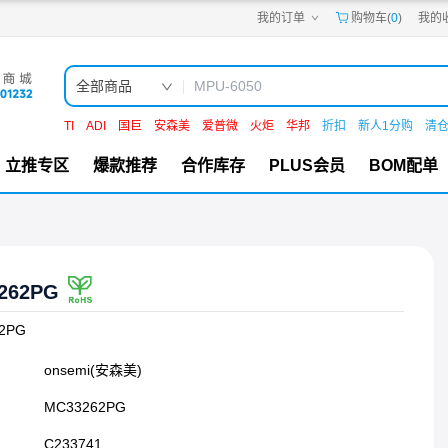
我的订单
购物车(
0
)
我的
嘉立创PCB
嘉立创FPC
嘉立创SMT
嘉立创FA
全部商品
嘉立创EDA
嘉立创社区
TI
ADI
国巨
安森美
爱普微
火炬
华邦
折扣
新人1分购
清
机电工坊
立推专区
爆款推荐
合作库存
PLUS会员
BOM配单
262PG
2PG
onsemi(安森美)
MC33262PG
C233741