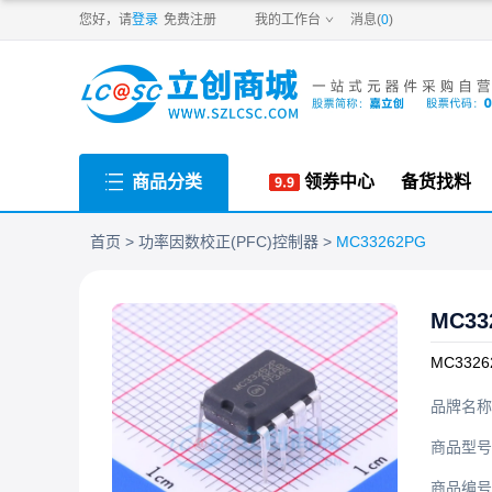
PDF
您好，请
登录
免费注册
我的工作台
消息(
0
)
商品分类
领券中心
备货找料
首页
功率因数校正(PFC)控制器
MC33262PG
MC33
MC3326
品牌名称
商品型号
商品编号