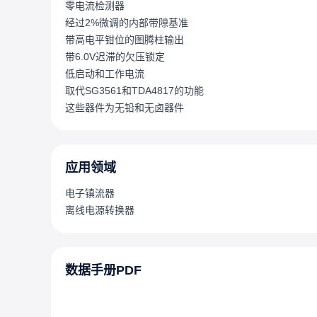
零电流检测器
经过2%微调的内部带隙基准
带高电平钳位的图腾柱输出
带6.0V迟滞的欠压锁定
低启动和工作电流
取代SG3561和TDA4817的功能
这些器件为无铅和无卤器件
应用领域
电子镇流器
离线电源转换器
数据手册PDF