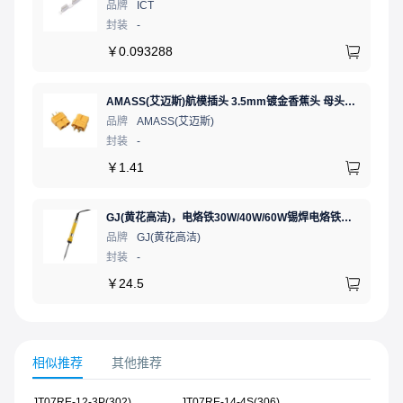
品牌
ICT
封装
-
￥
0.093288
AMASS(艾迈斯)航模插头 3.5mm镀金香蕉头 母头XT60-F.G.Y
品牌
AMASS(艾迈斯)
封装
-
￥
1.41
GJ(黄花高洁)，电烙铁30W/40W/60W锡焊电烙铁焊接工具电焊笔手机电子维修（内热35W），NO.435(35W)
品牌
GJ(黄花高洁)
封装
-
￥
24.5
相似推荐
其他推荐
JT07RE-12-3P(302)
JT07RE-14-4S(306)