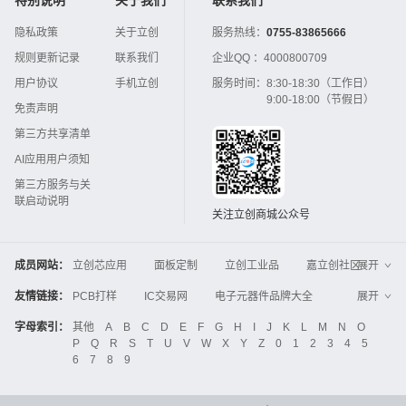
隐私政策
关于立创
服务热线：
0755-83865666
规则更新记录
联系我们
企业QQ ：
4000800709
用户协议
手机立创
服务时间：
8:30-18:30（工作日）
9:00-18:00（节假日）
免责声明
第三方共享清单
AI应用用户须知
第三方服务与关
联启动说明
关注立创商城公众号
成员网站：
立创芯应用
面板定制
立创工业品
嘉立创社区
展开
3D打印
嘉立创FPC
嘉立创PCB
嘉立创FA
友情链接：
PCB打样
IC交易网
电子元器件品牌大全
展开
立创电子设计大赛
立创开源硬件
中国IC网
智能电网
机电设备
电子工程网
字母索引：
其他
A
B
C
D
E
F
G
H
I
J
K
L
M
N
O
Global Website LCSC
ZXHPCB
P
Q
R
S
T
U
V
W
X
Y
Z
0
1
2
3
4
5
晶振
电子技术应用
21icsearch
电子展
6
7
8
9
液晶屏交易中心
中国包装网
电子元器件查询
工业品采购
IC电子网
锂电池
集成灶