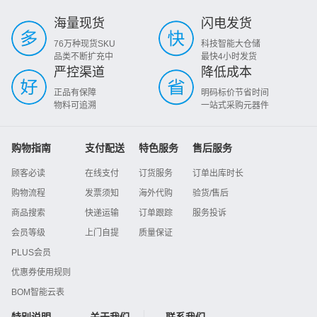
海量现货
闪电发货
76万种现货SKU
科技智能大仓储
品类不断扩充中
最快4小时发货
严控渠道
降低成本
正品有保障
明码标价节省时间
物料可追溯
一站式采购元器件
购物指南
支付配送
特色服务
售后服务
顾客必读
在线支付
订货服务
订单出库时长
购物流程
发票须知
海外代购
验货/售后
商品搜索
快递运输
订单跟踪
服务投诉
会员等级
上门自提
质量保证
PLUS会员
优惠券使用规则
BOM智能云表
特别说明
关于我们
联系我们