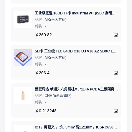
工业级宽温 16GB TF卡 Industrial WT pSLC 存储卡 MICRO SD LDPC纠错 PE 30K 无人机、行车记录仪、安防监控适配
品牌
MK(米客方德)
封装
-
￥
260.82
SD卡 工业级 TLC 64GB C10 U3 V30 A2 SDXC LDPC纠错 PE 3K 无人机、行车记录仪、安防监控适配
品牌
MK(米客方德)
封装
-
￥
206.4
新宏辉达 单通头六角铜柱M3*11+6 PCBA主板隔离螺柱
品牌
XHHD(新宏辉达)
封装
-
￥
0.213248
ICT，屏蔽夹 ，长6.5mm*高1.21mm，ICSRC6508SFR