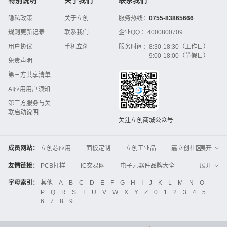
隐私政策
关于立创
服务热线：
0755-83865666
规则更新记录
联系我们
企业QQ ：
4000800709
用户协议
手机立创
服务时间：
8:30-18:30（工作日）
9:00-18:00（节假日）
免责声明
第三方共享清单
AI应用用户须知
第三方服务与关
联启动说明
关注立创商城公众号
成员网站：
立创芯应用
面板定制
立创工业品
嘉立创社区
展开
3D打印
嘉立创FPC
嘉立创PCB
嘉立创FA
友情链接：
PCB打样
IC交易网
电子元器件品牌大全
展开
立创电子设计大赛
立创开源硬件
中国IC网
智能电网
机电设备
电子工程网
字母索引：
其他
A
B
C
D
E
F
G
H
I
J
K
L
M
N
O
Global Website LCSC
ZXHPCB
P
Q
R
S
T
U
V
W
X
Y
Z
0
1
2
3
4
5
晶振
电子技术应用
21icsearch
电子展
6
7
8
9
液晶屏交易中心
中国包装网
电子元器件查询
工业品采购
IC电子网
锂电池
集成灶