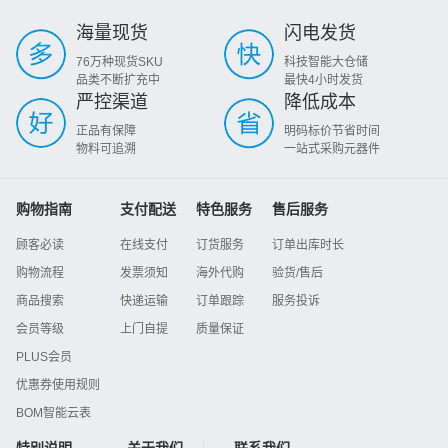
海量现货
闪电发货
76万种现货SKU
科技智能大仓储
品类不断扩充中
最快4小时发货
严控渠道
降低成本
正品有保障
明码标价节省时间
物料可追溯
一站式采购元器件
购物指南
支付配送
特色服务
售后服务
顾客必读
在线支付
订货服务
订单出库时长
购物流程
发票须知
海外代购
验货/售后
商品搜索
快递运输
订单跟踪
服务投诉
会员等级
上门自提
质量保证
PLUS会员
优惠券使用规则
BOM智能云表
特别说明
关于我们
联系我们