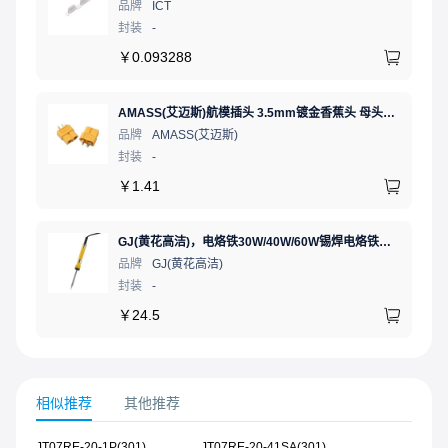
品牌
ICT
封装
-
￥
0.093288
AMASS(艾迈斯)航模插头 3.5mm镀金香蕉头 母头XT60-F.G.Y
品牌
AMASS(艾迈斯)
封装
-
￥
1.41
GJ(黄花高洁)，电烙铁30W/40W/60W锡焊电烙铁焊接工具电焊笔手机电子维修（内热35W），NO.435(35W)
品牌
GJ(黄花高洁)
封装
-
￥
24.5
相似推荐
其他推荐
JT07RE-20-1P(301)
JT07RE-20-41SA(301)