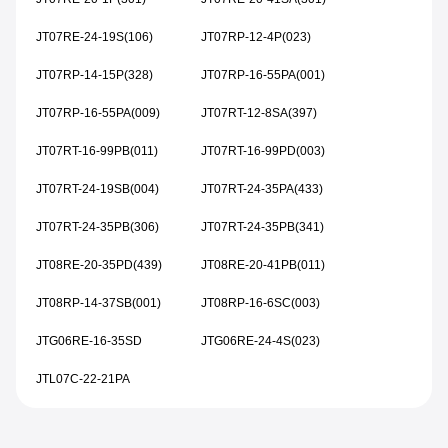
JT07RE-24-19S(106)
JT07RP-12-4P(023)
JT07RP-14-15P(328)
JT07RP-16-55PA(001)
JT07RP-16-55PA(009)
JT07RT-12-8SA(397)
JT07RT-16-99PB(011)
JT07RT-16-99PD(003)
JT07RT-24-19SB(004)
JT07RT-24-35PA(433)
JT07RT-24-35PB(306)
JT07RT-24-35PB(341)
JT08RE-20-35PD(439)
JT08RE-20-41PB(011)
JT08RP-14-37SB(001)
JT08RP-16-6SC(003)
JTG06RE-16-35SD
JTG06RE-24-4S(023)
JTL07C-22-21PA