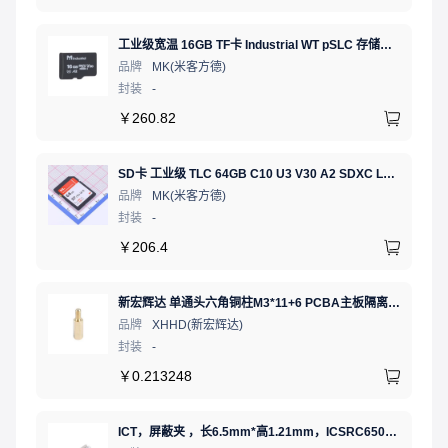
工业级宽温 16GB TF卡 Industrial WT pSLC 存储卡 MICRO SD LDPC纠错 PE 30K 无人机、行车记录仪、安防监控适配
品牌
MK(米客方德)
封装
-
￥
260.82
SD卡 工业级 TLC 64GB C10 U3 V30 A2 SDXC LDPC纠错 PE 3K 无人机、行车记录仪、安防监控适配
品牌
MK(米客方德)
封装
-
￥
206.4
新宏辉达 单通头六角铜柱M3*11+6 PCBA主板隔离螺柱
品牌
XHHD(新宏辉达)
封装
-
￥
0.213248
ICT，屏蔽夹 ，长6.5mm*高1.21mm，ICSRC6508SFR