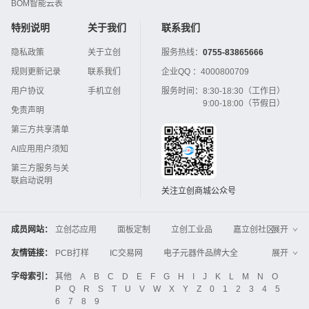
BOM智能云表
特别说明
关于我们
联系我们
隐私政策
关于立创
服务热线：
0755-83865666
规则更新记录
联系我们
企业QQ ：
4000800709
用户协议
手机立创
服务时间：
8:30-18:30（工作日）
9:00-18:00（节假日）
免责声明
第三方共享清单
AI应用用户须知
第三方服务与关
联启动说明
关注立创商城公众号
成员网站：
立创芯应用
面板定制
立创工业品
嘉立创社区
展开
3D打印
嘉立创FPC
嘉立创PCB
嘉立创FA
友情链接：
PCB打样
IC交易网
电子元器件品牌大全
展开
立创电子设计大赛
立创开源硬件
中国IC网
智能电网
机电设备
电子工程网
字母索引：
其他
A
B
C
D
E
F
G
H
I
J
K
L
M
N
O
Global Website LCSC
ZXHPCB
P
Q
R
S
T
U
V
W
X
Y
Z
0
1
2
3
4
5
晶振
电子技术应用
21icsearch
电子展
6
7
8
9