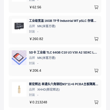
￥
62.56
工业级宽温 16GB TF卡 Industrial WT pSLC 存储卡 MICRO SD LDPC纠错 PE 30K 无人机、行车记录仪、安防监控适配
品牌
MK(米客方德)
封装
-
￥
260.82
SD卡 工业级 TLC 64GB C10 U3 V30 A2 SDXC LDPC纠错 PE 3K 无人机、行车记录仪、安防监控适配
品牌
MK(米客方德)
封装
-
￥
206.4
新宏辉达 单通头六角铜柱M3*11+6 PCBA主板隔离螺柱
品牌
XHHD(新宏辉达)
封装
-
￥
0.213248