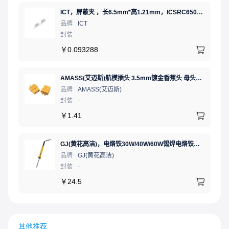
ICT，屏蔽夹 ，长6.5mm*高1.21mm，ICSRC6508SFR
品牌
ICT
封装
-
￥
0.093288
AMASS(艾迈斯)航模插头 3.5mm镀金香蕉头 母头XT60-F.G.Y
品牌
AMASS(艾迈斯)
封装
-
￥
1.41
GJ(黄花高洁)，电烙铁30W/40W/60W锡焊电烙铁焊接工具电焊笔手机电子维修（内热35W），NO.435(35W)
品牌
GJ(黄花高洁)
封装
-
￥
24.5
其他推荐