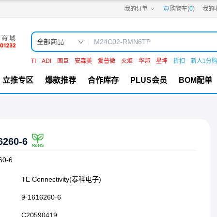
我的订单
购物车(
0
)
我的
嘉立创PCB
嘉立创FPC
嘉立创SMT
嘉立创FA
全部商品
嘉立创EDA
嘉立创社区
TI
ADI
国巨
安森美
爱普微
火炬
华邦
星坤
折扣
新人1分
机电工坊
立推专区
爆款推荐
合作库存
PLUS会员
BOM配单
6260-6
60-6
TE Connectivity(泰科电子)
9-1616260-6
C20590419