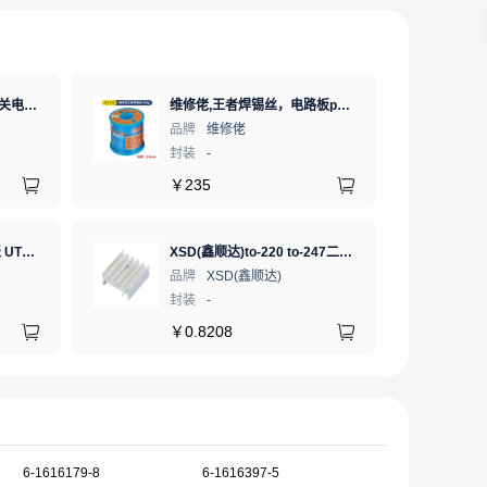
MW(明纬)LRS-350-24开关电源直流DC稳压变压器监控24V 14.6A
维修佬,王者焊锡丝，电路板pcb焊接锡线，0.8mm800g,1个
品牌
维修佬
封装
-
￥
235
优利德 数字式手持万用表 UT890C NCV;三极管测试;二极管测试;火线辨别;真有效值;通断测试
XSD(鑫顺达)to-220 to-247二极管铝型材散热片23.5*16*25 本色双针大功率电子散热器（可定制）
品牌
XSD(鑫顺达)
封装
-
￥
0.8208
6-1616179-8
6-1616397-5