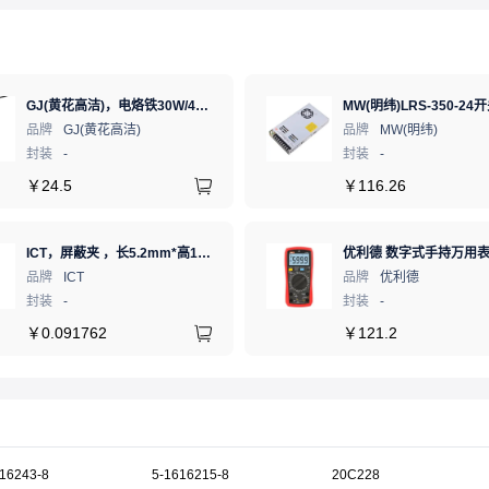
GJ(黄花高洁)，电烙铁30W/40W/60W锡焊电烙铁焊接工具电焊笔手机电子维修（内热35W），NO.435(35W)
品牌
GJ(黄花高洁)
品牌
MW(明纬)
封装
-
封装
-
￥
24.5
￥
116.26
ICT，屏蔽夹 ，长5.2mm*高1.28mm，ICSRC52128SFR
品牌
ICT
品牌
优利德
封装
-
封装
-
￥
0.091762
￥
121.2
16243-8
5-1616215-8
20C228