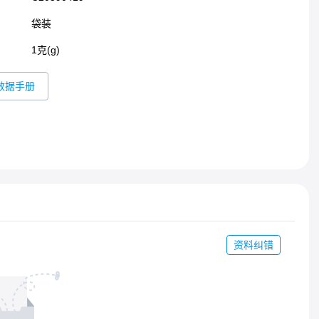
袋装
1克(g)
数据手册
资料纠错