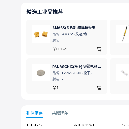
精选工业品推荐
AMASS(艾迈斯)航模插头电调机插座锂电池连接器 轻量版 母头XT30U-FXT30U-F.G.Y
品牌
AMASS(艾迈斯)
封装
-
￥
0.9241
PANASONIC(松下) 锂锰电池 3V 225mAh 1个
品牌
PANASONIC(松下)
封装
-
￥
1
相似推荐
其他推荐
1816124-1
4-1616259-1
4-16