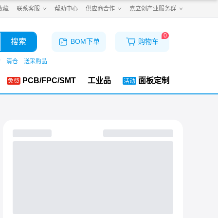
收藏
联系客服
帮助中心
供应商合作
嘉立创产业服务群
0
搜索
BOM下单
购物车
购
清仓
送采购晶
PCB/FPC/SMT
工业品
面板定制