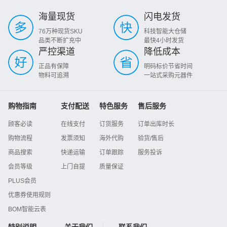
海量现货
闪电发货
76万种现货SKU
科技智能大仓储
品类不断扩充中
最快4小时发货
严控渠道
降低成本
正品有保障
明码标价节省时间
物料可追溯
一站式采购元器件
购物指南
支付配送
特色服务
售后服务
顾客必读
在线支付
订货服务
订单出库时长
购物流程
发票须知
海外代购
验货/售后
商品搜索
快递运输
订单跟踪
服务投诉
会员等级
上门自提
质量保证
PLUS会员
优惠券使用规则
BOM智能云表
特别说明
关于我们
联系我们