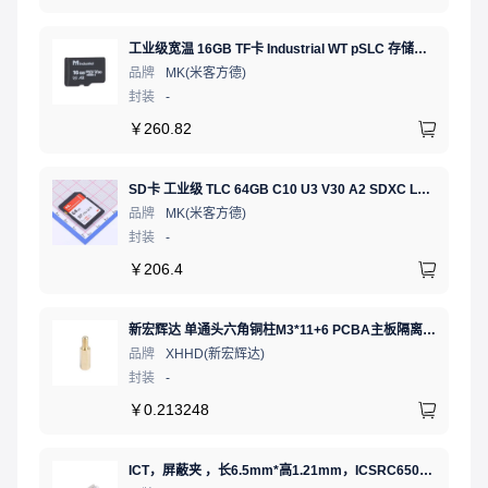
工业级宽温 16GB TF卡 Industrial WT pSLC 存储卡 MICRO SD LDPC纠错 PE 30K 无人机、行车记录仪、安防监控适配
品牌
MK(米客方德)
封装
-
￥
260.82
SD卡 工业级 TLC 64GB C10 U3 V30 A2 SDXC LDPC纠错 PE 3K 无人机、行车记录仪、安防监控适配
品牌
MK(米客方德)
封装
-
￥
206.4
新宏辉达 单通头六角铜柱M3*11+6 PCBA主板隔离螺柱
品牌
XHHD(新宏辉达)
封装
-
￥
0.213248
ICT，屏蔽夹 ，长6.5mm*高1.21mm，ICSRC6508SFR