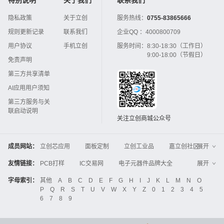
隐私政策
关于立创
服务热线：
0755-83865666
规则更新记录
联系我们
企业QQ ：
4000800709
用户协议
手机立创
服务时间：
8:30-18:30（工作日）
9:00-18:00（节假日）
免责声明
第三方共享清单
AI应用用户须知
第三方服务与关
联启动说明
关注立创商城公众号
成员网站：
立创芯应用
面板定制
立创工业品
嘉立创社区
展开
3D打印
嘉立创FPC
嘉立创PCB
嘉立创FA
友情链接：
PCB打样
IC交易网
电子元器件品牌大全
展开
立创电子设计大赛
立创开源硬件
中国IC网
智能电网
机电设备
电子工程网
字母索引：
其他
A
B
C
D
E
F
G
H
I
J
K
L
M
N
O
Global Website LCSC
ZXHPCB
P
Q
R
S
T
U
V
W
X
Y
Z
0
1
2
3
4
5
晶振
电子技术应用
21icsearch
电子展
6
7
8
9
液晶屏交易中心
中国包装网
电子元器件查询
工业品采购
IC电子网
锂电池
集成灶