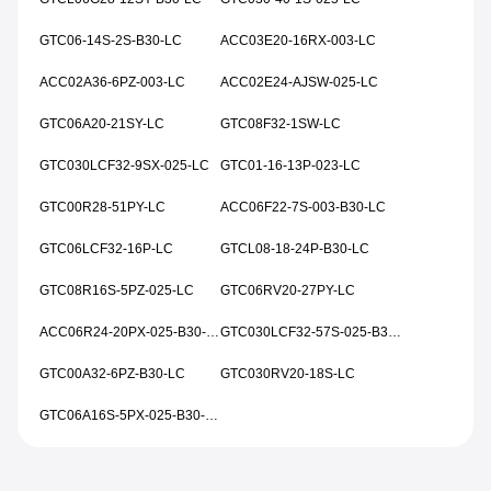
GTC06-14S-2S-B30-LC
ACC03E20-16RX-003-LC
ACC02A36-6PZ-003-LC
ACC02E24-AJSW-025-LC
GTC06A20-21SY-LC
GTC08F32-1SW-LC
GTC030LCF32-9SX-025-LC
GTC01-16-13P-023-LC
GTC00R28-51PY-LC
ACC06F22-7S-003-B30-LC
GTC06LCF32-16P-LC
GTCL08-18-24P-B30-LC
GTC08R16S-5PZ-025-LC
GTC06RV20-27PY-LC
ACC06R24-20PX-025-B30-LC
GTC030LCF32-57S-025-B30-LC
GTC00A32-6PZ-B30-LC
GTC030RV20-18S-LC
GTC06A16S-5PX-025-B30-LC