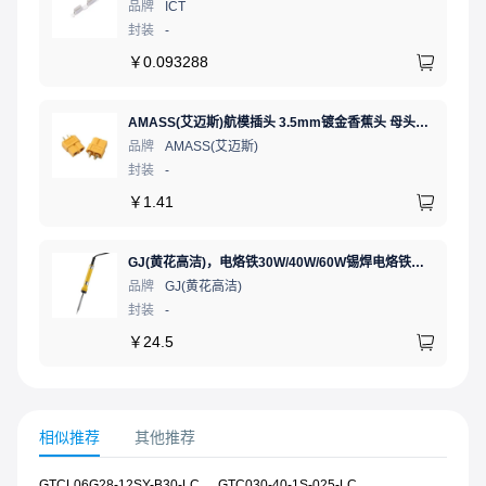
品牌
ICT
封装
-
￥
0.093288
AMASS(艾迈斯)航模插头 3.5mm镀金香蕉头 母头XT60-F.G.Y
品牌
AMASS(艾迈斯)
封装
-
￥
1.41
GJ(黄花高洁)，电烙铁30W/40W/60W锡焊电烙铁焊接工具电焊笔手机电子维修（内热35W），NO.435(35W)
品牌
GJ(黄花高洁)
封装
-
￥
24.5
相似推荐
其他推荐
GTCL06G28-12SY-B30-LC
GTC030-40-1S-025-LC