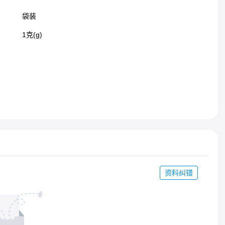
袋装
1克(g)
资料纠错