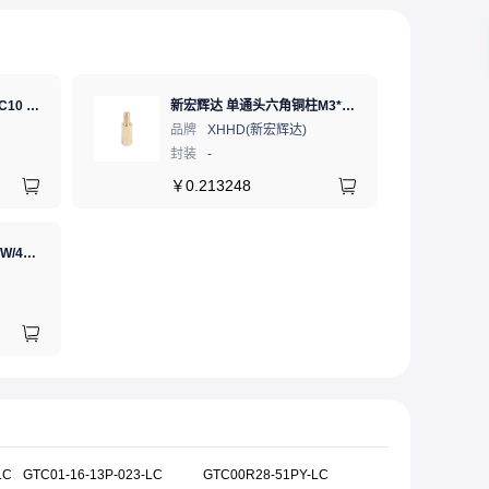
SD卡 工业级 TLC 64GB C10 U3 V30 A2 SDXC LDPC纠错 PE 3K 无人机、行车记录仪、安防监控适配
新宏辉达 单通头六角铜柱M3*11+6 PCBA主板隔离螺柱
品牌
XHHD(新宏辉达)
封装
-
￥
0.213248
GJ(黄花高洁)，电烙铁30W/40W/60W锡焊电烙铁焊接工具电焊笔手机电子维修（内热35W），NO.435(35W)
LC
GTC01-16-13P-023-LC
GTC00R28-51PY-LC