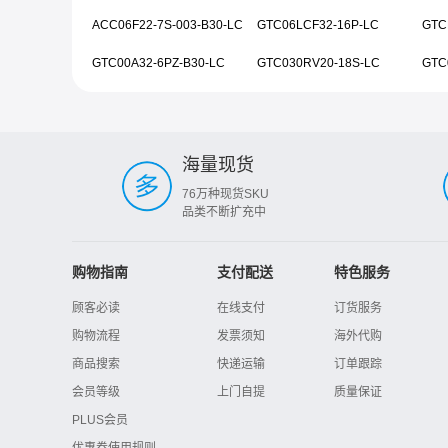
ACC06F22-7S-003-B30-LC
GTC06LCF32-16P-LC
GTC
GTC00A32-6PZ-B30-LC
GTC030RV20-18S-LC
海量现货
76万种现货SKU
品类不断扩充中
购物指南
支付配送
特色服务
顾客必读
在线支付
订货服务
购物流程
发票须知
海外代购
商品搜索
快递运输
订单跟踪
会员等级
上门自提
质量保证
PLUS会员
优惠券使用规则