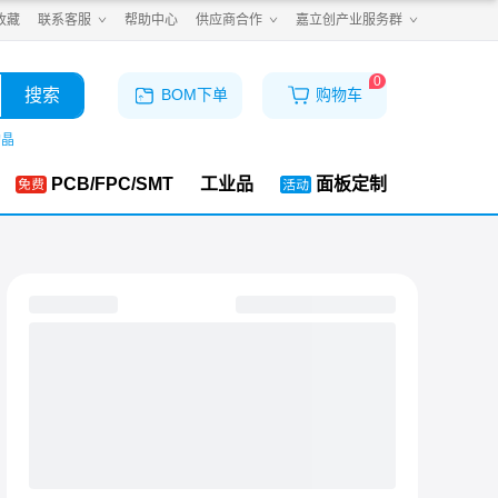
收藏
联系客服
帮助中心
供应商合作
嘉立创产业服务群
0
搜索
BOM下单
购物车
购晶
PCB/FPC/SMT
工业品
面板定制