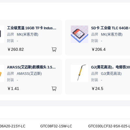
工业级宽温 16GB TF卡 Industrial WT pSLC 存储卡 MICRO SD LDPC纠错 PE 30K 无人机、行车记录仪、安防监控适配
品牌
MK(米客方德)
品牌
MK(米客方德)
封装
-
封装
-
￥
260.82
￥
206.4
AMASS(艾迈斯)航模插头 3.5mm镀金香蕉头 母头XT60-F.G.Y
品牌
AMASS(艾迈斯)
品牌
GJ(黄花高洁)
封装
-
封装
-
￥
1.41
￥
24.5
06A20-21SY-LC
GTC08F32-1SW-LC
GTC030LCF32-9SX-025-