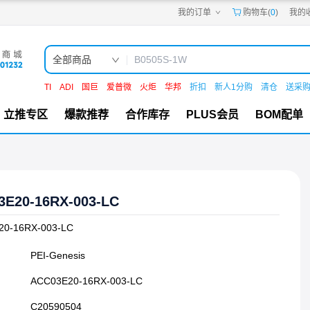
我的订单
购物车(
0
)
我的
嘉立创PCB
嘉立创FPC
嘉立创SMT
嘉立创FA
全部商品
嘉立创EDA
嘉立创社区
TI
ADI
国巨
爱普微
火炬
华邦
折扣
新人1分购
清仓
送采
机电工坊
立推专区
爆款推荐
合作库存
PLUS会员
BOM配单
3E20-16RX-003-LC
20-16RX-003-LC
PEI-Genesis
ACC03E20-16RX-003-LC
C20590504