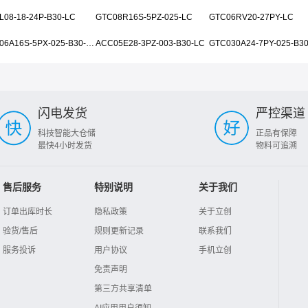
L08-18-24P-B30-LC
GTC08R16S-5PZ-025-LC
GTC06RV20-27PY-LC
GTC06A16S-5PX-025-B30-LC
ACC05E28-3PZ-003-B30-LC
GTC030A24-7PY-025-B3
闪电发货
严控渠道
科技智能大仓储
正品有保障
最快4小时发货
物料可追溯
售后服务
特别说明
关于我们
订单出库时长
隐私政策
关于立创
验货/售后
规则更新记录
联系我们
服务投诉
用户协议
手机立创
免责声明
第三方共享清单
AI应用用户须知