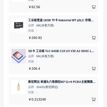
￥
62.56
工业级宽温 16GB TF卡 Industrial WT pSLC 存储卡 MICRO SD LDPC纠错 PE 30K 无人机、行车记录仪、安防监控适配
品牌
MK(米客方德)
封装
-
￥
260.82
SD卡 工业级 TLC 64GB C10 U3 V30 A2 SDXC LDPC纠错 PE 3K 无人机、行车记录仪、安防监控适配
品牌
MK(米客方德)
封装
-
￥
206.4
新宏辉达 单通头六角铜柱M3*11+6 PCBA主板隔离螺柱
品牌
XHHD(新宏辉达)
封装
-
￥
0.213248