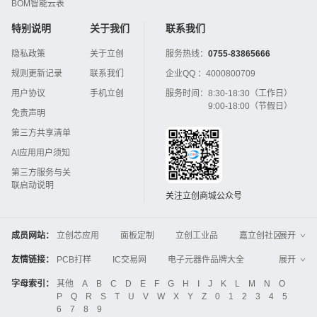
BOM智能云表
特别说明
关于我们
联系我们
隐私政策
关于立创
服务热线：
0755-83865666
规则更新记录
联系我们
企业QQ ：
4000800709
用户协议
手机立创
服务时间：
8:30-18:30（工作日）
9:00-18:00（节假日）
免责声明
第三方共享清单
AI应用用户须知
第三方服务与关
联启动说明
关注立创商城公众号
成员网站：
立创芯应用
面板定制
立创工业品
嘉立创社区
展开
3D打印
嘉立创FPC
嘉立创PCB
嘉立创FA
友情链接：
PCB打样
IC交易网
电子元器件品牌大全
展开
立创电子设计大赛
立创开源硬件
中国IC网
智能电网
机电设备
电子工程网
字母索引：
其他
A
B
C
D
E
F
G
H
I
J
K
L
M
N
O
Global Website LCSC
ZXHPCB
P
Q
R
S
T
U
V
W
X
Y
Z
0
1
2
3
4
5
晶振
电子技术应用
21icsearch
电子展
6
7
8
9