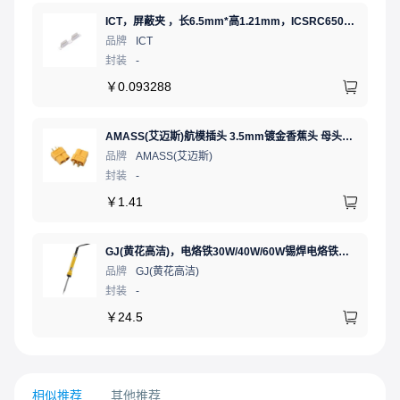
ICT，屏蔽夹 ，长6.5mm*高1.21mm，ICSRC6508SFR
品牌
ICT
封装
-
￥
0.093288
AMASS(艾迈斯)航模插头 3.5mm镀金香蕉头 母头XT60-F.G.Y
品牌
AMASS(艾迈斯)
封装
-
￥
1.41
GJ(黄花高洁)，电烙铁30W/40W/60W锡焊电烙铁焊接工具电焊笔手机电子维修（内热35W），NO.435(35W)
品牌
GJ(黄花高洁)
封装
-
￥
24.5
相似推荐
其他推荐