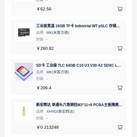
￥
62.56
工业级宽温 16GB TF卡 Industrial WT pSLC 存储卡 MICRO SD LDPC纠错 PE 30K 无人机、行车记录仪、安防监控适配
品牌
MK(米客方德)
封装
-
￥
260.82
SD卡 工业级 TLC 64GB C10 U3 V30 A2 SDXC LDPC纠错 PE 3K 无人机、行车记录仪、安防监控适配
品牌
MK(米客方德)
封装
-
￥
206.4
新宏辉达 单通头六角铜柱M3*11+6 PCBA主板隔离螺柱
品牌
XHHD(新宏辉达)
封装
-
￥
0.213248