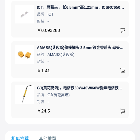
ICT，屏蔽夹 ，长6.5mm*高1.21mm，ICSRC6508SFR
品牌
ICT
封装
-
￥
0.093288
AMASS(艾迈斯)航模插头 3.5mm镀金香蕉头 母头XT60-F.G.Y
品牌
AMASS(艾迈斯)
封装
-
￥
1.41
GJ(黄花高洁)，电烙铁30W/40W/60W锡焊电烙铁焊接工具电焊笔手机电子维修（内热35W），NO.435(35W)
品牌
GJ(黄花高洁)
封装
-
￥
24.5
相似推荐
其他推荐