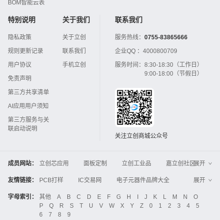
BOM智能云表
特别说明
关于我们
联系我们
隐私政策
关于立创
服务热线：
0755-83865666
规则更新记录
联系我们
企业QQ ：
4000800709
用户协议
手机立创
服务时间：
8:30-18:30（工作日）
9:00-18:00（节假日）
免责声明
第三方共享清单
AI应用用户须知
第三方服务与关
联启动说明
关注立创商城公众号
成员网站：
立创芯应用
面板定制
立创工业品
嘉立创社区
展开
3D打印
嘉立创FPC
嘉立创PCB
嘉立创FA
友情链接：
PCB打样
IC交易网
电子元器件品牌大全
展开
立创电子设计大赛
立创开源硬件
中国IC网
智能电网
机电设备
电子工程网
字母索引：
其他
A
B
C
D
E
F
G
H
I
J
K
L
M
N
O
Global Website LCSC
ZXHPCB
P
Q
R
S
T
U
V
W
X
Y
Z
0
1
2
3
4
5
晶振
电子技术应用
21icsearch
电子展
6
7
8
9