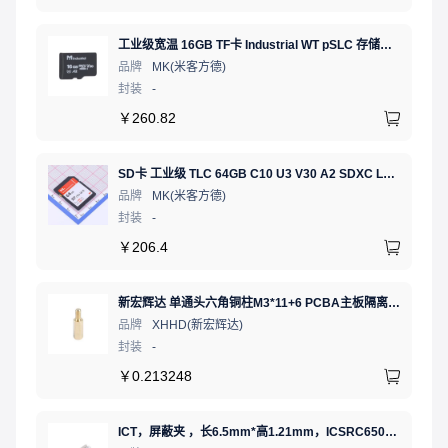
工业级宽温 16GB TF卡 Industrial WT pSLC 存储卡 MICRO SD LDPC纠错 PE 30K 无人机、行车记录仪、安防监控适配
品牌
MK(米客方德)
封装
-
￥
260.82
SD卡 工业级 TLC 64GB C10 U3 V30 A2 SDXC LDPC纠错 PE 3K 无人机、行车记录仪、安防监控适配
品牌
MK(米客方德)
封装
-
￥
206.4
新宏辉达 单通头六角铜柱M3*11+6 PCBA主板隔离螺柱
品牌
XHHD(新宏辉达)
封装
-
￥
0.213248
ICT，屏蔽夹 ，长6.5mm*高1.21mm，ICSRC6508SFR