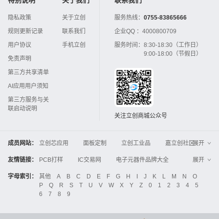
隐私政策
关于立创
服务热线：
0755-83865666
规则更新记录
联系我们
企业QQ ：
4000800709
用户协议
手机立创
服务时间：
8:30-18:30（工作日）
9:00-18:00（节假日）
免责声明
第三方共享清单
AI应用用户须知
第三方服务与关
联启动说明
关注立创商城公众号
成员网站：
立创芯应用
面板定制
立创工业品
嘉立创社区
展开
3D打印
嘉立创FPC
嘉立创PCB
嘉立创FA
友情链接：
PCB打样
IC交易网
电子元器件品牌大全
展开
立创电子设计大赛
立创开源硬件
中国IC网
智能电网
机电设备
电子工程网
字母索引：
其他
A
B
C
D
E
F
G
H
I
J
K
L
M
N
O
Global Website LCSC
ZXHPCB
P
Q
R
S
T
U
V
W
X
Y
Z
0
1
2
3
4
5
晶振
电子技术应用
21icsearch
电子展
6
7
8
9
液晶屏交易中心
中国包装网
电子元器件查询
工业品采购
IC电子网
锂电池
集成灶