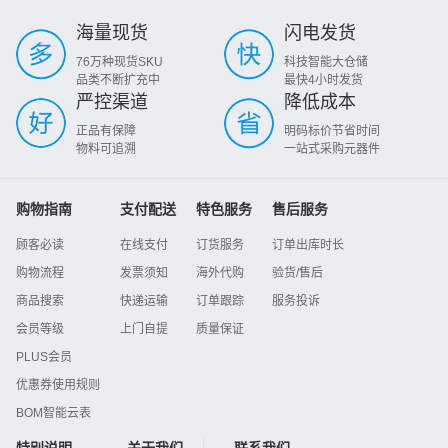
海量现货
闪电发货
76万种现货SKU
科技智能大仓储
品类不断扩充中
最快4小时发货
严控渠道
降低成本
正品有保障
明码标价节省时间
物料可追溯
一站式采购元器件
购物指南
支付配送
特色服务
售后服务
顾客必读
在线支付
订货服务
订单出库时长
购物流程
发票须知
海外代购
验货/售后
商品搜索
快递运输
订单跟踪
服务投诉
会员等级
上门自提
质量保证
PLUS会员
优惠券使用规则
BOM智能云表
特别说明
关于我们
联系我们