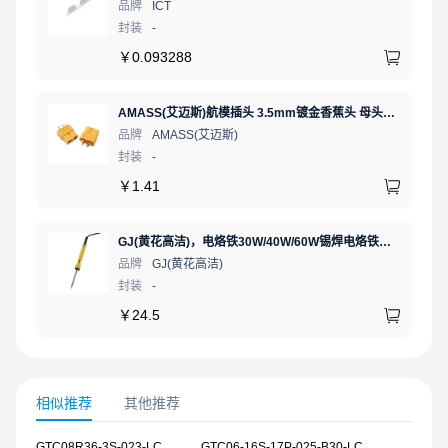
品牌
ICT
封装
-
￥
0.093288
AMASS(艾迈斯)航模插头 3.5mm镀金香蕉头 母头XT60-F.G.Y
品牌
AMASS(艾迈斯)
封装
-
￥
1.41
GJ(黄花高洁)，电烙铁30W/40W/60W锡焊电烙铁焊接工具电焊笔手机电子维修（内热35W），NO.435(35W)
品牌
GJ(黄花高洁)
封装
-
￥
24.5
相似推荐
其他推荐
GTC08R36-3S-023-LC
GTC06-16S-17P-025-B30-LC