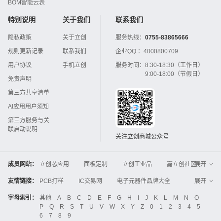
BOM智能云表
特别说明
关于我们
联系我们
隐私政策
关于立创
服务热线：
0755-83865666
规则更新记录
联系我们
企业QQ ：
4000800709
用户协议
手机立创
服务时间：
8:30-18:30（工作日）
9:00-18:00（节假日）
免责声明
第三方共享清单
AI应用用户须知
第三方服务与关
联启动说明
关注立创商城公众号
成员网站：
立创芯应用
面板定制
立创工业品
嘉立创社区
展开
3D打印
嘉立创FPC
嘉立创PCB
嘉立创FA
友情链接：
PCB打样
IC交易网
电子元器件品牌大全
展开
立创电子设计大赛
立创开源硬件
中国IC网
智能电网
机电设备
电子工程网
字母索引：
其他
A
B
C
D
E
F
G
H
I
J
K
L
M
N
O
Global Website LCSC
ZXHPCB
P
Q
R
S
T
U
V
W
X
Y
Z
0
1
2
3
4
5
晶振
电子技术应用
21icsearch
电子展
6
7
8
9