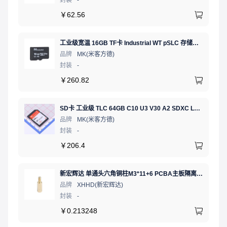
￥
62.56
工业级宽温 16GB TF卡 Industrial WT pSLC 存储卡 MICRO SD LDPC纠错 PE 30K 无人机、行车记录仪、安防监控适配
品牌
MK(米客方德)
封装
-
￥
260.82
SD卡 工业级 TLC 64GB C10 U3 V30 A2 SDXC LDPC纠错 PE 3K 无人机、行车记录仪、安防监控适配
品牌
MK(米客方德)
封装
-
￥
206.4
新宏辉达 单通头六角铜柱M3*11+6 PCBA主板隔离螺柱
品牌
XHHD(新宏辉达)
封装
-
￥
0.213248