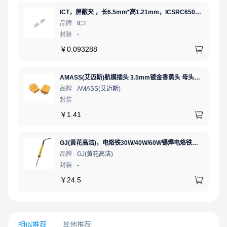
ICT，屏蔽夹 ，长6.5mm*高1.21mm，ICSRC6508SFR
品牌
ICT
封装
-
￥
0.093288
AMASS(艾迈斯)航模插头 3.5mm镀金香蕉头 母头XT60-F.G.Y
品牌
AMASS(艾迈斯)
封装
-
￥
1.41
GJ(黄花高洁)，电烙铁30W/40W/60W锡焊电烙铁焊接工具电焊笔手机电子维修（内热35W），NO.435(35W)
品牌
GJ(黄花高洁)
封装
-
￥
24.5
相似推荐
其他推荐