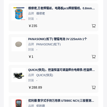
维修佬,王者焊锡丝，电路板pcb焊接锡线，0.8mm800g,1个
品牌
维修佬
封装
-
￥
235
PANASONIC(松下) 锂锰电池 3V 225mAh 1个
品牌
PANASONIC(松下)
封装
-
￥
1
QUICK(快克)，控温恒温可调温焊台电烙铁-控温焊台60W，936标配
品牌
QUICK(快克)
封装
-
￥
288.89
优利德 数字式手持万用表 UT890C NCV;三极管测试;二极管测试;火线辨别;真有效值;通断测试
品牌
优利德