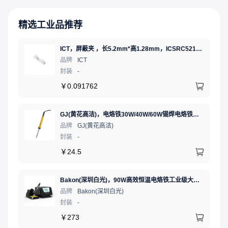
精选工业品推荐
ICT，屏蔽夹 ，长5.2mm*高1.28mm，ICSRC52128SFR
品牌
ICT
封装
-
￥
0.091762
GJ(黄花高洁)，电烙铁30W/40W/60W锡焊电烙铁焊接工具电焊笔手机电子维修（内热35W），NO.435(35W)
品牌
GJ(黄花高洁)
封装
-
￥
24.5
Bakon(深圳白光)，90W高效恒温电烙铁工业级大功率数显可调温无铅智能电烙铁，BK90（新老款交替发货）
品牌
Bakon(深圳白光)
封装
-
￥
273