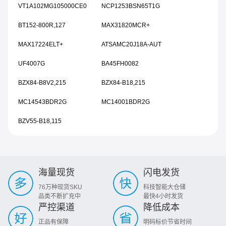
VT1A102MG105000CE0
NCP1253BSN65T1G
BT152-800R,127
MAX31820MCR+
MAX17224ELT+
ATSAMC20J18A-AUT
UF4007G
BA45FH0082
BZX84-B8V2,215
BZX84-B18,215
MC14543BDR2G
MC14001BDR2G
BZV55-B18,115
海量现货
闪电发货
76万种现货SKU
科技智能大仓储
品类不断扩充中
最快4小时发货
严控渠道
降低成本
正品有保障
明码标价节省时间