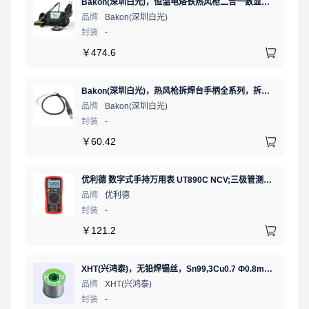
Bakon(深圳白光)，恒温电烙铁热风枪二合一数显可调温大功率无铅拆焊台，BK881（新老款交替发货）
品牌
Bakon(深圳白光)
封装
-
￥
474.6
Bakon(深圳白光)，热风枪拆焊台手柄全系列，拆焊台手柄(联合蓝)，HF850D-853B
品牌
Bakon(深圳白光)
封装
-
￥
60.42
优利德 数字式手持万用表 UT890C NCV;三极管测试;二极管测试;火线辨别;真有效值;通断测试
品牌
优利德
封装
-
￥
121.2
XHT(兴鸿泰)，无铅焊锡丝，Sn99,3Cu0.7 Ф0.8mm 500G，环保锡线，免洗焊锡丝/锡线,1卷（含松香）
品牌
XHT(兴鸿泰)
封装
-