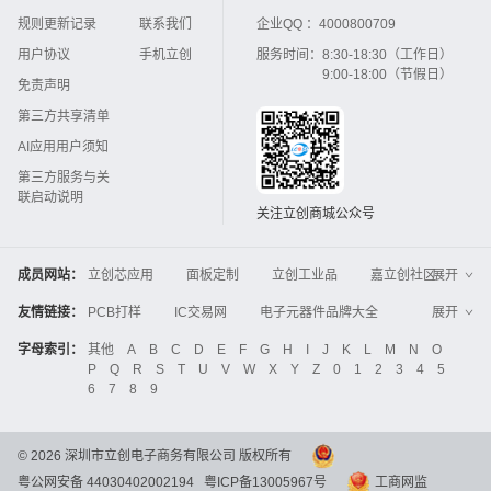
规则更新记录
联系我们
企业QQ ：
4000800709
用户协议
手机立创
服务时间：
8:30-18:30（工作日）
9:00-18:00（节假日）
免责声明
第三方共享清单
AI应用用户须知
第三方服务与关
联启动说明
关注立创商城公众号
成员网站：
立创芯应用
面板定制
立创工业品
嘉立创社区
展开
3D打印
嘉立创FPC
嘉立创PCB
嘉立创FA
友情链接：
PCB打样
IC交易网
电子元器件品牌大全
展开
立创电子设计大赛
立创开源硬件
中国IC网
智能电网
机电设备
电子工程网
字母索引：
其他
A
B
C
D
E
F
G
H
I
J
K
L
M
N
O
Global Website LCSC
ZXHPCB
P
Q
R
S
T
U
V
W
X
Y
Z
0
1
2
3
4
5
晶振
电子技术应用
21icsearch
电子展
6
7
8
9
液晶屏交易中心
中国包装网
电子元器件查询
工业品采购
IC电子网
锂电池
集成灶
©
2026
深圳市立创电子商务有限公司 版权所有
中国机床商务网
DFRobot开源硬件商城
粤公网安备 44030402002194
粤ICP备13005967号
工商网监