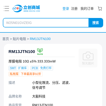
PDF
登录
注册
我的订单
搜索
首页
贴片电阻
RM13JTN100
RM13JTN100
厚膜电阻 10Ω ±5% 333.333mW
SMT
扩展库
PCB
免费打样
私有库
下单最高享92折
描述
小型化限流、分压、滤波、
信号调节
品牌名称
大毅科技
商品型号
RM13JTN100