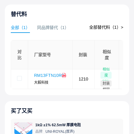
替代料
全部替代料（
1
）>
全部
（
1
）
同品牌替代
（
1
）
库
对
相似
存
厂家型号
封装
比
度
总
量
相似
RM13FTN10R0
度
1210
-
88
%
大毅科技
封装
相同
买了又买
1kΩ ±1% 62.5mW 厚膜电阻
品牌
UNI-ROYAL(厚声)