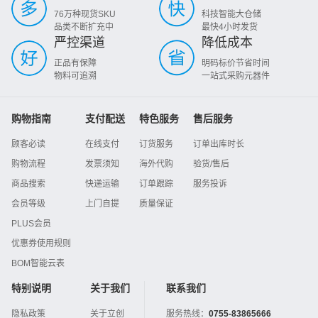
76万种现货SKU
科技智能大仓储
品类不断扩充中
最快4小时发货
严控渠道
降低成本
正品有保障
明码标价节省时间
物料可追溯
一站式采购元器件
购物指南
支付配送
特色服务
售后服务
顾客必读
在线支付
订货服务
订单出库时长
购物流程
发票须知
海外代购
验货/售后
商品搜索
快递运输
订单跟踪
服务投诉
会员等级
上门自提
质量保证
PLUS会员
优惠券使用规则
BOM智能云表
特别说明
关于我们
联系我们
隐私政策
关于立创
服务热线：
0755-83865666