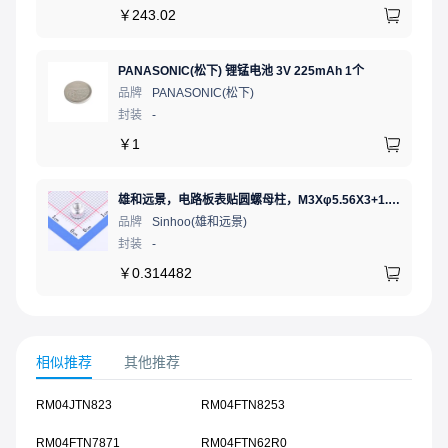
￥
243.02
PANASONIC(松下) 锂锰电池 3V 225mAh 1个
品牌
PANASONIC(松下)
封装
-
￥
1
雄和远景，电路板表贴圆螺母柱，M3Xφ5.56X3+1.53，铜镀锡，编带装
品牌
Sinhoo(雄和远景)
封装
-
￥
0.314482
相似推荐
其他推荐
RM04JTN823
RM04FTN8253
RM04FTN7871
RM04FTN62R0