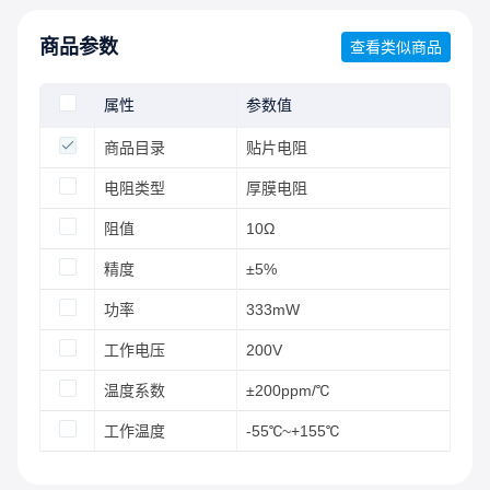
商品参数
查看类似商品
属性
参数值
商品目录
贴片电阻
电阻类型
厚膜电阻
阻值
10Ω
精度
±5%
功率
333mW
工作电压
200V
温度系数
±200ppm/℃
工作温度
-55℃~+155℃