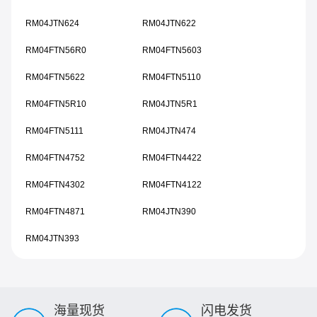
RM04JTN624
RM04JTN622
RM04FTN56R0
RM04FTN5603
RM04FTN5622
RM04FTN5110
RM04FTN5R10
RM04JTN5R1
RM04FTN5111
RM04JTN474
RM04FTN4752
RM04FTN4422
RM04FTN4302
RM04FTN4122
RM04FTN4871
RM04JTN390
RM04JTN393
海量现货
闪电发货