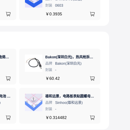
封装
0603
￥
0.3935
Bakon(深圳白光)，恒温电烙铁热风枪二合一数显可调温大功率无铅拆焊台，BK881（新老款交替发货）
Bakon(深圳白光)，热风枪拆焊台手柄全系列，拆焊台手柄(联合蓝)，HF850D-853B
品牌
Bakon(深圳白光)
封装
-
￥
60.42
PANASONIC(松下) 锂锰电池 3V 225mAh 1个
雄和远景，电路板表贴圆螺母柱，M3Xφ5.56X3+1.53，铜镀锡，编带装
)
品牌
Sinhoo(雄和远景)
封装
-
￥
0.314482