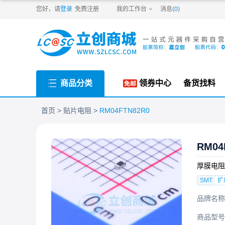
PDF
您好，请
登录
免费注册
我的工作台
消息(
0
)
商品分类
领券中心
备货找料
首页
贴片电阻
RM04FTN82R0
RM04
厚膜电阻 8
SMT
扩
品牌名称
商品型号