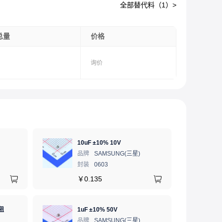
全部替代料（
1
）>
总量
价格
询价
10uF ±10% 10V
品牌
SAMSUNG(三星)
封装
0603
￥
0.135
阻
1uF ±10% 50V
品牌
SAMSUNG(三星)