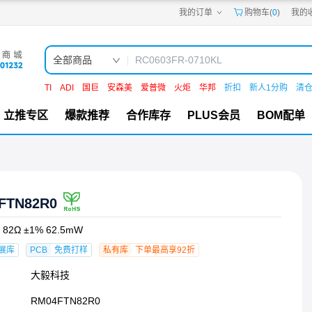
我的订单
购物车(
0
)
我的
嘉立创PCB
嘉立创FPC
嘉立创SMT
嘉立创FA
全部商品
嘉立创EDA
嘉立创社区
TI
ADI
国巨
安森美
爱普微
火炬
华邦
折扣
新人1分购
清
机电工坊
立推专区
爆款推荐
合作库存
PLUS会员
BOM配单
FTN82R0
2Ω ±1% 62.5mW
展库
PCB
免费打样
私有库
下单最高享92折
大毅科技
RM04FTN82R0