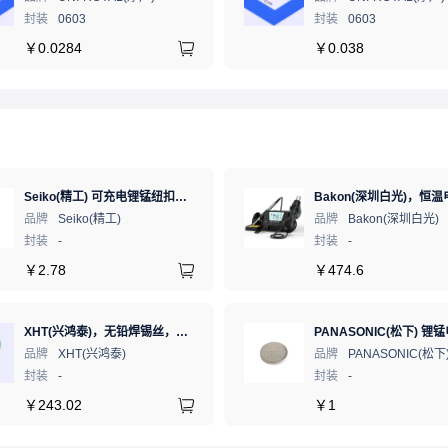
封装
0603
封装
0603
￥
0.0284
￥
0.038
Seiko(精工) 可充电锂锰纽扣电池 3V 5.5mAh 1个
品牌
Seiko(精工)
品牌
Bakon(深圳白光)
封装
-
封装
-
￥
2.78
￥
474.6
XHT(兴鸿泰)，无铅焊锡丝，Sn99,3Cu0.7 Ф0.8mm 500G，环保锡线，免洗焊锡丝/锡线,1卷（含松香）
品牌
XHT(兴鸿泰)
品牌
PANASONIC(松下
封装
-
封装
-
￥
243.02
￥
1