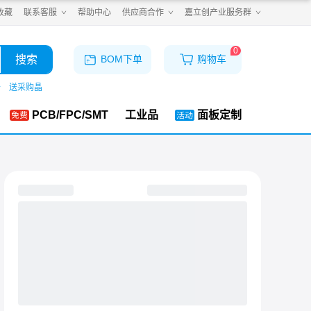
收藏
联系客服
帮助中心
供应商合作
嘉立创产业服务群
0
搜索
BOM下单
购物车
仓
送采购晶
PCB/FPC/SMT
工业品
面板定制