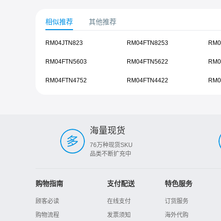
相似推荐
其他推荐
RM04JTN823
RM04FTN8253
RM0
RM04FTN5603
RM04FTN5622
RM0
RM04FTN4752
RM04FTN4422
RM0
海量现货
76万种现货SKU
品类不断扩充中
购物指南
支付配送
特色服务
顾客必读
在线支付
订货服务
购物流程
发票须知
海外代购