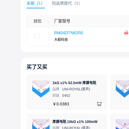
全部
（
1
）
同品牌替代
（
1
）
对比
厂家型号
RM04DTN82R0
大毅科技
买了又买
1kΩ ±1% 62.5mW 厚膜电阻
品牌
UNI-ROYAL(厚声)
封装
0402
￥
0.0383
厚膜电阻 10kΩ ±1% 100mW
品牌
UNI-ROYAL(厚声)