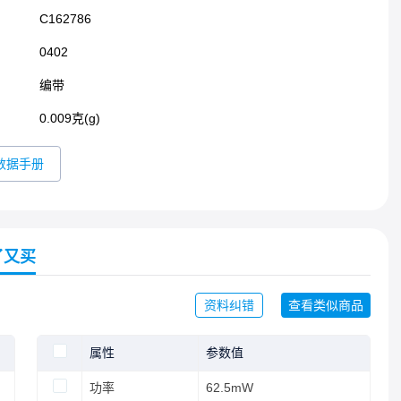
C162786
0402​
编带
0.009克(g)
数据手册
了又买
资料纠错
查看类似商品
属性
参数值
功率
62.5mW