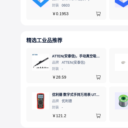
封装
0603
￥
0.1953
精选工业品推荐
ATTEN(安泰信)，手动真空吸笔，AT-B778
品牌
ATTEN(安泰信)
封装
-
￥
28.59
优利德 数字式手持万用表 UT890C NCV;三极管测试;二极管测试;火线辨别;真有效值;通断测试
品牌
优利德
封装
-
￥
121.2