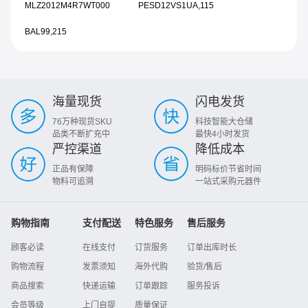
MLZ2012M4R7WT000
PESD12VS1UA,115
BAL99,215
海量现货
闪电发货
76万种现货SKU
科技智能大仓储
品类不断扩充中
最快4小时发货
严控渠道
降低成本
正品有保障
明码标价节省时间
物料可追溯
一站式采购元器件
购物指南
支付配送
特色服务
售后服务
顾客必读
在线支付
订货服务
订单出库时长
购物流程
发票须知
海外代购
验货/售后
商品搜索
快递运输
订单跟踪
服务投诉
会员等级
上门自提
质量保证