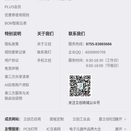
PLUS会员
优惠券使用规则
BOM智能云表
特别说明
关于我们
联系我们
隐私政策
关于立创
服务热线：
0755-83865666
规则更新记录
联系我们
企业QQ ：
4000800709
用户协议
手机立创
服务时间：
8:30-18:30（工作日）
9:00-18:00（节假日）
免责声明
第三方共享清单
AI应用用户须知
第三方服务与关
联启动说明
关注立创商城公众号
成员网站：
立创芯应用
面板定制
立创工业品
嘉立创社区
展开
3D打印
嘉立创FPC
嘉立创PCB
嘉立创FA
友情链接：
PCB打样
IC交易网
电子元器件品牌大全
展开