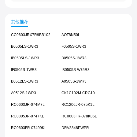
其他推荐
CC0603JRX7R9BB102
AOT8N50L
B0505LS-1WR3
F0505S-1WR3
IB0505LS-1WR3
B0505S-1WR3
IF0505S-1WR3
IB0505S-W75R3
B0512LS-1WR3
A0505S-1WR3
A0512S-1WR3
CK1C102M-CRG10
RC0603JR-074M7L
RC1206JR-075K1L
RC0805JR-0747KL
RC0603FR-078K06L
RC0603FR-07499KL
DRV8848PWPR