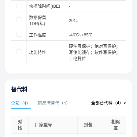
块擦除时间(tBE)
-
数据保留 -
20年
TDR(年)
工作温度
-40℃~+85℃
硬件写保护；绝对写保护；
功能特性
写使能锁存；软件写保护；
上电复位
替代料
全部替代料（
4
）>
全部
（
4
）
同品牌替代
（
4
）
对
相似
厂家型号
封装
比
度