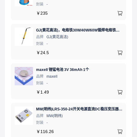
封装
-
￥
235
GJ(黄花高洁)，电烙铁30W/40W/60W锡焊电烙铁焊接工具电焊笔手机电子维修（内热35W），NO.435(35W)
品牌
GJ(黄花高洁)
封装
-
￥
24.5
maxell 锂锰电池 3V 36mAh 1个
品牌
maxell
封装
-
￥
1.49
MW(明纬)LRS-350-24开关电源直流DC稳压变压器监控24V 14.6A
品牌
MW(明纬)
封装
-
￥
116.26