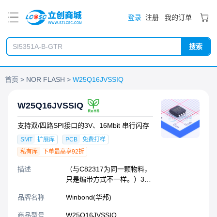
PDF
登录
注册
我的订单
搜索
首页
NOR FLASH
W25Q16JVSSIQ
W25Q16JVSSIQ
支持双/四路SPI接口的3V、16Mbit 串行闪存
SMT
扩展库
PCB
免费打样
私有库
下单最高享92折
描述
（与C82317为同一颗物料，
只是编带方式不一样。）3V
16Mbit Serial Flash Memory
品牌名称
Winbond(华邦)
with dual/quad SPI
商品型号
W25Q16JVSSIQ