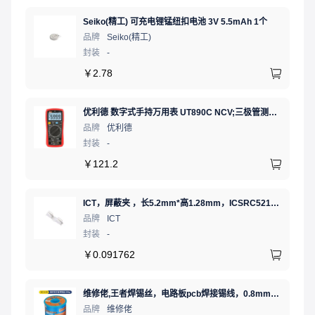
Seiko(精工) 可充电锂锰纽扣电池 3V 5.5mAh 1个
品牌
Seiko(精工)
封装
-
￥
2.78
优利德 数字式手持万用表 UT890C NCV;三极管测试;二极管测试;火线辨别;真有效值;通断测试
品牌
优利德
封装
-
￥
121.2
ICT，屏蔽夹 ，长5.2mm*高1.28mm，ICSRC52128SFR
品牌
ICT
封装
-
￥
0.091762
维修佬,王者焊锡丝，电路板pcb焊接锡线，0.8mm800g,1个
品牌
维修佬