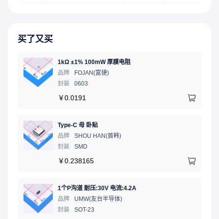
买了又买
1kΩ ±1% 100mW 厚膜电阻
品牌
FOJAN(富捷)
封装
0603
￥
0.0191
Type-C 母 卧贴
品牌
SHOU HAN(首韩)
封装
SMD
￥
0.238165
1个P沟道 耐压:30V 电流:4.2A
品牌
UMW(友台半导体)
封装
SOT-23