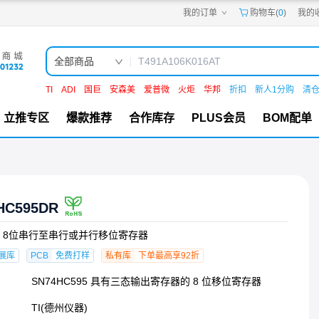
我的订单
购物车(
0
)
我的
嘉立创PCB
嘉立创FPC
嘉立创SMT
嘉立创FA
全部商品
嘉立创EDA
嘉立创社区
TI
ADI
国巨
安森美
爱普微
火炬
华邦
折扣
新人1分购
清
机电工坊
立推专区
爆款推荐
合作库存
PLUS会员
BOM配单
HC595DR
 8位串行至串行或并行移位寄存器
展库
PCB
免费打样
私有库
下单最高享92折
SN74HC595 具有三态输出寄存器的 8 位移位寄存器
TI(德州仪器)