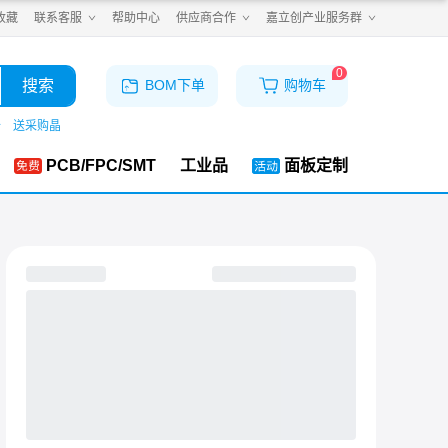
收藏
联系客服
帮助中心
供应商合作
嘉立创产业服务群
0
搜索
BOM下单
购物车
仓
送采购晶
PCB/FPC/SMT
工业品
面板定制