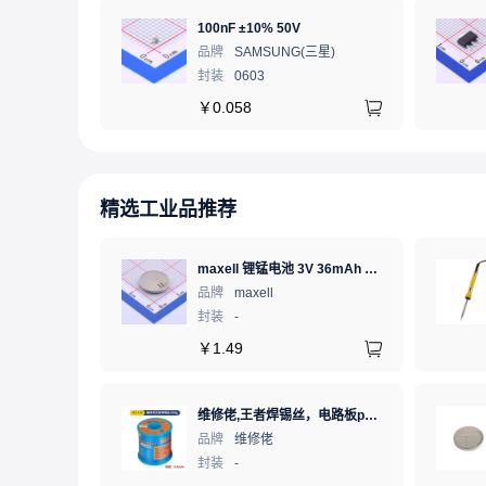
100nF ±10% 50V
品牌
SAMSUNG(三星)
封装
0603
￥
0.058
精选工业品推荐
maxell 锂锰电池 3V 36mAh 1个
品牌
maxell
封装
-
￥
1.49
维修佬,王者焊锡丝，电路板pcb焊接锡线，0.8mm800g,1个
品牌
维修佬
封装
-