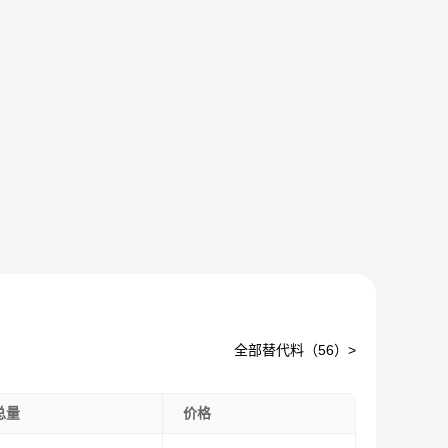
全部替代料（
56
）>
总量
价格