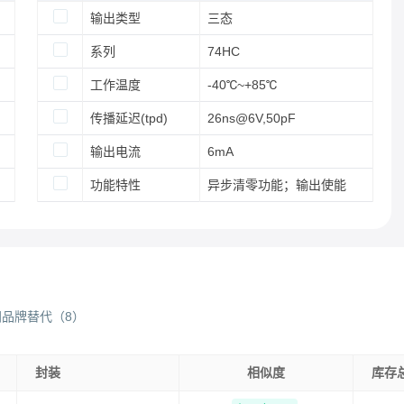
输出类型
三态
系列
74HC
工作温度
-40℃~+85℃
传播延迟(tpd)
26ns@6V,50pF
输出电流
6mA
功能特性
异步清零功能；输出使能
同品牌替代
（
8
）
封装
相似度
库存