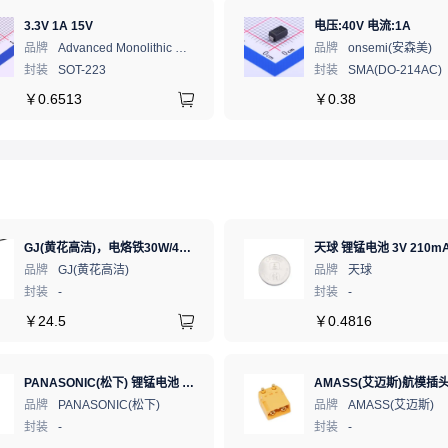
3.3V 1A 15V
电压:40V 电流:1A
品牌
Advanced Monolithic Systems
品牌
onsemi(安森美)
封装
SOT-223
封装
SMA(DO-214AC)
￥
0.6513
￥
0.38
GJ(黄花高洁)，电烙铁30W/40W/60W锡焊电烙铁焊接工具电焊笔手机电子维修（内热35W），NO.435(35W)
天球 锂锰电池 3V 210mA
品牌
GJ(黄花高洁)
品牌
天球
封装
-
封装
-
￥
24.5
￥
0.4816
PANASONIC(松下) 锂锰电池 3V 225mAh 1个
品牌
PANASONIC(松下)
品牌
AMASS(艾迈斯)
封装
-
封装
-