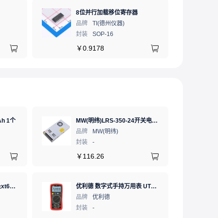
8位并行加载移位寄存器
品牌
TI(德州仪器)
封装
SOP-16
￥
0.9178
h 1个
MW(明纬)LRS-350-24开关电源直流DC稳压变压器监控24V 14.6A
品牌
MW(明纬)
封装
-
￥
116.26
AMASS(艾迈斯)航模插头xt60连接器150公母对接pw锂电池公头 接PCB板卧式 黄色 公头XT60PW-M.G.Y
优利德 数字式手持万用表 UT890C NCV;三极管测试;二极管测试;火线辨别;真有效值;通断测试
品牌
优利德
封装
-