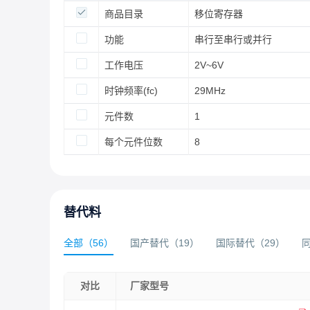
商品目录
移位寄存器
功能
串行至串行或并行
工作电压
2V~6V
时钟频率(fc)
29MHz
元件数
1
每个元件位数
8
替代料
全部
（
56
）
国产替代
（
19
）
国际替代
（
29
）
对比
厂家型号