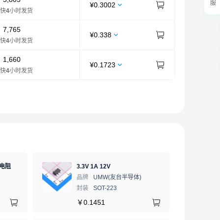
¥
0.3002
快
4
小时发货
：
7,765
¥
0.338
快
4
小时发货
：
1,660
¥
0.1723
快
4
小时发货
膜电阻
3.3V 1A 12V
品牌
UMW(友台半导体)
封装
SOT-223
￥
0.1451