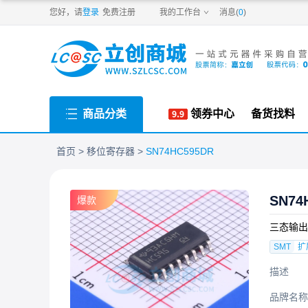
PDF
您好，请
登录
免费注册
我的工作台
消息(
0
)
商品分类
领券中心
备货找料
首页
移位寄存器
SN74HC595DR
SN74
爆款
三态输出
SMT
扩
描述
品牌名称