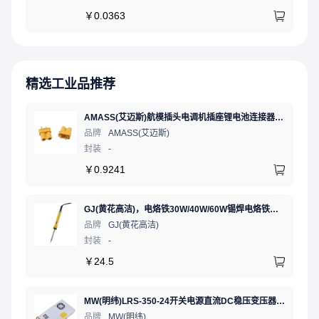
￥
0.0363
精选工业品推荐
AMASS(艾迈斯)航模插头电调机插座锂电池连接器 轻量版 母头XT30U-FXT30U-F.G.Y
品牌
AMASS(艾迈斯)
封装
-
￥
0.9241
GJ(黄花高洁)，电烙铁30W/40W/60W锡焊电烙铁焊接工具电焊笔手机电子维修（内热35W），NO.435(35W)
品牌
GJ(黄花高洁)
封装
-
￥
24.5
MW(明纬)LRS-350-24开关电源直流DC稳压变压器监控24V 14.6A
品牌
MW(明纬)