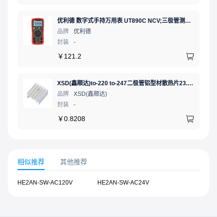
优利德 数字式手持万用表 UT890C NCV;三极管测试;二极管测试;火线辨别;真有效值;通断测试
品牌
优利德
封装
-
￥
121.2
XSD(鑫顺达)to-220 to-247二极管铝型材散热片23.5*16*25 本色双针大功率电子散热器（可定制）
品牌
XSD(鑫顺达)
封装
-
￥
0.8208
相似推荐
其他推荐
HE2AN-SW-AC120V
HE2AN-SW-AC24V