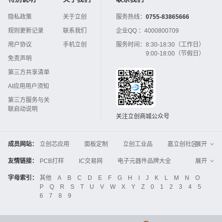
隐私政策
关于立创
服务热线：
0755-83865666
规则更新记录
联系我们
企业QQ ：
4000800709
用户协议
手机立创
服务时间：
8:30-18:30（工作日）
9:00-18:00（节假日）
免责声明
第三方共享清单
AI应用用户须知
第三方服务与关
联启动说明
关注立创商城公众号
成员网站：
立创芯应用
面板定制
立创工业品
嘉立创社区
展开
3D打印
嘉立创FPC
嘉立创PCB
嘉立创FA
友情链接：
PCB打样
IC交易网
电子元器件品牌大全
展开
立创电子设计大赛
立创开源硬件
中国IC网
智能电网
机电设备
电子工程网
字母索引：
其他
A
B
C
D
E
F
G
H
I
J
K
L
M
N
O
Global Website LCSC
ZXHPCB
P
Q
R
S
T
U
V
W
X
Y
Z
0
1
2
3
4
5
晶振
电子技术应用
21icsearch
电子展
6
7
8
9
液晶屏交易中心
中国包装网
电子元器件查询
工业品采购
IC电子网
锂电池
集成灶