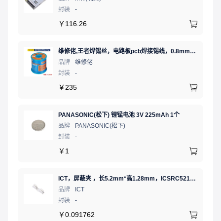
封装
-
￥
116.26
维修佬,王者焊锡丝，电路板pcb焊接锡线，0.8mm800g,1个
品牌
维修佬
封装
-
￥
235
PANASONIC(松下) 锂锰电池 3V 225mAh 1个
品牌
PANASONIC(松下)
封装
-
￥
1
ICT，屏蔽夹 ，长5.2mm*高1.28mm，ICSRC52128SFR
品牌
ICT
封装
-
￥
0.091762