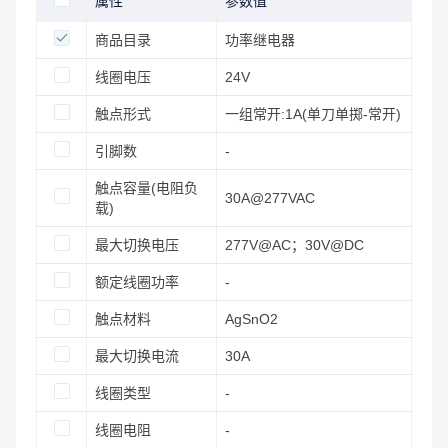
属性
参数值
商品目录
功率继电器
线圈电压
24V
触点形式
一组常开:1A(单刀单掷-常开)
引脚数
-
触点容量(电阻负
30A@277VAC
载)
最大切换电压
277V@AC；30V@DC
额定线圈功率
-
触点材料
AgSnO2
最大切换电流
30A
线圈类型
-
线圈电阻
-