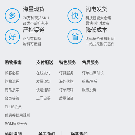
海量现货
闪电发货
76万种现货SKU
科技智能大仓储
品类不断扩充中
最快4小时发货
严控渠道
降低成本
正品有保障
明码标价节省时间
物料可追溯
一站式采购元器件
购物指南
支付配送
特色服务
售后服务
顾客必读
在线支付
订货服务
订单出库时长
购物流程
发票须知
海外代购
验货/售后
商品搜索
快递运输
订单跟踪
服务投诉
会员等级
上门自提
质量保证
PLUS会员
优惠券使用规则
BOM智能云表
特别说明
关于我们
联系我们