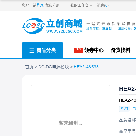
PDF
您好，请
登录
免费注册
我的工作台
消息(
0
)
商品分类
领券中心
备货找料
首页
DC-DC电源模块
HEA2-48S33
HEA2
HEA2-4
SMT
扩
品牌名称
暂未绘制...
商品型号