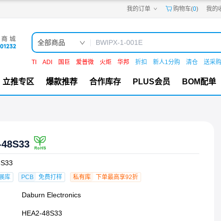
我的订单
购物车(
0
)
我的
嘉立创PCB
嘉立创FPC
嘉立创SMT
嘉立创FA
全部商品
嘉立创EDA
嘉立创社区
TI
ADI
国巨
爱普微
火炬
华邦
折扣
新人1分购
清仓
送采
机电工坊
立推专区
爆款推荐
合作库存
PLUS会员
BOM配单
-48S33
8S33
展库
PCB
免费打样
私有库
下单最高享92折
Daburn Electronics
HEA2-48S33