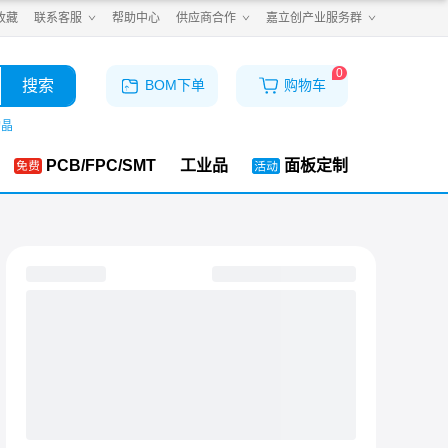
收藏
联系客服
帮助中心
供应商合作
嘉立创产业服务群
0
搜索
BOM下单
购物车
购晶
PCB/FPC/SMT
工业品
面板定制