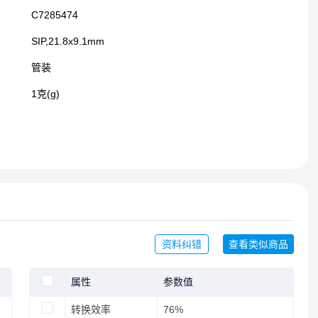
C7285474
SIP,21.8x9.1mm​
管装
1克(g)
资料纠错
查看类似商品
属性
参数值
转换效率
76%