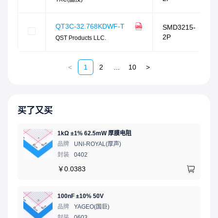
QT3C-32.768KDWF-T
SMD3215-
2P
QST Products LLC.
<
1
2
...
10
>
买了又买
1kΩ ±1% 62.5mW 厚膜电阻
品牌
UNI-ROYAL(厚声)
封装
0402
￥
0.0383
100nF ±10% 50V
品牌
YAGEO(国巨)
封装
0603