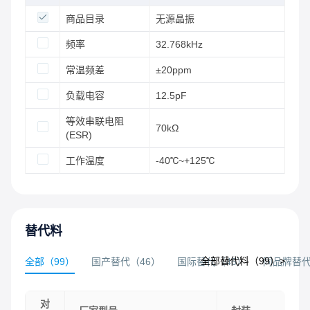
商品目录
无源晶振
频率
32.768kHz
常温频差
±20ppm
负载电容
12.5pF
等效串联电阻
70kΩ
(ESR)
工作温度
-40℃~+125℃
替代料
全部替代料（
99
）>
全部
（
99
）
国产替代
（
46
）
国际替代
（
46
）
同品牌替
对