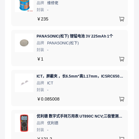
品牌
维修佬
封装
-
￥
235
PANASONIC(松下) 锂锰电池 3V 225mAh 1个
品牌
PANASONIC(松下)
封装
-
￥
1
ICT，屏蔽夹 ，长6.5mm*高1.17mm，ICSRC6508-015SFR
品牌
ICT
封装
-
￥
0.085008
优利德 数字式手持万用表 UT890C NCV;三极管测试;二极管测试;火线辨别;真有效值;通断测试
品牌
优利德
封装
-