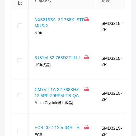
厂家型号
封装
比
NX3215SA_32.768K_STD-
SMD3215-
MUS-2
2P
NDK
3131M-32.768DZTLLLL
SMD3215-
2P
HCI(杭晶)
CM7V-T1A-32.768KHZ-
SMD3215-
12.5PF-20PPM-TB-QA
2P
Micro Crystal(瑞士微晶)
ECS-.327-12.5-34S-TR
SMD3215-
2P
ECS