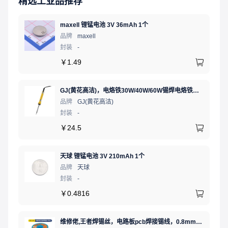
精选工业品推荐
maxell 锂锰电池 3V 36mAh 1个
品牌
maxell
封装
-
￥
1.49
GJ(黄花高洁)，电烙铁30W/40W/60W锡焊电烙铁焊接工具电焊笔手机电子维修（内热35W），NO.435(35W)
品牌
GJ(黄花高洁)
封装
-
￥
24.5
天球 锂锰电池 3V 210mAh 1个
品牌
天球
封装
-
￥
0.4816
维修佬,王者焊锡丝，电路板pcb焊接锡线，0.8mm800g,1个