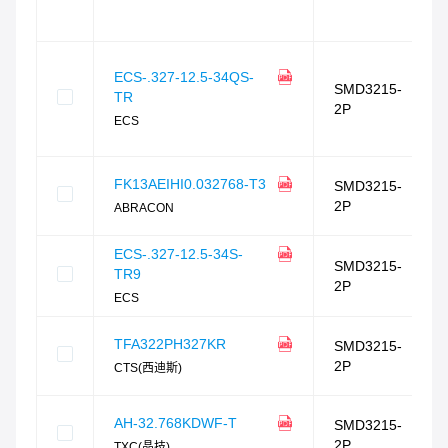
ECS-.327-12.5-34QS-
SMD3215-
TR
2P
ECS
FK13AEIHI0.032768-T3
SMD3215-
2P
ABRACON
ECS-.327-12.5-34S-
SMD3215-
TR9
2P
ECS
TFA322PH327KR
SMD3215-
2P
CTS(西迪斯)
AH-32.768KDWF-T
SMD3215-
2P
TXC(晶技)