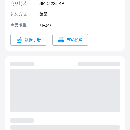
商品封装
SMD3225-4P​
包装方式
编带
商品毛重
1克(g)
数据手册
EDA模型