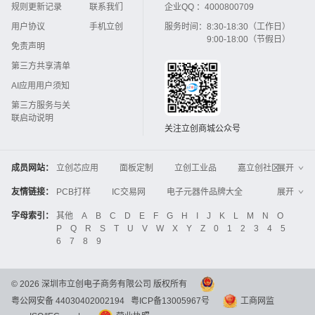
规则更新记录
联系我们
企业QQ ：
4000800709
用户协议
手机立创
服务时间：
8:30-18:30（工作日）
9:00-18:00（节假日）
免责声明
第三方共享清单
AI应用用户须知
第三方服务与关
联启动说明
关注立创商城公众号
成员网站：
立创芯应用
面板定制
立创工业品
嘉立创社区
展开
3D打印
嘉立创FPC
嘉立创PCB
嘉立创FA
友情链接：
PCB打样
IC交易网
电子元器件品牌大全
展开
立创电子设计大赛
立创开源硬件
中国IC网
智能电网
机电设备
电子工程网
字母索引：
其他
A
B
C
D
E
F
G
H
I
J
K
L
M
N
O
Global Website LCSC
ZXHPCB
P
Q
R
S
T
U
V
W
X
Y
Z
0
1
2
3
4
5
晶振
电子技术应用
21icsearch
电子展
6
7
8
9
液晶屏交易中心
中国包装网
电子元器件查询
工业品采购
IC电子网
锂电池
集成灶
©
2026
深圳市立创电子商务有限公司 版权所有
中国机床商务网
DFRobot开源硬件商城
粤公网安备 44030402002194
粤ICP备13005967号
工商网监
分析测试百科网
开步睿思
串联谐振
更多
>>