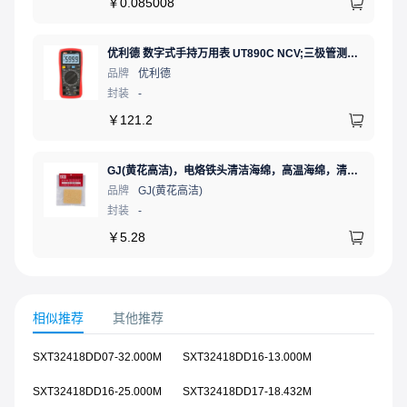
￥
0.085008
优利德 数字式手持万用表 UT890C NCV;三极管测试;二极管测试;火线辨别;真有效值;通断测试
品牌
优利德
封装
-
￥
121.2
GJ(黄花高洁)，电烙铁头清洁海绵，高温海绵，清洁棉，除锡棉，擦锡棉，ST-11A
品牌
GJ(黄花高洁)
封装
-
￥
5.28
相似推荐
其他推荐
SXT32418DD07-32.000M
SXT32418DD16-13.000M
SXT32418DD16-25.000M
SXT32418DD17-18.432M