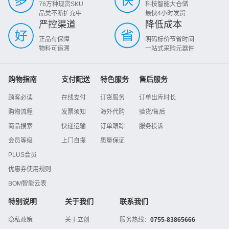
76万种现货SKU
科技智能大仓储
品类不断扩充中
最快4小时发货
严控渠道
降低成本
正品有保障
明码标价节省时间
物料可追溯
一站式采购元器件
购物指南
支付配送
特色服务
售后服务
顾客必读
在线支付
订货服务
订单出库时长
购物流程
发票须知
海外代购
验货/售后
商品搜索
快递运输
订单跟踪
服务投诉
会员等级
上门自提
质量保证
PLUS会员
优惠券使用规则
BOM智能云表
特别说明
关于我们
联系我们
隐私政策
关于立创
服务热线：
0755-83865666