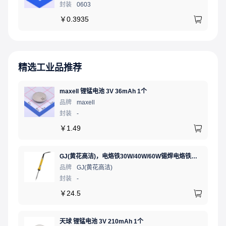
封装
0603
￥
0.3935
精选工业品推荐
maxell 锂锰电池 3V 36mAh 1个
品牌
maxell
封装
-
￥
1.49
GJ(黄花高洁)，电烙铁30W/40W/60W锡焊电烙铁焊接工具电焊笔手机电子维修（内热35W），NO.435(35W)
品牌
GJ(黄花高洁)
封装
-
￥
24.5
天球 锂锰电池 3V 210mAh 1个