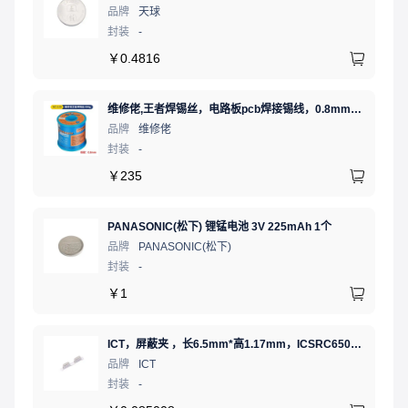
品牌
天球
封装
-
￥
0.4816
维修佬,王者焊锡丝，电路板pcb焊接锡线，0.8mm800g,1个
品牌
维修佬
封装
-
￥
235
PANASONIC(松下) 锂锰电池 3V 225mAh 1个
品牌
PANASONIC(松下)
封装
-
￥
1
ICT，屏蔽夹 ，长6.5mm*高1.17mm，ICSRC6508-015SFR
品牌
ICT
封装
-