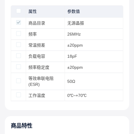
属性
参数值
商品目录
无源晶振
频率
26MHz
常温频差
±20ppm
负载电容
18pF
频率稳定度
±20ppm
等效串联电阻
50Ω
(ESR)
工作温度
0℃~+70℃
商品特性