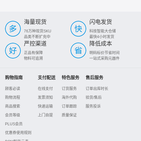
海量现货
闪电发货
76万种现货SKU
科技智能大仓储
品类不断扩充中
最快4小时发货
严控渠道
降低成本
正品有保障
明码标价节省时间
物料可追溯
一站式采购元器件
购物指南
支付配送
特色服务
售后服务
顾客必读
在线支付
订货服务
订单出库时长
购物流程
发票须知
海外代购
验货/售后
商品搜索
快递运输
订单跟踪
服务投诉
会员等级
上门自提
质量保证
PLUS会员
优惠券使用规则