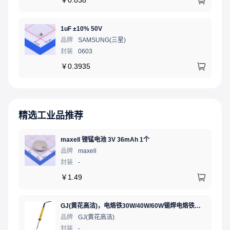
￥
0.038
1uF ±10% 50V
品牌
SAMSUNG(三星)
封装
0603
￥
0.3935
精选工业品推荐
maxell 锂锰电池 3V 36mAh 1个
品牌
maxell
封装
-
￥
1.49
GJ(黄花高洁)，电烙铁30W/40W/60W锡焊电烙铁焊接工具电焊笔手机电子维修（内热35W），NO.435(35W)
品牌
GJ(黄花高洁)
封装
-