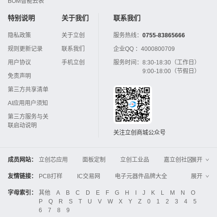
BOM智能云表
特别说明
关于我们
联系我们
隐私政策
关于立创
服务热线：
0755-83865666
规则更新记录
联系我们
企业QQ ：
4000800709
用户协议
手机立创
服务时间：
8:30-18:30（工作日）
9:00-18:00（节假日）
免责声明
第三方共享清单
AI应用用户须知
第三方服务与关
联启动说明
关注立创商城公众号
成员网站：
立创芯应用
面板定制
立创工业品
嘉立创社区
展开
3D打印
嘉立创FPC
嘉立创PCB
嘉立创FA
友情链接：
PCB打样
IC交易网
电子元器件品牌大全
展开
立创电子设计大赛
立创开源硬件
中国IC网
智能电网
机电设备
电子工程网
字母索引：
其他
A
B
C
D
E
F
G
H
I
J
K
L
M
N
O
Global Website LCSC
ZXHPCB
P
Q
R
S
T
U
V
W
X
Y
Z
0
1
2
3
4
5
晶振
电子技术应用
21icsearch
电子展
6
7
8
9