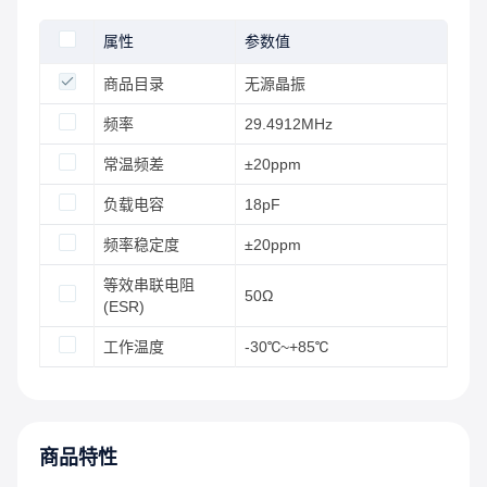
属性
参数值
商品目录
无源晶振
频率
29.4912MHz
常温频差
±20ppm
负载电容
18pF
频率稳定度
±20ppm
等效串联电阻
50Ω
(ESR)
工作温度
-30℃~+85℃
商品特性