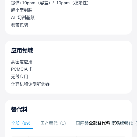
提供±10ppm（容差）/±10ppm（稳定性）
超小型封装
AT 切割基频
卷带包装
应用领域
高密度应用
PCMCIA 卡
无线应用
计算机和调制解调器
替代料
全部替代料（
99
）>
全部
（
99
）
国产替代
（
1
）
国际替代
（
1
）
同品牌替代
（