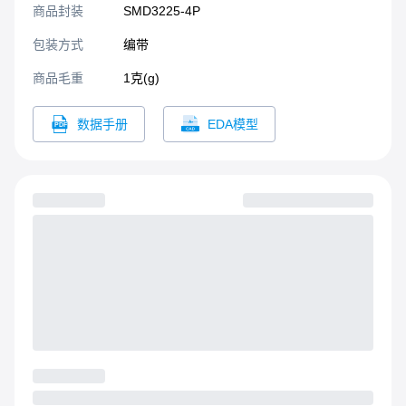
商品封装
SMD3225-4P​
包装方式
编带
商品毛重
1克(g)
数据手册
EDA模型