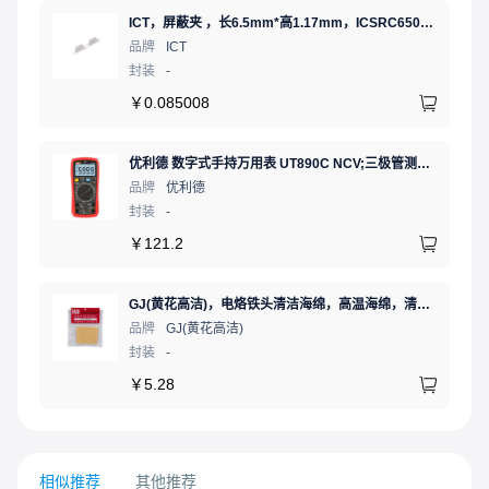
ICT，屏蔽夹 ，长6.5mm*高1.17mm，ICSRC6508-015SFR
品牌
ICT
封装
-
￥
0.085008
优利德 数字式手持万用表 UT890C NCV;三极管测试;二极管测试;火线辨别;真有效值;通断测试
品牌
优利德
封装
-
￥
121.2
GJ(黄花高洁)，电烙铁头清洁海绵，高温海绵，清洁棉，除锡棉，擦锡棉，ST-11A
品牌
GJ(黄花高洁)
封装
-
￥
5.28
相似推荐
其他推荐